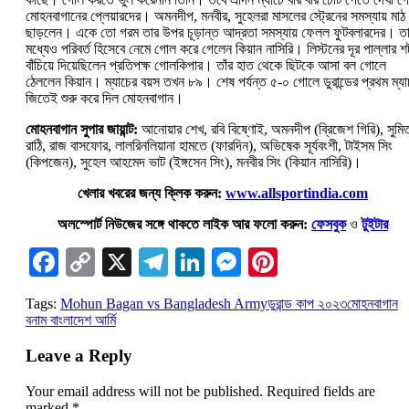
মোহনবাগানের প্লেয়ারদের। অমনদীপ, মনবীর, সুহেলরা মাসলের স্ট্রেনের সমস্যায় মাঠ
ছাড়লেন। একে তো গরম তার উপর চূড়ান্ত আদ্রতা সমস্যায় ফেলল ফুটবলারদের। ত
মধ্যেও পরিবর্ত হিসেবে নেমে গোল করে গেলেন কিয়ান নাসিরি। লিস্টনের দূর পাল্লার শ
বাঁচিয়ে দিয়েছিলেন প্রতিপক্ষ গোলকিপার। তাঁর হাত থেকে ছিটকে আসা বল গোলে
ঠেললেন কিয়ান। ম্যাচের বয়স তখন ৮৯। শেষ পর্যন্ত ৫-০ গোলে ডুরান্ডের প্রথম ম্যা
জিতেই শুরু করে দিল মোহনবাগান।
মোহনবাগান সুপার জায়ান্ট:
আনোয়ার শেখ, রবি বিষ্ণোই, অমনদীপ (ব্রিজেশ গিরি), সুমি
রাঠি, রাজ বাসফোর, লালরিনলিয়ানা হামতে (ফারদিন), অভিষেক সূর্যবংশী, টাইসম সিং
(কিপজেন), সুহেল আহমেদ ভাট (ইঙ্গসেন সিং), মনবীর সিং (কিয়ান নাসিরি)।
খেলার খবরের জন্য ক্লিক করুন:
www.allsportindia.com
অলস্পোর্ট নিউজের সঙ্গে থাকতে লাইক আর ফলো করুন:
ফেসবুক
ও
টুইটার
Facebook
Copy
X
Telegram
LinkedIn
Messenger
Pinterest
Link
Tags:
Mohun Bagan vs Bangladesh Army
ডুরান্ড কাপ ২০২৩
মোহনবাগান
বনাম বাংলাদেশ আর্মি
Leave a Reply
Your email address will not be published.
Required fields are
marked
*