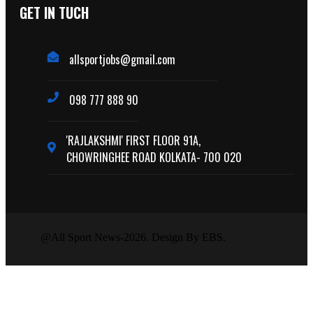
GET IN TUCH
allsportjobs@gmail.com
098 777 888 90
'RAJLAKSHMI' FIRST FLOOR 91A,
CHOWRINGHEE ROAD KOLKATA- 700 020
@All Sport News-2026. Design By EBS.