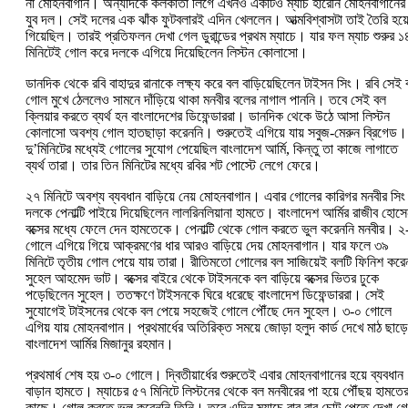
না মোহনবাগান। অন্যদিকে কলকাতা লিগে এখনও একটিও ম্যাচ হারেনি মোহনবাগানের
যুব দল। সেই দলের এক ঝাঁক ফুটবলারই এদিন খেললেন। আত্মবিশ্বাসটা তাই তৈরি হয়
গিয়েছিল। তারই প্রতিফলন দেখা গেল ডুরান্ডের প্রথম ম্যাচে। যার ফল ম্যাচ শুরুর ১
মিনিটেই গোল করে দলকে এগিয়ে দিয়েছিলেন লিস্টন কোলাসো।
ডানদিক থেকে রবি বাহাদুর রানাকে লক্ষ্য করে বল বাড়িয়েছিলেন টাইসন সিং। রবি সেই
গোল মুখে ঠেললেও সামনে দাঁড়িয়ে থাকা মনবীর বলের নাগাল পাননি। তবে সেই বল
ক্লিয়ার করতে ব্যর্থ হন বাংলাদেশের ডিফেন্ডাররা। ডানদিক থেকে উঠে আসা লিস্টন
কোলাসো অবশ্য গোল হাতছাড়া করেননি। শুরুতেই এগিয়ে যায় সবুজ-মেরুন ব্রিগেড।
দু’মিনিটের মধ্যেই গোলের সুযোগ পেয়েছিল বাংলাদেশ আর্মি, কিন্তু তা কাজে লাগাতে
ব্যর্থ তারা। তার তিন মিনিটের মধ্যে রবির শট পোস্টে লেগে ফেরে।
২৭ মিনিটে অবশ্য ব্যবধান বাড়িয়ে নেয় মোহনবাগান। এবার গোলের কারিগর মনবীর সি
দলকে পেনাল্টি পাইয়ে দিয়েছিলেন লালরিনলিয়ানা হামতে। বাংলাদেশ আর্মির রাজীব হোস
বক্সের মধ্যে ফেলে দেন হামতেকে। পেনাল্টি থেকে গোল করতে ভুল করেননি মনবীর। ২
গোলে এগিয়ে গিয়ে আক্রমণের ধার আরও বাড়িয়ে দেয় মোহনবাগান। যার ফলে ৩৯
মিনিটে তৃতীয় গোল পেয়ে যায় তারা। রীতিমতো গোলের বল সাজিয়েই বলটি ফিনিশ করে
সুহেল আহমেদ ভাট। বক্সের বাইরে থেকে টাইসনকে বল বাড়িয়ে বক্সের ভিতর ঢুকে
পড়েছিলেন সুহেল। ততক্ষণে টাইসনকে ঘিরে ধরেছে বাংলাদেশ ডিফেন্ডাররা। সেই
সুযোগেই টাইসনের থেকে বল পেয়ে সহজেই গোলে পৌঁছে দেন সুহেল। ৩-০ গোলে
এগিয় যায় মোহনবাগান। প্রথমার্ধের অতিরিক্ত সময়ে জোড়া হলু‌দ কার্ড দেখে মাঠ ছাড়
বাংলাদেশ আর্মির মিজানুর রহমান।
প্রথমার্ধ শেষ হয় ৩-০ গোলে। দ্বিতীয়ার্ধের শুরুতেই এবার মোহনবাগানের হয়ে ব্যবধান
বাড়ান হামতে। ম্যাচের ৫৭ মিনিটে লিস্টনের থেকে বল মনবীরের পা হয়ে পৌঁছয় হামতে
কাছে। গোল করতে ভুল করেননি তিনি। তবে এদিন ম্যাচে বার বার চোট পেতে দেখা গ