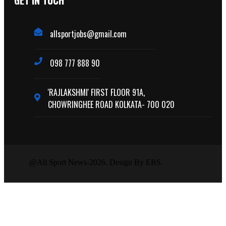
GET IN TUCH
allsportjobs@gmail.com
098 777 888 90
'RAJLAKSHMI' FIRST FLOOR 91A,
CHOWRINGHEE ROAD KOLKATA- 700 020
@All Sport News-2026. Design By EBS.