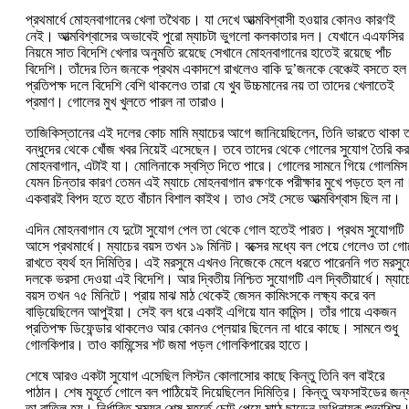
প্রথমার্ধে মোহনবাগানের খেলা তথৈবচ। যা দেখে আত্মবিশ্বাসী হওয়ার কোনও কারণই
নেই। আত্মবিশ্বাসের অভাবেই পুরো ম্যাচটা ভুগলো কলকাতার দল। যেখানে এএফসির
নিয়মে সাত বিদেশি খেলার অনুমতি রয়েছে সেখানে মোহনবাগানের হাতেই রয়েছে পাঁচ
বিদেশি। তাঁদের তিন জনকে প্রথম একাদশে রাখলেও বাকি দু’জনকে বেঞ্চেই বসতে হ
প্রতিপক্ষ দলে বিদেশি বেশি থাকলেও তারা যে খুব উচ্চমানের নয় তা তাদের খেলাতেই
প্রমাণ। গোলের মুখ খুলতে পারল না তারাও।
তাজিকিস্তানের এই দলের কোচ মামি ম্যাচের আগে জানিয়েছিলেন, তিনি ভারতে থাকা ত
বন্ধুদের থেকে খোঁজ খবর নিয়েই এসেছেন। তবে তাদের থেকে গোলের সুযোগ তৈরি ক
মোহনবাগান, এটাই যা। মোলিনাকে স্বস্তি দিতে পারে। গোলের সামনে গিয়ে গোলমিস
যেমন চিন্তার কারণ তেমন এই ম্যাচে মোহনবাগান রক্ষণকে পরীক্ষার মুখে পড়তে হল না
একবারই বিপদ হতে হতে বাঁচান বিশাল কাইথ। তাও সেই সেভে আত্মবিশ্বাস ছিল না।
এদিন মোহনবাগান যে দুটো সুযোগ পেল তা থেকে গোল হতেই পারত। প্রথম সুযোগটি
আসে প্রথমার্ধে। ম্যাচের বয়স তখন ১৯ মিনিট। বক্সের মধ্যে বল পেয়ে গেলেও তা গো
রাখতে ব্যর্থ হন দিমিত্রি। এই মরসুমে এখনও নিজেকে মেলে ধরতে পারেননি গত মরসুম
দলকে ভরসা দেওয়া এই বিদেশি। আর দ্বিতীয় নিশ্চিত সুযোগটি এল দ্বিতীয়ার্ধে। ম্যাচ
বয়স তখন ৭৫ মিনিটে। প্রায় মাঝ মাঠ থেকেই জেসন কামিংসকে লক্ষ্য করে বল
বাড়িয়েছিলেন আপুইয়া। সেই বল ধরে একাই এগিয়ে যান কামিন্স। তাঁর গায়ে একজন
প্রতিপক্ষ ডিফেন্ডার থাকলেও আর কোনও প্লেয়ার ছিলেন না ধারে কাছে। সামনে শুধু
গোলকিপার। তাও কামিন্সের শট জমা পড়ল গোলকিপারের হাতে।
শেষে আরও একটা সুযোগ এসেছিল লিস্টন কোলাসোর কাছে কিন্তু তিনি বল বাইরে
পাঠান। শেষ মুহূর্তে গোলে বল পাঠিয়েই দিয়েছিলেন দিমিত্রি। কিন্তু অফসাইডের জন্
তা বাতিল হয়। নির্ধারিত সময়র শেষ মুহূর্তে চোট পেয়ে মাাঠ ছাড়েন অধিনায়ক শুভাশিস