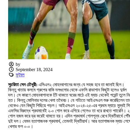
by
September 18, 2024
ফুটবল
সুচরিতা সেন চৌধুরী:
এসিএল২ মোহনবাগানের জন্য যে সহজ হবে তা জানাই ছিল।
কিন্তু খাতায় কলমে গ্রুপের বাকি দলগুলোর থেকে এফসি রাভাশান কিছুটা হলেও দুর্বল
দল। সে কারণে মোহনবাগানকে টিে থাকতে ঘরের মাঠে এই ম্যাচ থেকেই পয়েন্ট তুলে ন
হত। কিন্তু মোলিনার দলের খেলা তথৈবচ। যে গতিতে আইএসএল শুরু করেছিলেন তা
থেকেও যেন কিছুটা পিছিয়ে পড়ল। আইএসএল ২০২৪-২৫-এর প্রথম ম্যাচে মুম্বই সি
এফসির বিরুদ্ধে প্রথমার্ধেই ২-০ গোল করে এগিয়ে গেলেও তা ধরে রাখতে পাারেনি। ২
গোল হজম করে ড্র করেই থামতে হয়। এদিন প্রথমার্ধ গোলশূন্য রেখে দ্বিতীয়ার্ধে পৌঁ
দুই দল। যেমন হতাশাজনক প্রথমার্ধ, তেমনই দ্বিতীয়ার্ধ। আর হতাশাজনক ম্যাচ শেষ
খেলার ফল ০-০।