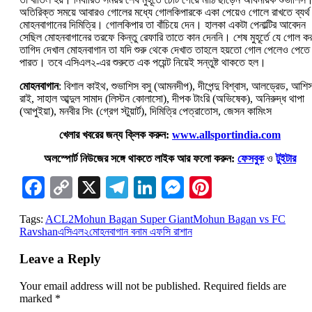
অতিরিক্ত সময়ে আবারও গোলের মধ্যে গোলকিপারকে একা পেয়েও গোলে রাখতে ব্যর্থ
মোহনবাগানের দিমিত্রি। গোলকিপার তা বাঁচিয়ে দেন। হালকা একটা পেনাল্টির আবেদন
সেছিল মোহনবাগানের তরফে কিন্তু রেফারি তাতে কান দেননি। শেষ মুহূর্তে যে গোল কর
তাগিদ দেখাল মোহনবাগান তা যদি শুরু থেকে দেখাত তাহলে হয়তো গোল পেলেও পেতে
পারত। তবে এসিএল২-এর শুরুতে এক পয়েন্ট নিয়েই সন্তুষ্ট থাকতে হল।
মোহনবাগান
: বিশাল কাইথ, শুভাশিস বসু (আমনদীপ), দীপেন্দু বিশ্বাস, আলড্রেড, আশি
রাই, সাহাল আব্দুল সামাদ (লিস্টন কোলাসো), দীপক টাংরি (অভিষেক), অনিরুদ্ধ থাপা
(আপুইয়া), মনবীর সিং (গ্রেগ স্টুয়ার্ট), দিমিত্রি পেত্রাতোস, জেসন কামিংস
খেলার খবরের জন্য ক্লিক করুন:
www.allsportindia.com
অলস্পোর্ট নিউজের সঙ্গে থাকতে লাইক আর ফলো করুন:
ফেসবুক
ও
টুইটার
Facebook
Copy
X
Telegram
LinkedIn
Messenger
Pinterest
Link
Tags:
ACL2
Mohun Bagan Super Giant
Mohun Bagan vs FC
Ravshan
এসিএল২
মোহনবাগান বনাম এফসি রাশান
Leave a Reply
Your email address will not be published.
Required fields are
marked
*