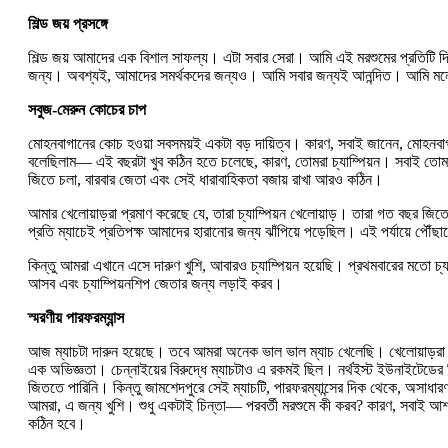
শিল্ড জয় প্রসঙ্গে
শিল্ড জয় আমাদের এক বিশাল সাফল্য। এটা সবার সেরা। আমি এই মরশুমের প্রতিটি দ
জন্য। অবশ্যই, আমাদের সমর্থকদের জন্যও। আমি সবার জন্যই আনন্দিত। আমি মনে 
সবুজ-মেরুন কোচের চাপ
মোহনবাগানের কোচ হওয়া সবসময়ই একটা বড় দায়িত্ব। কারণ, সবাই জানেন, মোহনবাগ
বলেছিলাম— এই বছরটা খুব কঠিন হতে চলেছে, কারণ, তোমরা চ্যাম্পিয়ন। সবাই তোমাদ
জিতে চলা, বারবার জেতা এবং সেই ধারাবাহিকতা বজায় রাখা আরও কঠিন।
আমার খেলোয়াড়রা প্রমাণ করেছে যে, তারা চ্যাম্পিয়ন খেলোয়াড়। তারা গত বছর
প্রতি ম্যাচেই প্রতিপক্ষ আমাদের হারানোর জন্য ঝাঁপিয়ে পড়েছিল। এই পর্যায়ে পৌঁ
কিন্তু আমরা এখানে এসে দারুণ খুশি, আবারও চ্যাম্পিয়ন হয়েছি। প্রথমবারের মত
আসব এবং চ্যাম্পিয়নশিপ জেতার জন্য লড়াই করব।
স্মরণীয় পারফরম্যান্স
আজ ম্যাচটা দারুন হয়েছে। তবে আমরা অনেক ভাল ভাল ম্যাচ খেলেছি। খেলোয়াড়রা তাদ
এক অভিজ্ঞতা। চেন্নাইয়ের বিরুদ্ধে ম্যাচটাও এ রকমই ছিল। নর্থইস্ট ইউনাইটেডের 
জিততে পারিনি। কিন্তু জামশেদপুরে সেই ম্যাচটি, পারফরম্যান্সের দিক থেকে, অসাধা
আমরা, এ জন্য খুশি। শুধু একটাই চিন্তা— পরবর্তী মরশুমে কী করব? কারণ, সবা
কঠিন হবে।