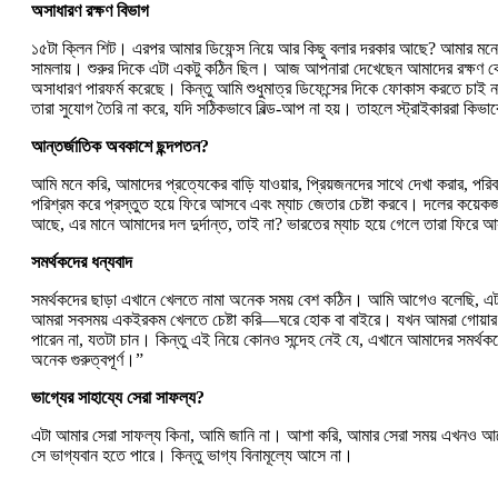
অসাধারণ রক্ষণ বিভাগ
১৫টা ক্লিন শিট। এরপর আমার ডিফেন্স নিয়ে আর কিছু বলার দরকার আছে? আমার মনে হয়
সামলায়। শুরুর দিকে এটা একটু কঠিন ছিল। আজ আপনারা দেখেছেন আমাদের রক্ষণ কেমন
অসাধারণ পারফর্ম করেছে। কিন্তু আমি শুধুমাত্র ডিফেন্সের দিকে ফোকাস করতে চা
তারা সুযোগ তৈরি না করে, যদি সঠিকভাবে বিল্ড-আপ না হয়। তাহলে স্ট্রাইকাররা কিভা
আন্তর্জাতিক অবকাশে ছন্দপতন?
আমি মনে করি, আমাদের প্রত্যেকের বাড়ি যাওয়ার, প্রিয়জনদের সাথে দেখা করার, 
পরিশ্রম করে প্রস্তুত হয়ে ফিরে আসবে এবং ম্যাচ জেতার চেষ্টা করবে। দলের কয়
আছে, এর মানে আমাদের দল দুর্দান্ত, তাই না? ভারতের ম্যাচ হয়ে গেলে তারা ফিরে
সমর্থকদের ধন্যবাদ
সমর্থকদের ছাড়া এখানে খেলতে নামা অনেক সময় বেশ কঠিন। আমি আগেও বলেছি, এটা 
আমরা সবসময় একইরকম খেলতে চেষ্টা করি—ঘরে হোক বা বাইরে। যখন আমরা গোয়ার মুখ
পারেন না, যতটা চান। কিন্তু এই নিয়ে কোনও সন্দেহ নেই যে, এখানে আমাদের সমর্থ
অনেক গুরুত্বপূর্ণ।”
ভাগ্যের সাহায্যে সেরা সাফল্য?
এটা আমার সেরা সাফল্য কিনা, আমি জানি না। আশা করি, আমার সেরা সময় এখনও আ
সে ভাগ্যবান হতে পারে। কিন্তু ভাগ্য বিনামূল্যে আসে না।