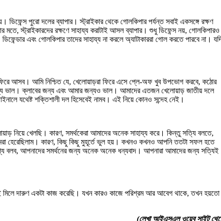
। ডিফেন্স পুরো দলের ব্যাপার। স্ট্রাইকার থেকে গোলকিপার পর্যন্ত সবাই একসঙ্গে রক্ষণ
তে, স্ট্রাইকারদের রক্ষণে সাহায্য করাটাই আসল ব্যাপার। শুধু ডিফেন্স নয়, গোলকিপারও
ডিফেন্ডার এবং গোলকিপার তাদের সাহায্য না করলে অ্যাটাকাররা গোল করতে পারবে না। যদ
়ে ফিরে আসব। আমি নিশ্চিত যে, খেলোয়াড়রা ফিরে এসে প্লে-অফ খুব উপভোগ করবে, কঠোর
র জন্য ভাল। ক্লাবের জন্য এবং আমার জন্যও ভাল। আমাদের এতজন খেলোয়াড় জাতীয় দলে
ফাইনালে যথেষ্ট শক্তিশালী দল হিসেবেই নামব। এই নিয়ে কোনও সন্দেহ নেই।
াড় নিয়ে খেলছি। কারণ, সমর্থকেরা আমাদের অনেক সাহায্য করে। কিন্তু সত্যি বলতে,
মরা হেরেছিলাম। কারণ, কিছু কিছু মুহূর্তে ভুল হয়। কখনও কখনও আপনি ততটা সফল হতে
্দেশ্যে বলব, আপনাদের সমর্থনের জন্য অনেক অনেক ধন্যবাদ। আপনারা আমাদের জন্য সত্যিই
াই মিলে দারুণ একটা কাজ করেছি। যখন কারও কাজে পরিশ্রম আর আবেগ থাকে, তখন হয়তো
(লেখা আইএসএল ওয়েব সাইট থেক