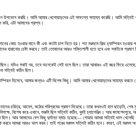
িন উপভোগ করছি। আমি আমার খেলোয়াড়দের এই সাফল্যে সাহায্য করেছি। আমি সত্যিই খুশি
করি, এটা আমাদের প্রাপ্য।
ানের কোচ হওয়ার মানে কী এবং কতটা চাপ নিতে হয়। গত মরশুমে শিল্ড চ্যাম্পিয়ন হওয়া
ের হারানোর চেষ্টা করবে। তাই তোমাদের আরও শক্তিশালী হতে হবে এবং সবাইকে প্রমাণ দিতে
 জিতেছিল। যদিও সবাই নয়, তবে অনেকেই সেই দলে ছিল। তারা আবারও এই বছর ফিরে এসেছে,
ছানো সত্যিই কঠিন ছিল।
ো চ্যাম্পিয়ন হিসেবে, আমার জন্যও এটি বিশেষ কিছু। আমি আমার খেলোয়াড়দের সাহায্য
ের চরিত্র, আবেগ, কঠোর পরিশ্রমের প্রমাণ দিয়েছে। তারা কখনওই হাল ছাড়েনি, শেষ মুহূর
বিপক্ষে, বিশেষ করে এখানে, শুরুটা ছিল সত্যিই কঠিন, খুবই চ্যালেঞ্জিং। আর জামশেদপুর
রণ ছিল। আর আমাদের বেশ কিছু দুর্দান্ত ম্যাচ হয়েছে— গোয়ায় আমরা সত্যিই ভাল খেলেছ
ই আশা করবে আমরা আরও ভাল করব। তাই পরের মরশুম সত্যিই কঠিন হবে। কারণ, এই মরশুম