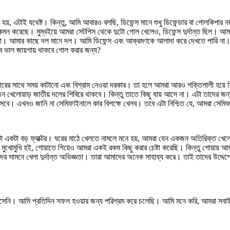
, এটাই যথেষ্ট। কিন্তু, আমি আবারও বলছি, ডিফেন্স মানে শুধু ডিফেন্ডার বা গোলকিপার নয়
 করেছে। মুম্বইয়ে আমরা সেটপিস থেকে দুটো গোল খেলেও, ডিফেন্স দুর্দান্ত ছিল। আমার ম
ই না। আমার কাছে দল মানে দল। আমি ডিফেন্স এবং আক্রমণকে আলাদা করে দেখতে পারি না। 
বে ভাল জায়গায় থাকবে গোল করার জন্য?
পরিবারের সাথে সময় কাটানো এবং বিশ্রাম নেওয়া দরকার। তা হলে আমরা আরও শক্তিশালী হয
েকজন খেলোয়াড় জাতীয় দলের শিবিরে থাকবে। কিন্তু তাতে কিছু যায় আসে না। এটা তাদে
 আসবে। এখনও জানি না সেমিফাইনালে কার বিপক্ষে খেলব। তবে এটা নিশ্চিত যে, আমরা সেমি
একটা বড় ফ্যাক্টর। ঘরের মাঠে খেলতে নামলে মনে হয়, আমরা যেন একজন অতিরিক্ত খেলোয়
োমুখি হই, গোয়াতে গিয়েও আমরা একই রকম কিছু করার চেষ্টা করেছি। কিন্তু গোয়ায় আ
কদের সামনে খেলা দুর্দান্ত অভিজ্ঞতা। তারা আমাদের অনেক সাহায্য করে। তাই তাদের উদ
সেনি। আমি প্রতিদিন সফল হওয়ার জন্য পরিশ্রম করে চলেছি। আমি মনে করি, আমরা সব