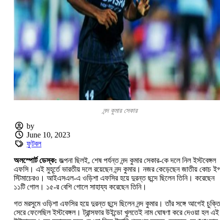
নন্দ কুমার সেকার
by
June 10, 2023
ফুটবল
অলস্পোর্ট ডেস্ক:
জল্পনা ছিলই, শেষ পর্যন্ত নন্দ কুমার সেকার-কে দলে নিল ইস্টবেঙ্গল
এফসি। এই মুহূর্তে ভারতীয় দলে রয়েছেন নন্দ কুমার। নজর কেড়েছেন জাতীয় কোচ ই
স্টিমাচেরও। আইএসএল-এ ওড়িশা এফসির হয়ে দুরন্ত ছন্দে ছিলেন তিনি। করেছেন
১১টি গোল। ১৫-র বেশি গোলে সাহায্য করেছেন তিনি।
গত মরসুমে ওড়িশা এফসির হয়ে দুরন্ত ছন্দে ছিলেন নন্দ কুমার। তাঁর সঙ্গে আগেই চুক্ত
সেরে ফেলেছিল ইস্টবেঙ্গল। ট্রান্সফার উইন্ডো খুলতেই নাম ঘোষণা করে দেওয়া হল এই