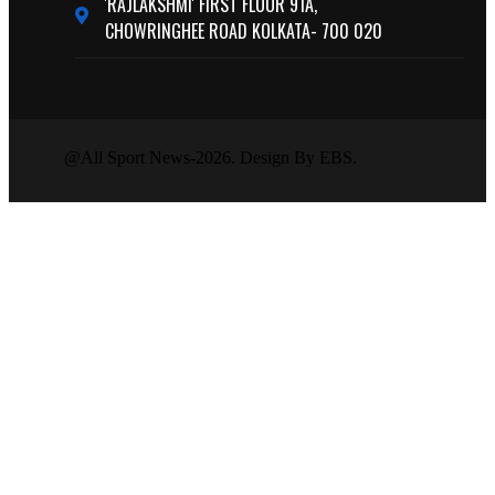
'RAJLAKSHMI' FIRST FLOOR 91A,
CHOWRINGHEE ROAD KOLKATA- 700 020
@All Sport News-2026. Design By EBS.