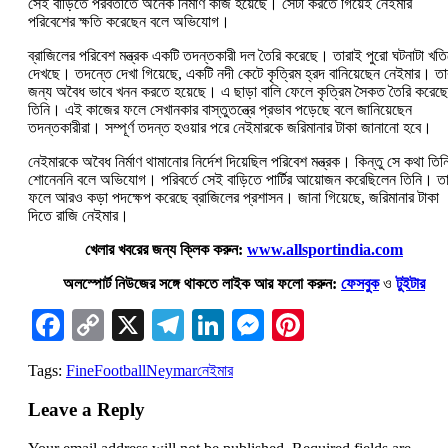
সেই বাড়িতে পরবর্তীতে অনেক নির্মাণ কাজ হয়েছে। সেটা করতে গিয়েই নেইমার
পরিবেশের ক্ষতি করেছেন বলে অভিযোগ।
ব্রাজিলের পরিবেশ মন্ত্রক একটি তদন্তকারী দল তৈরি করেছে। তারাই পুরো ঘটনাটা খতি
দেখছে। তদন্তে দেখা গিয়েছে, একটি নদী কেটে কৃত্রিম হ্রদ বানিয়েছেন নেইমার। তা
জন্য অবৈধ ভাবে খনন করতে হয়েছে। এ ছাড়া বালি ফেলে কৃত্রিম সৈকত তৈরি করেছ
তিনি। এই কাজের ফলে সেখানকার বাস্তুতন্ত্রে প্রভাব পড়েছে বলে জানিয়েছেন
তদন্তকারীরা। সম্পূর্ণ তদন্ত হওয়ার পরে নেইমারকে জরিমানার টাকা জানানো হবে।
নেইমারকে অবৈধ নির্মাণ থামানোর নির্দেশ দিয়েছিল পরিবেশ মন্ত্রক। কিন্তু সে কথা তিন
শোনেননি বলে অভিযোগ। পরিবর্তে সেই বাড়িতে পার্টির আয়োজন করেছিলেন তিনি। ত
ফলে আরও কড়া পদক্ষেপ করেছে ব্রাজিলের প্রশাসন। জানা গিয়েছে, জরিমানার টাকা
দিতে রাজি নেইমার।
খেলার খবরের জন্য ক্লিক করুন:
www.allsportindia.com
অলস্পোর্ট নিউজের সঙ্গে থাকতে লাইক আর ফলো করুন:
ফেসবুক
ও
টুইটার
Facebook
Copy
X
Telegram
LinkedIn
Messenger
Pinterest
Link
Tags:
Fine
Football
Neymar
নেইমার
Leave a Reply