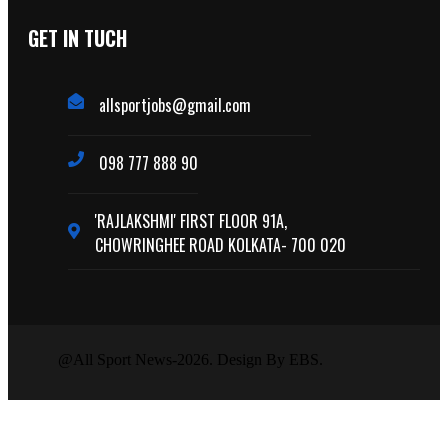
GET IN TUCH
allsportjobs@gmail.com
098 777 888 90
'RAJLAKSHMI' FIRST FLOOR 91A,
CHOWRINGHEE ROAD KOLKATA- 700 020
@All Sport News-2026. Design By EBS.