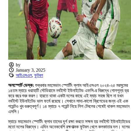
by
January 3, 2025
আইএসএল
,
ফুটবল
অলস্পোর্ট ডেস্ক:
শুক্রবার মহমেডান স্পোর্টিং ক্লাব আইএসএল ২০২৪-২৫ মরসুমের
১৪তম ম্যাচে গুয়াহাটি স্টেডিয়ামে নর্থইস্ট ইউনাইটেড এফসি-র বিরুদ্ধে গোলশূন্য ড্র
করে বছর শুরু করল। হারতে থাকা একটা দলের কাছে এই ম্যাচ সহজ ছিল না যখন
নর্থইস্ট ইউনাইটেড ভাল ফর্মে রয়েছে। সেখানে সাদা-কালো ব্রিগেডের জন্য এই এক
পয়েন্টও খুব গুরুত্বপূর্ণ। ১৪ ম্যাচে ৭ পয়েন্ট নিয়ে লিগ টেবলের শেষেই থাকল মহমেডান
এসসি।
ম্যাচে মহমেডান স্পোর্টিং ক্লাব তাদের দূর্গ রক্ষা করতে সক্ষম হয় নর্থইস্ট ইউনাইটেডের
মতো দলের বিরুদ্ধে। এদিন অনেকবেশি রক্ষণাত্মক ফুটবল খেলে কলকাতার দল। দলের