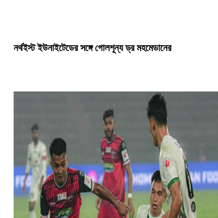
নর্থইস্ট ইউনাইটেডের সঙ্গে গোলশূন্য ড্র মহমেডানের