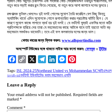
প্রধান কোচ আন্দ্রে চেরনিশভ এবং সহকারী কোচ মেহরাজউদ্দিন ওয়াডুর পরিচালনায়, দল
নতুন করে লড়াই করার ছন্দ ফিরে পেয়েছে, যা নতুন করে আশা জাগাবে দলের অন্দরে।
রক্ষণাত্মক ফুটবল খেললেও দুই দলই গোলের সুযোগ তৈরি করেছিল বেশ কিছু কিন্তু
অ্যাটাকিং থার্ডে এদিন সুযোগকে গোলে রূপান্তরিত করার প্রচেষ্টায় ঘাটতি ছিল। যে
কারণে সুযোগ কাজে লাগাতে ব্যর্থ হয় দুই দলই। যে নর্থইস্ট মুম্বই এফসির মতো কঠি
প্রতিপক্ষকে হারিয়ে দেয় তারা যে মহমেডানের কাছে আটকে যাবে তাই হয়তো অতি বড়
মহমেডান সমর্থকও ভাবেননি। তবে এই ফল কলকাতার দলের জন্য ভাল।
খেলার খবরের জন্য ক্লিক করুন:
www.allsportindia.com
অলস্পোর্ট নিউজের সঙ্গে থাকতে লাইক আর ফলো করুন:
ফেসবুক
ও
টুইটার
Facebook
Copy
X
Telegram
LinkedIn
Messenger
Pinterest
Link
Tags:
ISL 2024-25
Northeast United vs Mohammedan SC
আইএসএল
২০২৪-২৫
নর্থইস্ট ইউনাইটেড বনাম মহমেডান এসসি
Leave a Reply
Your email address will not be published.
Required fields are
marked
*
Comment
*