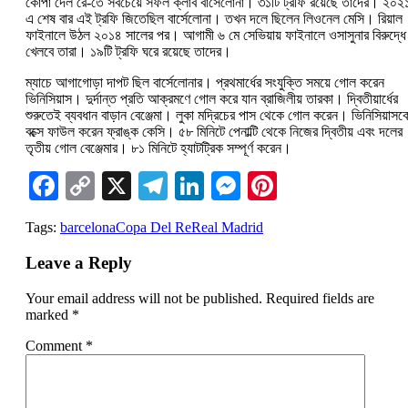
কোপা দেল রে-তে সবচেয়ে সফল ক্লাব বার্সেলোনা। ৩১টি ট্রফি রয়েছে তাদের। ২০২
এ শেষ বার এই ট্রফি জিতেছিল বার্সেলোনা। তখন দলে ছিলেন লিওনেল মেসি। রিয়াল
ফাইনালে উঠল ২০১৪ সালের পর। আগামী ৬ মে সেভিয়ায় ফাইনালে ওসাসুনার বিরুদ্ধে
খেলবে তারা। ১৯টি ট্রফি ঘরে রয়েছে তাদের।
ম্যাচে আগাগোড়া দাপট ছিল বার্সেলোনার। প্রথমার্ধের সংযুক্তি সময়ে গোল করেন
ভিনিসিয়াস। দুর্দান্ত প্রতি আক্রমণে গোল করে যান ব্রাজিলীয় তারকা। দ্বিতীয়ার্ধের
শুরুতেই ব্যবধান বাড়ান বেঞ্জেমা। লুকা মদ্রিচের পাস থেকে গোল করেন। ভিনিসিয়াসক
বক্সে ফাউল করেন ফ্রাঙ্ক কেসি। ৫৮ মিনিটে পেনাল্টি থেকে নিজের দ্বিতীয় এবং দলের
তৃতীয় গোল বেঞ্জেমার। ৮১ মিনিটে হ্যাটট্রিক সম্পূর্ণ করেন।
Facebook
Copy
X
Telegram
LinkedIn
Messenger
Pinterest
Link
Tags:
barcelona
Copa Del Re
Real Madrid
Leave a Reply
Your email address will not be published.
Required fields are
marked
*
Comment
*