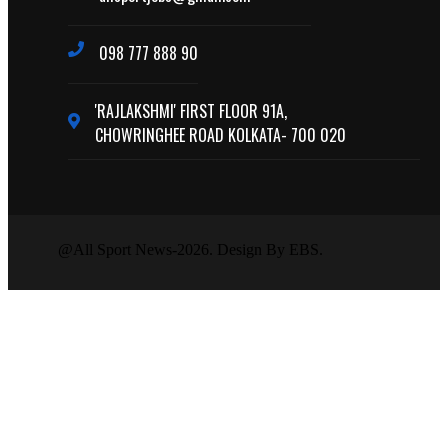
098 777 888 90
'RAJLAKSHMI' FIRST FLOOR 91A,
CHOWRINGHEE ROAD KOLKATA- 700 020
@All Sport News-2026. Design By EBS.