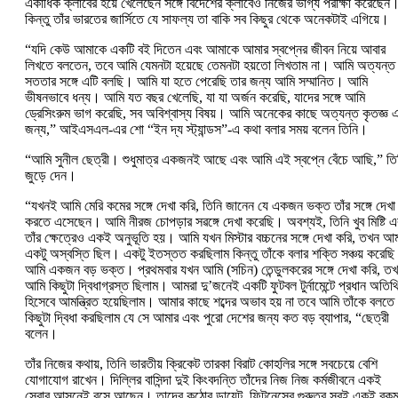
একাধিক ক্লাবের হয়ে খেলেছেন সঙ্গে বিদেশের ক্লাবেও নিজের ভাগ্য পরীক্ষা করেছেন
কিন্তু তাঁর ভারতের জার্সিতে যে সাফল্য তা বাকি সব কিছুর থেকে অনেকটাই এগিয়ে।
“যদি কেউ আমাকে একটি বই দিতেন এবং আমাকে আমার স্বপ্নের জীবন নিয়ে আবার
লিখতে বলতেন, তবে আমি যেমনটা হয়েছে তেমনটা হয়তো লিখতাম না। আমি অত্যন্ত
সততার সঙ্গে এটি বলছি। আমি যা হতে পেরেছি তার জন্য আমি সম্মানিত। আমি
ভীষনভাবে ধন্য। আমি যত বছর খেলেছি, যা যা অর্জন করেছি, যাদের সঙ্গে আমি
ড্রেসিংরুম ভাগ করেছি, সব অবিশ্বাস্য বিষয়। আমি অনেকের কাছে অত্যন্ত কৃতজ্ঞ 
জন্য,” আইএসএল-এর শো “ইন দ্য স্ট্যান্ডস”-এ কথা বলার সময় বলেন তিনি।
“আমি সুনীল ছেত্রী। শুধুমাত্র একজনই আছে এবং আমি এই স্বপ্নে বেঁচে আছি,” তি
জুড়ে দেন।
“যখনই আমি মেরি কমের সঙ্গে দেখা করি, তিনি জানেন যে একজন ভক্ত তাঁর সঙ্গে দেখা
করতে এসেছেন। আমি নীরজ চোপড়ার সৱঙ্গে দেখা করেছি। অবশ্যই, তিনি খুব মিষ্টি এ
তাঁর ক্ষেত্রেও একই অনুভূতি হয়। আমি যখন মিস্টার বচ্চনের সঙ্গে দেখা করি, তখন আ
একটু অস্বস্তি ছিল। একটু ইতস্তত করছিলাম কিন্তু তাঁকে বলার শক্তি সঞ্চয় করেছি
আমি একজন বড় ভক্ত। প্রথমবার যখন আমি (সচিন) তেন্ডুলকরের সঙ্গে দেখা করি, ত
আমি কিছুটা দ্বিধাগ্রস্ত ছিলাম। আমরা দু’জনেই একটি ফুটবল টুর্নামেন্টে প্রধান অতিথ
হিসেবে আমন্ত্রিত হয়েছিলাম। আমার কাছে শব্দের অভাব হয় না তবে আমি তাঁকে বলতে
কিছুটা দ্বিধা করছিলাম যে সে আমার এবং পুরো দেশের জন্য কত বড় ব্যাপার, “ছেত্রী
বলেন।
তাঁর নিজের কথায়, তিনি ভারতীয় ক্রিকেট তারকা বিরাট কোহলির সঙ্গে সবচেয়ে বেশি
যোগাযোগ রাখেন। দিল্লির বাসিন্দা দুই কিংবদন্তি তাঁদের নিজ নিজ কর্মজীবনে একই
সেরার আসনেই বসে আছেন। তাদের কঠোর ডায়েট, ফিটনেসের গুরুত্ব সবই একই রক