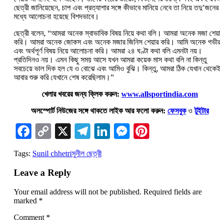
ছেত্রী জানিয়েছেন, চাপ এবং প্রত্যাশার সঙ্গে কীভাবে মানিয়ে নেবে তা নিয়ে তদু’জনের
মধ্যে আলোচনা হয়েছে বিশদভাবে।
ছেত্রী বলেন, “আমরা অনেক স্বাভাবিক বিষয় নিয়ে কথা বলি। আমরা অনেক মজা শেয়
করি। আমরা অনেক জোকস এবং অনেক মজার জিনিস শেয়ার করি। আমি অনেক গভী
এবং অর্থপূর্ণ বিষয় নিয়ে আলোচনা করি। আমরা ২৪ ঘণ্টা কথা বলি এমনটা নয়।
প্রতিদিনও নয়। এমন কিছু সময় আসে যখন আমরা কয়েক মাস কথা বলি না কিন্তু
সবচেয়ে ভাল দিক হল যে ও বোঝে এবং আমিও বুঝি। কিন্তু, আমরা ঠিক যেখান থেকে
আবার শুরু করি যেখানে শেষ করেছিলাম।”
খেলার খবরের জন্য ক্লিক করুন:
www.allsportindia.com
অলস্পোর্ট নিউজের সঙ্গে থাকতে লাইক আর ফলো করুন:
ফেসবুক
ও
টুইটার
Facebook
Copy
X
Telegram
LinkedIn
Messenger
Pinterest
Link
Tags:
Sunil chhetri
সুনীল ছেত্রী
Leave a Reply
Your email address will not be published.
Required fields are
marked
*
Comment
*