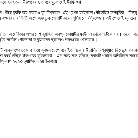
েষে ২০২৩-এ উরুগুয়ের হাত ধরে ঘুচল সেই ট্রফি খরা।
ে পৌঁছে ট্রফি জয় করলেও যুব বিশ্বকাপে এই প্রথম ফাইনালে পৌঁছেছিল আজ্জুরিরা। কিন্তু
েষ হওয়ার চার মিনিট আগে জয়সূচক গোলটি করেন লুসিয়ানো রদ্রিগেজ। এই গোলেই ম্যাচের
কে। লাতিন আমেরিকার অপর দেশ ব্রাজিল অবশ্য কোয়ার্টার ফাইনাল থেকে ছিটকে যায়। তবে এবা
ের সর্বোচ্চ গোলদাতা অ্যান্ডারসন দুয়ার্তেও উরুগুয়ের খেলোয়াড়।
দেশটি আক্রমণের তেজ বাড়িয়ে ক্রমশ চেপে ধরে ইতালিকে। ইতালির বিশ্বখ্যাত ডিফেন্সে বার বা
 ব্যর্থ হচ্ছিল উরুগুয়ের ফুটবলাররা। এক সময় মনে হচ্ছিল, ম্যাচটি গড়াবে অতিরিক্ত সময়
্বকাপ ২০২৩ চ্যাম্পিয়ন হয় উরুগুয়ে।