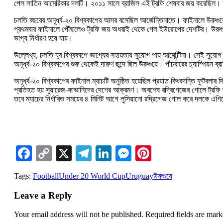
পেল লাতিন আমেরিকার দলটি। ২০১১ সালে ব্রাজিল এই ট্রফি শেষবার জয় করেছিল। ত
চলতি বছরের অনূর্ধ্ব-২০ বিশ্বকাপের আসর বসেছিল আর্জেন্তিনাতে। ফাইনালে উরুগুয়ে
প্রথমবার ফাইনালে পৌঁছলেও ট্রফি জয় অধরাই থেকে গেল ইউরোপের দেশটির। উরুগুয়ের
ভাগ্য নির্ধারণ হয়ে যায়।
উল্লেখ্য, চলতি যুব বিশ্বকাপে ভাগ্যের সহায়তায় সুযোগ পায় আর্জেন্টিনা। সেই সুয
অনূর্ধ্ব-২০ বিশ্বকাপের শুরু থেকেই দারুণ ছন্দে ছিল উরুগুয়ে। পাঁচবারের চ্যাম্পিয়ন 
অনূর্ধ্ব-২০ বিশ্বকাপের ফাইনাল ম্যাচটি অনুষ্ঠিত হয়েছিল প্রয়াত কিংবদন্তি ফুটবলা
প্রতিহত হয় সুয়ারেজ-কাভানিদের দেশের আক্রমণ। অবশেষ রদ্রিগেজের গোলে ট্রফি জয় ক
তবে ম্যাচের নির্ধারিত সময়ের ৪ মিনিট আগে লুসিয়ানো রদ্রিগেজ গোল করে দলকে এগি
Facebook
Copy
X
Telegram
LinkedIn
Messenger
Pinterest
Link
Tags:
Football
Under 20 World Cup
Uruguay
উরুগুয়ে
Leave a Reply
Your email address will not be published.
Required fields are mar