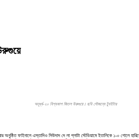
ুগুয়ে
অনূর্ধ্ব-২০ বিশ্বকাপ জিতল উরুগুয়ে। ছবি সৌজন্যে ট্যুইটার
িবার অনুষ্ঠিত ফাইনালে এস্তাদিও সিউদাদ দে লা প্লাটা স্টেডিয়ামে ইতালিকে ১-০ গোলে হারি