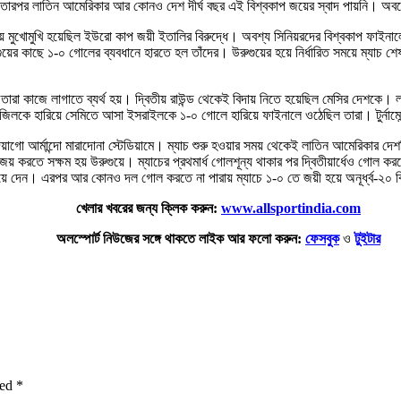
ারপর লাতিন আমেরিকার আর কোনও দেশ দীর্ঘ বছর এই বিশ্বকাপ জয়ের স্বাদ পায়নি। অবশ
 মুখোমুখি হয়েছিল ইউরো কাপ জয়ী ইতালির বিরুদ্ধে। অবশ্য সিনিয়রদের বিশ্বকাপ ফাইনাল
 কাছে ১-০ গোলের ব্যবধানে হারতে হল তাঁদের। উরুগুয়ের হয়ে নির্ধারিত সময়ে ম্যাচ শ
োগ তারা কাজে লাগাতে ব্যর্থ হয়। দ্বিতীয় রাউন্ড থেকেই বিদায় নিতে হয়েছিল মেসির দেশ
ব্রাজিলকে হারিয়ে সেমিতে আসা ইসরাইলকে ১-০ গোলে হারিয়ে ফাইনালে ওঠেছিল তারা। টুর্নামেন্ট
র দিয়াগো আর্মান্দো মারাদোনা স্টেডিয়ামে। ম্যাচ শুরু হওয়ার সময় থেকেই লাতিন আমেরিকার 
রতে সক্ষম হয় উরুগুয়ে। ম্যাচের প্রথমার্ধ গোলশূন্য থাকার পর দ্বিতীয়ার্ধেও গোল করতে
য়ে দেন। এরপর আর কোনও দল গোল করতে না পারায় ম্যাচে ১-০ তে জয়ী হয়ে অনূর্ধ্ব-২০ বিশ
খেলার খবরের জন্য ক্লিক করুন:
www.allsportindia.com
অলস্পোর্ট নিউজের সঙ্গে থাকতে লাইক আর ফলো করুন:
ফেসবুক
ও
টুইটার
ked
*