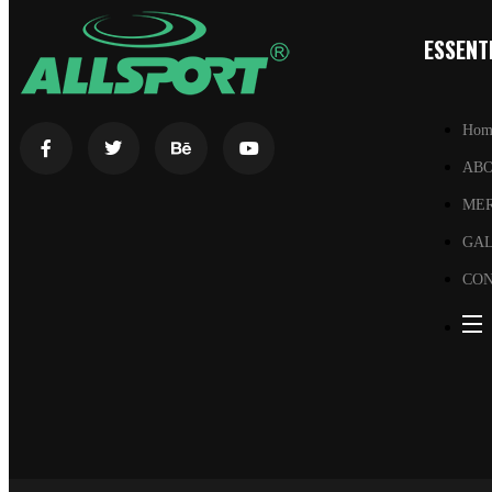
ESSENTI
Hom
AB
ME
GA
CON