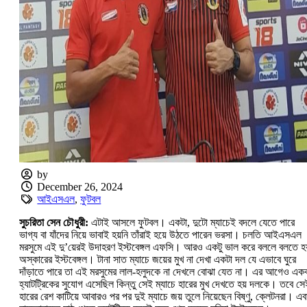
by
December 26, 2024
আইএসএল
,
ফুটবল
সুচরিতা সেন চৌধুরী:
এটাই আসলে ফুটবল। একটা, দুটো ম্যাচেই বদলে যেতে পারে
ভাগ্য বা যাঁদের নিয়ে ভাবাই হয়নি তাঁরাই হয়ে উঠতে পারেন ভরসা। চলতি আইএসএল
মরসুমে এই দু’য়েরই উদাহরণ ইস্টবেঙ্গল এফসি। আরও একটু ভাল করে বললে বলতে হয
অস্কারের ইস্টবেঙ্গল। টানা সাত ম্যাচে জয়ের মুখ না দেখা একটা দল যে এভাবে ঘুরে
দাঁড়াতে পারে তা এই মরসুমের লাল-হলুদকে না দেখলে বোঝা যেত না। এর আগেও একব
হ্যাটট্রিকের সুযোগ এসেছিল কিন্তু সেই ম্যাচে হারের মুখ দেখতে হয় দলকে। তবে সে
হারের রেশ কাটিয়ে আবারও পর পর দুই ম্যাচে জয় তুলে নিয়েছেন বিষ্ণু, ক্লেটনরা। এব