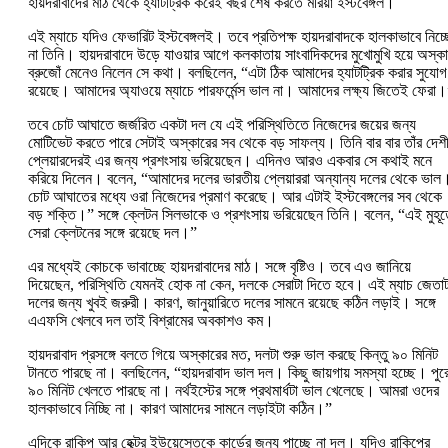
হায়দরাবাদের মাঠ থেকে হ্যাটট্রিক করেই বছর শেষ করতে মরিয়া ইস্টবেঙ্গল।
এই ম্যাচে যদিও ফেভারিট ইস্টবেঙ্গলই। তবে প্রতিপক্ষ হায়দরাবাদকে হালকাভাবে নিচ্
না তিনি। হায়দরাবাদে উড়ে যাওয়ার আগে কলকাতায় সাংবাদিকদের মুখোমুখি হয়ে অস্ক
ব্রুজোঁ মেনেও নিলেন সে কথা। বলছিলেন, “এটা ঠিক আমাদের হ্যাটট্রিক করার সুযোগ
রয়েছে। আমাদের অ্যাওয়ে ম্যাচে পারফর্মেন্স ভাল না। আমাদের লক্ষ্য জিতেই ফেরা
তবে চোট আঘাতে জর্জরিত একটা দল যে এই পরিস্থিতিতে নিজেদের জয়ের জন্য
মোটিভেট করতে পারে সেটাই অস্কারের সব থেকে বড় সাফল্য। তিনি বার বার তাঁর দেশী
প্লেয়ারদেরই এর জন্য প্রশংসায় ভরিয়েছেন। এদিনও আরও একবার সে কথাই মনে
করিয়ে দিলেন। বলেন, “আমাদের দলের ভারতীয় প্লেয়াররা অন্যান্য দলের থেকে ভাল
চোট আঘাতের মধ্যে ওরা নিজেদের প্রমাণ করেছে। আর এটাই ইস্টবেঙ্গলের সব থেকে
বড় শক্তি।” সঙ্গে ক্লেটন সিলভাকে ও প্রশংসায় ভরিয়েছেন তিনি। বলেন, “এই মুহূর্
সেরা ক্লেটনের সঙ্গে রয়েছে দল।”
এর মধ্যেই কোচকে ভাবাচ্ছে হায়দরাবাদের মাঠ। সঙ্গে বৃষ্টিও। তবে এও জানিয়ে
দিয়েছেন, পরিস্থিতি যেমনই হোক না কেন, দলকে সেরাটা দিতে হবে। এই ম্যাচ জেতাট
দলের জন্য খুবই জরুরী। কারণ, জানুয়ারিতে দলের সামনে রয়েছে কঠিন লড়াই। সঙ্গে
এএফসি খেলবে দল তাই বিশ্রামের অবকাশও কম।
হায়দরাবাদ প্রসঙ্গে বলতে গিয়ে অস্কারের মত, দলটা শুরু ভাল করছে কিন্তু ৯০ মিনিট
টানতে পারছে না। বলছিলেন, “হায়দরাবাদ ভাল দল। কিছু জায়গায় সমস্যা হচ্ছে। পুর
৯০ মিনিট খেলতে পারছে না। নর্থইস্টের সঙ্গে প্রথমার্ধটা ভাল খেলেছে। আমরা ওদের
হালকাভাবে নিচ্ছি না। কারণ আমাদের সামনে লড়াইটা কঠিন।”
এদিকে রাকিপ আর হেক্টর ইউয়েস্তেকে কার্ডের জন্য পাচ্ছে না দল। যদিও রাকিপের