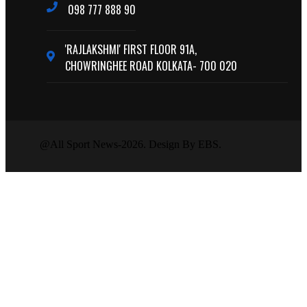
098 777 888 90
'RAJLAKSHMI' FIRST FLOOR 91A,
CHOWRINGHEE ROAD KOLKATA- 700 020
@All Sport News-2026. Design By EBS.