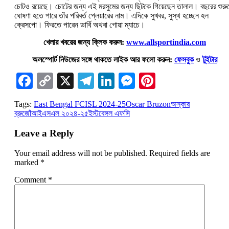
চোটও রয়েছে। চোটের জন্য এই মরসুমের জন্য ছিটকে গিয়েছেন তালাল। বছরের শুরু
ঘোষণা হতে পারে তাঁর পরিবর্ত প্লেয়ারের নাম। এদিকে সুখবর, সুস্থ হচ্ছেন হল
ক্রেসপো। ফিরতে পারেন ডার্বি অথবা গোয়া ম্যাচে।
খেলার খবরের জন্য ক্লিক করুন:
www.allsportindia.com
অলস্পোর্ট নিউজের সঙ্গে থাকতে লাইক আর ফলো করুন:
ফেসবুক
ও
টুইটার
Facebook
Copy
X
Telegram
LinkedIn
Messenger
Pinterest
Link
Tags:
East Bengal FC
ISL 2024-25
Oscar Bruzon
অস্কার
ব্রুজোঁ
আইএসএল ২০২৪-২৫
ইস্টবেঙ্গল এফসি
Leave a Reply
Your email address will not be published.
Required fields are
marked
*
Comment
*