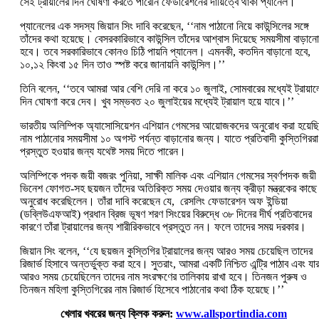
সেই ট্রায়ালের দিন ঘোষণা করতে পারেনি ফেডারেশনের দায়িত্বে থাকা প্যানেল।
প্যানেলের এক সদস্য জিয়ান সিং দাবি করেছেন, ‘‘নাম পাঠানো নিয়ে কাউন্সিলের সঙ্গে
তাঁদের কথা হয়েছে। বেসরকারিভাবে কাউন্সিল তাঁদের আশ্বাস দিয়েছে সময়সীমা বাড়ানো
হবে। তবে সরকারিভাবে কোনও চিঠি পায়নি প্যানেল। এমনকী, কতদিন বাড়ানো হবে,
১০,১২ কিংবা ১৫ দিন তাও স্পষ্ট করে জানায়নি কাউন্সিল।’’
তিনি বলেন, ‘‘তবে আমরা আর বেশি দেরি না করে ১০ জুলাই, সোমবারের মধ্যেই ট্রায়াল
দিন ঘোষণা করে দেব। খুব সম্ভবত ২০ জুলাইয়ের মধ্যেই ট্রায়াল হয়ে যাবে।’’
ভারতীয় অলিম্পিক অ্যাসোসিয়েশন এশিয়ান গেমসের আয়োজকদের অনুরোধ করা হয়েছ
নাম পাঠানোর সময়সীমা ১০ অগস্ট পর্যন্ত বাড়ানোর জন্য। যাতে প্রতিবাদী কুস্তিগিররা
প্রস্তুত হওয়ার জন্য যথেষ্ট সময় দিতে পারেন।
অলিম্পিকে পদক জয়ী বজরং পুনিয়া, সাক্ষী মালিক এবং এশিয়ান গেমসের স্বর্ণপদক জয়ী
ভিনেশ ফোগত-সহ ছয়জন তাঁদের অতিরিক্ত সময় দেওয়ার জন্য ক্রীড়া মন্ত্রকের কাছে
অনুরোধ করেছিলেন। তাঁরা দাবি করেছেন যে, রেসলিং ফেডারেশন অফ ইন্ডিয়া
(ডব্লিউএফআই) প্রধান ব্রিজ ভূষণ শরণ সিংয়ের বিরুদ্ধে ৩৮ দিনের দীর্ঘ প্রতিবাদের
কারণে তাঁরা ট্রায়ালের জন্য শারীরিকভাবে প্রস্তুত নন। ফলে তাদের সময় দরকার।
জিয়ান সিং বলেন, ‘‘যে ছয়জন কুস্তিগির ট্রায়ালের জন্য আরও সময় চেয়েছিল তাদের
রিজার্ভ হিসাবে অন্তর্ভুক্ত করা হবে। সুতরাং, আমরা একটি নিশ্চিত এন্ট্রি পাঠাব এবং যার
আরও সময় চেয়েছিলেন তাদের নাম সংরক্ষণের তালিকায় রাখা হবে। তিনজন পুরুষ ও
তিনজন মহিলা কুস্তিগিরের নাম রিজার্ভ হিসেবে পাঠানোর কথা ঠিক হয়েছে।’’
খেলার খবরের জন্য ক্লিক করুন:
www.allsportindia.com