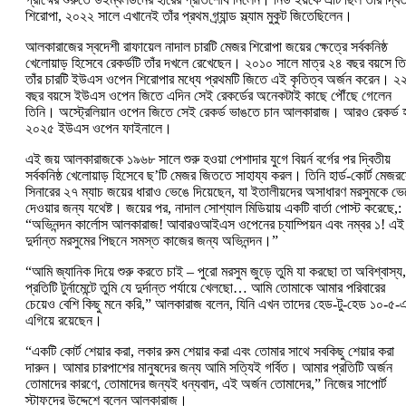
শিরোপা, ২০২২ সালে এখানেই তাঁর প্রথম গ্র্যান্ড স্ল্যাম মুকুট জিতেছিলেন।
আলকারাজের স্বদেশী রাফায়েল নাদাল চারটি মেজর শিরোপা জয়ের ক্ষেত্রে সর্বকনিষ্ঠ
খেলোয়াড় হিসেবে রেকর্ডটি তাঁর দখলে রেখেছেন। ২০১০ সালে মাত্র ২৪ বছর বয়সে তি
তাঁর চারটি ইউএস ওপেন শিরোপার মধ্যে প্রথমটি জিতে এই কৃতিত্ব অর্জন করেন। ২
বছর বয়সে ইউএস ওপেন জিতে এদিন সেই রেকর্ডের অনেকটাই কাছে পৌঁছে গেলেন
তিনি। অস্ট্রেলিয়ান ওপেন জিতে সেই রেকর্ড ভাঙতে চান আলকারাজ। আরও রেকর্ড 
২০২৫ ইউএস ওপেন ফাইনালে।
এই জয় আলকারাজকে ১৯৬৮ সালে শুরু হওয়া পেশাদার যুগে বিয়র্ন বর্গের পর দ্বিতীয়
সর্বকনিষ্ঠ খেলোয়াড় হিসেবে ছ’টি মেজর জিততে সাহায্য করল। তিনি হার্ড-কোর্ট মেজর
সিনারের ২৭ ম্যাচ জয়ের ধারাও ভেঙে দিয়েছেন, যা ইতালীয়দের অসাধারণ মরসুমকে ভে
দেওয়ার জন্য যথেষ্ট। জয়ের পর, নাদাল সোশ্যাল মিডিয়ায় একটি বার্তা পোস্ট করেছে,:
“অভিনন্দন কার্লোস আলকারাজ! আবারওআইএস ওপেনের চ্যাম্পিয়ন এবং নম্বর ১! এই
দুর্দান্ত মরসুমের পিছনে সমস্ত কাজের জন্য অভিনন্দন।”
“আমি জ্যানিক দিয়ে শুরু করতে চাই – পুরো মরসুম জুড়ে তুমি যা করছো তা অবিশ্বাস্য,
প্রতিটি টুর্নামেন্টে তুমি যে দুর্দান্ত পর্যায়ে খেলছো… আমি তোমাকে আমার পরিবারের
চেয়েও বেশি কিছু মনে করি,” আলকারাজ বলেন, যিনি এখন তাদের হেড-টু-হেড ১০-৫-
এগিয়ে রয়েছেন।
“একটি কোর্ট শেয়ার করা, লকার রুম শেয়ার করা এবং তোমার সাথে সবকিছু শেয়ার করা
দারুন। আমার চারপাশের মানুষদের জন্য আমি সত্যিই গর্বিত। আমার প্রতিটি অর্জন
তোমাদের কারণে, তোমাদের জন্যই ধন্যবাদ, এই অর্জন তোমাদের,” নিজের সাপোর্ট
স্টাফদের উদ্দেশে বলেন আলকারাজ।