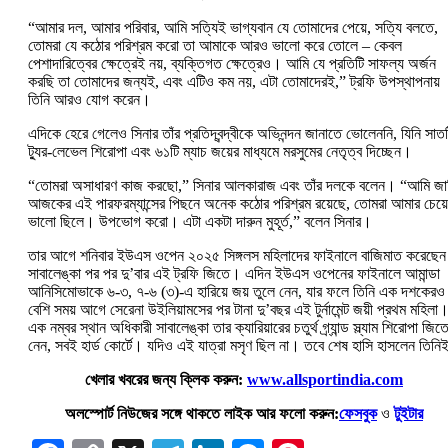
“আমার দল, আমার পরিবার, আমি সত্যিই ভাগ্যবান যে তোমাদের পেয়ে, সত্যি বলতে,
তোমরা যে কঠোর পরিশ্রম করো তা আমাকে আরও ভালো করে তোলে – কেবল
পেশাদারিত্বের ক্ষেত্রেই নয়, ব্যক্তিগত ক্ষেত্রেও। আমি যে প্রতিটি সাফল্য অর্জন
করছি তা তোমাদের জন্যই, এবং এটিও কম নয়, এটা তোমাদেরই,” ট্রফি উপস্থাপনায়
তিনি আরও যোগ করেন।
এদিকে হেরে গেলেও সিনার তাঁর প্রতিদ্বন্দ্বীকে অভিনন্দন জানাতে ভোলেননি, যিনি সাত
ট্যুর-লেভেল শিরোপা এবং ৬১টি ম্যাচ জয়ের মাধ্যমে মরসুমের নেতৃত্ব দিচ্ছেন।
“তোমরা অসাধারণ কাজ করছো,” সিনার আলকারাজ এবং তাঁর দলকে বলেন। “আমি জা
আজকের এই পারফরম্যান্সের পিছনে অনেক কঠোর পরিশ্রম রয়েছে, তোমরা আমার চেয়ে
ভালো ছিলে। উপভোগ করো। এটা একটা দারুন মুহূর্ত,” বলেন সিনার।
তার আগে শনিবার ইউএস ওপেন ২০২৫ সিঙ্গলস মহিলাদের ফাইনালে বাজিমাত করেছেন
সাবালেঙ্কা পর পর দু’বার এই ট্রফি জিতে। এদিন ইউএস ওপেনের ফাইনালে আমান্ডা
আনিসিমোভাকে ৬-৩, ৭-৬ (৩)-এ হারিয়ে জয় তুলে নেন, যার ফলে তিনি এক দশকেরও
বেশি সময় আগে সেরেনা উইলিয়ামসের পর টানা দু’বছর এই টুর্নামেন্ট জয়ী প্রথম মহিলা
এক নম্বর স্থান অধিকারী সাবালেঙ্কা তার ক্যারিয়ারের চতুর্থ গ্র্যান্ড স্ল্যাম শিরোপা জিত
নেন, সবই হার্ড কোর্টে। যদিও এই যাত্রা মসৃণ ছিল না। তবে শেষ হাসি হাসলেন তিন
খেলার খবরের জন্য ক্লিক করুন:
www.allsportindia.com
অলস্পোর্ট নিউজের সঙ্গে থাকতে লাইক আর ফলো করুন:
ফেসবুক
ও
টুইটার