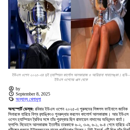
ইউএস ওপেন ২০২৫-এর দুই চ্যাম্পিয়ন কার্লোস আলকারাজ ও আরিয়ানা সাবালেঙ্কা। ছবি
ইউএস ওপেনের এক্স থেকে
by
September 8, 2025
অন্যান্য খেলাধুলা
অলস্পোর্ট ডেস্ক:
রবিবার ইউএস ওপেন ২০২৫-এ পুরুষদের সিঙ্গলস ফাইনালে জানিক
সিনারকে হারিয়ে বিশ্ব র‍্যাঙ্কিংও পুনরুদ্ধার করলেন কালোর্স আলকারাজ। আর ইউএস
ওপেন চ্যাম্পিয়ন ট্রফির সঙ্গে তাঁর পুরস্কার ছিল রাফায়েল নাদালের অভিনন্দন বার্তা।
ফ্লাশিং মিডোসে আলকারাজ ইতালীয় তারকাকে ৬-২, ৩-৬, ৬-১, ৬-৪ গেমে হারিয়ে এ
গ্রীষ্মের শুরুতে উইম্বলডনের হারের প্রতিশোধ নিলেন। নিউ ইয়র্কে এটি ছিল তাঁর দ্বিত