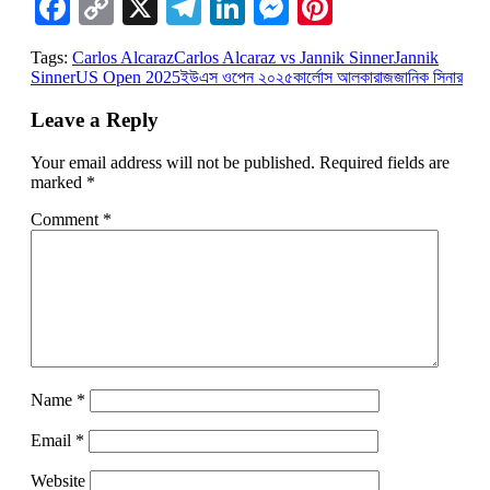
Facebook
Copy
X
Telegram
LinkedIn
Messenger
Pinterest
Link
Tags:
Carlos Alcaraz
Carlos Alcaraz vs Jannik Sinner
Jannik
Sinner
US Open 2025
ইউএস ওপেন ২০২৫
কার্লোস আলকারাজ
জানিক সিনার
Leave a Reply
Your email address will not be published.
Required fields are
marked
*
Comment
*
Name
*
Email
*
Website