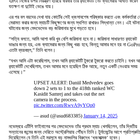
হঠাৎই নিজের উপর নিয়ন্ত্রণ হারিয়ে বারবার তাঁর র‍্যাকেটটি নেট ক্যামেরায় আঘাত করেন
যতক্ষণ না দুটোই ভেঙে যায়।
এর পর বল বয়দের দেখা যায় কোর্টের সেই ধ্বংসাবশেষ পরিষ্কার করতে এবং কর্মকর্তারা ন
মেরামত করার জন্য ম্যাচটি কিছুক্ষণের জন্য স্থগিত রাখারও সিদ্ধান্ত নেন। এই ঘটনা
ঘটানোর জন্য মেদভেদেভ বড় জরিমানার মুখে পড়তে হবে।
“সত্যি বলতে, আমি আশা করি খুব বেশি জরিমানা হবে না। জরিমানা সাধারণত র‍্যাকেট
ভাঙার জন্য হয়, এবং ক্যামেরার জন্য কিছু খরচ হবে, কিন্তু আমার মনে হয় না GoPr
এতটা ব্যয়বহুল,” তিনি বলেন।
“যখন আমি এটা করেছিলাম, তখন আমি র‍্যাকেটটি টুকরো টুকরো করতে চাইনি। যখন আ
র‍্যাকেটটি দেখেছিলাম, তখন আমার মনে হয়েছিল ঠিক আছে, নতুন একটি নেওয়ার সময়
এসেছে।”
UPSET ALERT: Daniil Medvedev goes
down 2 sets to 1 to the 418th ranked WC
Kasidit Samrej and takes out the net
camera in the process.
pic.twitter.com/RwvA9yYQp0
— asud (@asud683385)
January 14, 2025
নভেম্বরে এটিপি ফাইনালের পর মেদভেদেভ তাঁর প্রথম ম্যাচ খেলছিলেন, তাঁর দ্বিতীয়
সন্তানের জন্মের জন্য দেরিতে অস্ট্রেলিয়ায় পৌঁছন তিনি। টুর্নামেন্টের আগে প্রতিশ্রুত
দিয়েছিলেন যে তিনি এই মরসুমে বড় নামগুলির বিরুদ্ধে ‘ধ্বংসাত্মক’ হবেন।