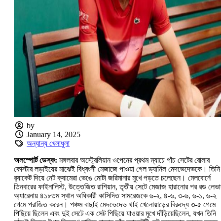
by
January 14, 2025
অন্যান্য খেলাধুলা
অলস্পোর্ট ডেস্ক:
মঙ্গলবার অস্ট্রেলিয়ান ওপেনের প্রথম ম্যাচে পাঁচ সেটের রোলার
কোস্টার লড়াইয়ের মাঝেই বিধ্বংসী মেজাজে পাওয়া গেল ড্যানিল মেদভেদেভকে। তিনি
র‍্যাকেট দিয়ে নেট ক্যামেরা ভেঙে মোটা জরিমানার মুখে পড়তে চলেছেন। মেলবোর্নে
তিনবারের ফাইনালিস্ট, উত্তেজিত রাশিয়ান, তৃতীয় সেটে মেজাজ হারানোর পর রড লেভা
অ্যারেনায় ৪১৮তম স্থান অধিকারী কাসিদিত সামরেজকে ৬-২, ৪-৬, ৩-৬, ৬-১, ৬-২
গেমে পরাজিত করেন। পঞ্চম বাছাই মেদভেদেভ থাই খেলোয়াড়ের বিরুদ্ধে ৩-৫ গেমে
পিছিয়ে ছিলেন এবং দুই সেটে এক সেট পিছিয়ে যাওয়ার মুখে দাঁড়িয়েছিলেন, যখন তিনি