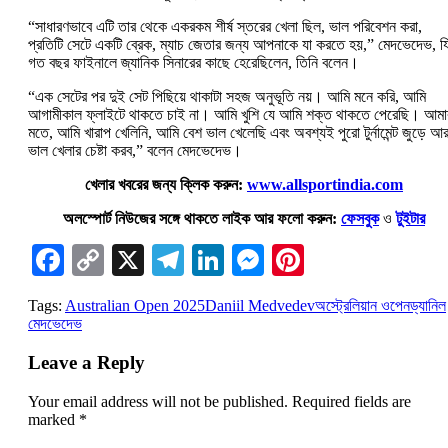
“সাধারণভাবে এটি তার থেকে একরকম শীর্ষ স্তরের খেলা ছিল, ভাল পরিবেশন করা,
প্রতিটি সেটে একটি ব্রেক, ম্যাচ জেতার জন্য আপনাকে যা করতে হয়,” মেদভেদেভ, য
গত বছর ফাইনালে জ্যানিক সিনারের কাছে হেরেছিলেন, তিনি বলেন।
“এক সেটের পর দুই সেট পিছিয়ে থাকাটা সহজ অনুভূতি নয়। আমি মনে করি, আমি
আগামীকাল ফ্লাইটে থাকতে চাই না। আমি খুশি যে আমি শক্ত থাকতে পেরেছি। আমা
মতে, আমি খারাপ খেলিনি, আমি বেশ ভাল খেলেছি এবং অবশ্যই পুরো টুর্নামেন্ট জুড়ে আ
ভাল খেলার চেষ্টা করব,” বলেন মেদভেদেভ।
খেলার খবরের জন্য ক্লিক করুন:
www.allsportindia.com
অলস্পোর্ট নিউজের সঙ্গে থাকতে লাইক আর ফলো করুন:
ফেসবুক
ও
টুইটার
Facebook
Copy
X
Telegram
LinkedIn
Messenger
Pinterest
Link
Tags:
Australian Open 2025
Daniil Medvedev
অস্ট্রেলিয়ান ওপেন
ড্যানিল
মেদভেদেভ
Leave a Reply
Your email address will not be published.
Required fields are
marked
*