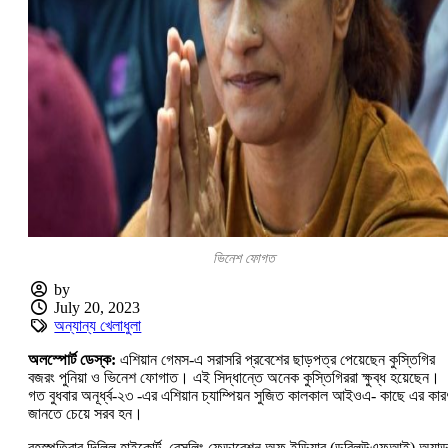
ভিনেশ ফোগত
by
July 20, 2023
অন্যান্য খেলাধুলা
অলস্পোর্ট ডেস্ক:
এশিয়ান গেমস-এ সরাসরি প্রবেশের ছাড়পত্র পেয়েছেন কুস্তিগির
বজরং পুনিয়া ও ভিনেশ ফোগাত। এই সিদ্ধান্তে অনেক কুস্তিগিররা ক্ষুব্ধ হয়েছেন।
গত বুধবার অনূর্ধ্ব-২৩ -এর এশিয়ান চ্যাম্পিয়ন সুজিত কালকাল আইওএ- কাছে এর কার
জানতে চেয়ে সরব হন।
বৃহস্পতিবার দিল্লি হাইকোর্ট, রেসলিং ফেডারেশন অফ ইন্ডিয়ার (ডব্লিউএফআই) অ্যা