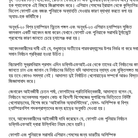
হক প্যানেলকে এই বিষয়ে জিঞ্জাসাবাদ করে। এশিয়ান গেমসের ট্রায়াল থেকে কুস্তিগির
ভিনেশ ফোগাট এবং বজরং পুনিয়াকে অব্যাহতি দেওয়ার কারণ ব্যাখ্যা করতে বলা হয়
অ্যাড-হক কমিটিকে।
অনূর্ধ্ব-২০ বিশ্ব চ্যাম্পিয়ন অ্ন্তিম পঙ্গল এবং অনূর্ধ্ব-২৩ এশিয়ান চ্যাম্পিয়ন সুজিত
কালকাল একটি আবেদন জমা করেন যেখানে ফোগাট এবং পুনিয়াকে সরাসরি টুর্নামেন্টে
প্রবেশের কারণ জানতে চেয়ে চ্যালেঞ্জ করা হয়।
আবেদনকারীদের দাবী এই যে, শুধুমাত্র অতীতের পারফরম্যান্সের উপর নির্ভর না করে সব
সমান নির্বাচন প্রক্রিয়া হওয়া উচিত।
বিচারপতি সুব্রমনিয়াম প্রসাদ এদিন ডব্লিউএফআই-এর থেকে তাদের এই নির্বাচনের কা
জানতে চান এবং জানান যে নির্বাচনের ভিত্তি যদি আদালতের ন্যায্য এবং যুক্তিসঙ্গত ম
হয় তবে কোনও সমস্যা নেই। আদালত দুই নির্বাচিত খেলোয়াড়ের সম্পর্কে আরও বিস্ত
জিজ্ঞাসাবাদ করে।
জেনারেল আইনজীবী চেতন শর্মা, ফোগাটদের প্রতিনিধিত্বকারী, আদালতে বলেন যে,
নির্বাচনে অনেকসময় প্রধান কোচ বা বিদেশী বিশেষজ্ঞের সুপারিশের ভিত্তিতে নির্দিষ্ট
খেলোয়াড়দের, বিশেষ করে ‘আইকনিক অ্যাথলিটদের’, যেমন- অলিম্পিক বা বিশ্ব
চ্যাম্পিয়নশিপ পদকপ্রাপ্তদের জন্য ছাড়ের অনুমতি দেওয়া হয়।
তবে, আবেদনকারীদের আইনজীবী দাবি করেছেন যে, ফোগাট এবং পুনিয়ার নির্বাচন
ডব্লিউএফআই দ্বারা উল্লিখিত নিয়ম মেনে হয়নি।
ফোগাট এবং পুনিয়াকে সরাসরি এশিয়ান গেমসের জন্য ভারতীয় অলিম্পিক