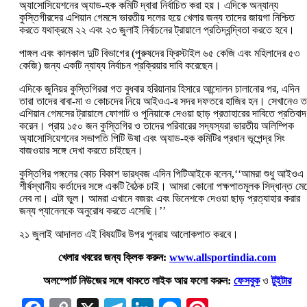
অ্যাসোসিয়েশনের অ্যাড-হক কমিটি দ্বারা নির্বাচিত করা হয়। এদিকে অন্যান্য
কুস্তিগীরদের এশিয়ান গেমসে ভারতীয় দলের হয়ে খেলার জন্য তাদের জায়গা নিশ্চিত
করতে যথাক্রমে ২২ এবং ২৩ জুলাই নির্বাচনের ট্রায়ালে প্রতিদ্বন্দ্বিতা করতে হবে।
পাঙ্গল এবং কালকাল দুটি বিভাগের (পুরুষদের ফ্রিস্টাইল ৬৫ কেজি এবং মহিলাদের ৫৩
কেজি) জন্য একটি ন্যায্য নির্বাচন প্রক্রিয়ার দাবি করেছেন।
এদিকে জুনিয়র কুস্তিগিররা গত বুধবার হরিয়ানার হিসারে আন্দোলন চালানোর পর, এদিন
তারা তাদের বাবা-মা ও কোচদের নিয়ে আইওএ-র সদর দফতরে হাজির হন। সেখানেও ত
এশিয়ান গেমসের ট্রায়ালে ফোগাট ও পুনিয়াকে দেওয়া ছাড় প্রতাহারের দাবিতে প্রতিবাদ
করেন। প্রায় ১৫০ জন কুস্তিগির ও তাদের পরিবারের সদ্যস্যরা ভারতীয় অলিম্পিক
অ্যাসোসিয়েশনের সভাপতি পিটি উষা এবং অ্যাড-হক কমিটির প্রধান ভূপেন্দ্র সিং
বাজওয়ার সঙ্গে দেখা করতে চাইছেন।
কুস্তিগির পঙ্গলের কোচ বিকাশ ভারধ্বজ এদিন পিটিআইকে বলেন,‘‘আমরা শুধু আইওএ
শীর্ষস্থানীয় কর্তাদের সঙ্গে একটি বৈঠক চাই। আমরা কোনো পক্ষপাতমূলক সিদ্ধান্ত মে
নেব না। এটা ভুল। আমরা এখানে বজরং এবং ভিনেশকে দেওয়া ছাড় প্রত্যাহার করার
জন্য প্যানেলকে অনুরোধ করতে এসেছি।’’
২১ জুলাই আদালত এই বিষয়টির উপর পুনরায় আলোকপাত করবে।
খেলার খবরের জন্য ক্লিক করুন:
www.allsportindia.com
অলস্পোর্ট নিউজের সঙ্গে থাকতে লাইক আর ফলো করুন:
ফেসবুক
ও
টুইটার