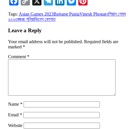
Facebook
Copy
X
Telegram
LinkedIn
Messenger
Pinterest
Link
Tags:
Asian Games 2023
Bajrang Punia
Vinesh Phogat
এশিয়ান গেমস
২০২৩
বজরং পুনিয়া
ভিনেশ ফোগাত
Leave a Reply
Your email address will not be published.
Required fields are
marked
*
Comment
*
Name
*
Email
*
Website