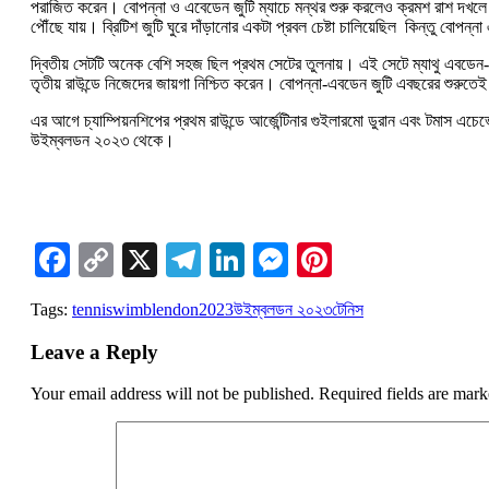
পরাজিত করেন। বোপন্না ও এবেডেন জুটি ম্যাচে মন্থর শুরু করলেও ক্রমশ রাশ দখলে নিয়ে 
পৌঁছে যায়। ব্রিটিশ জুটি ঘুরে দাঁড়ানোর একটা প্রবল চেষ্টা চালিয়েছিল কিন্তু বোপন্
দ্বিতীয় সেটটি অনেক বেশি সহজ ছিল প্রথম সেটের তুলনায়। এই সেটে ম্যাথু এবডেন-রো
তৃতীয় রাউন্ডে নিজেদের জায়গা নিশ্চিত করেন। বোপন্না-এবডেন জুটি এবছরের শুরুতে
এর আগে চ্যাম্পিয়নশিপের প্রথম রাউন্ডে আর্জেন্টিনার গুইলারমো ডুরান এবং টমাস এচ
উইম্বলডন ২০২৩ থেকে।
Facebook
Copy
X
Telegram
LinkedIn
Messenger
Pinterest
Link
Tags:
tennis
wimblendon2023
উইম্বলডন ২০২৩
টেনিস
Leave a Reply
Your email address will not be published.
Required fields are mar