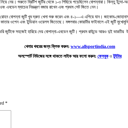
নেয়। শুরুতে ব্রিটিশ জুটির থেকে ১-৩ পিছিয়ে পড়েছিলেন বোপন্নারা। কিন্তু ইন্দো-অস্ট্রেল
না এবং এবডেন ম্যাচের নিয়ন্ত্রণ বজায় রাখেন এবং প্রথম সেট জিতে নেন।
হন বোপন্না জুটি খুব দ্রুত খেলা শুরু করেন এবং ৪-১—এ এগিয়ে যান। জাকোব-জোহানাস জুটি অ
ই কাতার ওপেন এবং ইন্ডিয়ান ওয়েলস জিতেছে। মঙ্গলবার কোয়ার্টার ফাইনালে এই জুটি মুখো
েভেরি জুটিকে সহজেই হারিয়ে দেয় বোপান্না-এবডেন জুটি। প্রথম রাউন্ডে আরও দুই ভারতীয় উ
খেলার খবরের জন্য ক্লিক করুন:
www.allsportindia.com
অলস্পোর্ট নিউজের সঙ্গে থাকতে লাইক আর ফলো করুন:
ফেসবুক
ও
টুইটার
ked
*