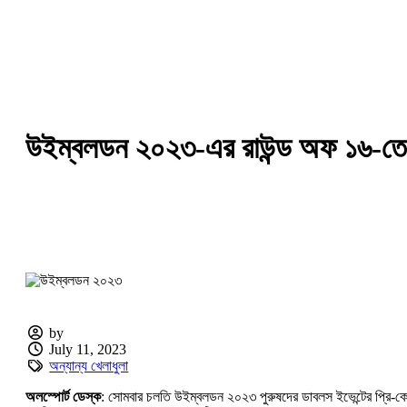
উইম্বলডন ২০২৩-এর রাউন্ড অফ ১৬-তে ইন্
by
July 11, 2023
অন্যান্য খেলাধুলা
অলস্পোর্ট ডেস্ক
: সোমবার চলতি উইম্বলডন ২০২৩ পুরুষদের ডাবলস ইভেন্টের প্রি-কোয়