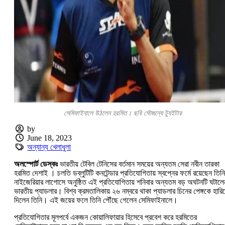
সেমিফাইনালে উঠলেন হরমিত। ছবি সৌজন্যে ট্যুইটার
by
June 18, 2023
অন্যান্য খেলাধুলা
অলস্পোর্ট ডেস্কঃ
ভারতীয় টেবিল টেনিসের বর্তমান সময়ের অন্যতম সেরা নবীন তারকা
হরমিত দেশাই । চলতি ডব্লুটিটি কনটেন্ডার প্রতিযোগিতায় স্বপ্নের ফর্মে রয়েছেন তি
নাইজেরিয়ার লাগোসে অনুষ্ঠিত এই প্রতিযোগিতায় শনিবার অন্যতম বড় অঘটনটি ঘটালে
ভারতীয় প্যাডলার। বিশ্ব ক্রমতালিকায় ২৬ নম্বরে থাকা প্যাডলার চিনের পেঙ্গকে হারিয
দিলেন তিনি। এই জয়ের ফলে তিনি পৌঁছে গেলেন সেমিফাইনালে।
প্রতিযোগিতার মূলপর্বে একজন কোয়ালিফায়ার হিসেবে প্রবেশ করে হরমিতের