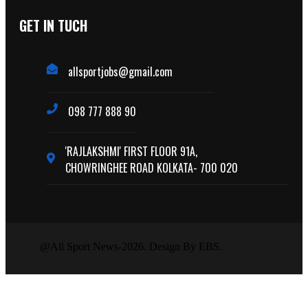
GET IN TUCH
allsportjobs@gmail.com
098 777 888 90
'RAJLAKSHMI' FIRST FLOOR 91A,
CHOWRINGHEE ROAD KOLKATA- 700 020
@All Sport News-2026. Design By EBS.