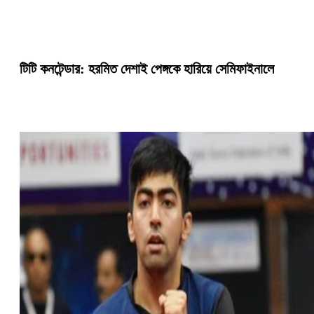
টিটি কনটেন্ডার: হরমিত দেশাই পেঙ্গকে হারিয়ে সেমিফাইনালে