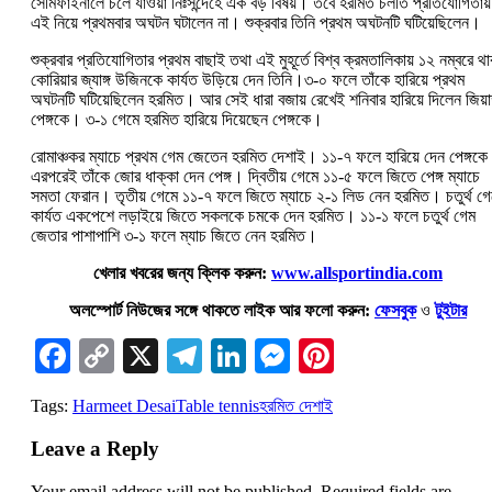
সেমিফাইনালে চলে যাওয়া নিঃসন্দেহে এক বড় বিষয়। তবে হরমিত চলতি প্রতিযোগিতায়
এই নিয়ে প্রথমবার অঘটন ঘটালেন না। শুক্রবার তিনি প্রথম অঘটনটি ঘটিয়েছিলেন।
শুক্রবার প্রতিযোগিতার প্রথম বাছাই তথা এই মুহূর্তে বিশ্ব ক্রমতালিকায় ১২ নম্বরে থা
কোরিয়ার জ্যাঙ্গ উজিনকে কার্যত উড়িয়ে দেন তিনি।৩-০ ফলে তাঁকে হারিয়ে প্রথম
অঘটনটি ঘটিয়েছিলেন হরমিত। আর সেই ধারা বজায় রেখেই শনিবার হারিয়ে দিলেন জিয়াঙ
পেঙ্গকে। ৩-১ গেমে হরমিত হারিয়ে দিয়েছেন পেঙ্গকে।
রোমাঞ্চকর ম্যাচে প্রথম গেম জেতেন হরমিত দেশাই। ১১-৭ ফলে হারিয়ে দেন পেঙ্গক
এরপরেই তাঁকে জোর ধাক্কা দেন পেঙ্গ। দ্বিতীয় গেমে ১১-৫ ফলে জিতে পেঙ্গ ম্যাচে
সমতা ফেরান। তৃতীয় গেমে ১১-৭ ফলে জিতে ম্যাচে ২-১ লিড নেন হরমিত। চতুর্থ গে
কার্যত একপেশে লড়াইয়ে জিতে সকলকে চমকে দেন হরমিত। ১১-১ ফলে চতুর্থ গেম
জেতার পাশাপাশি ৩-১ ফলে ম্যাচ জিতে নেন হরমিত।
খেলার খবরের জন্য ক্লিক করুন:
www.allsportindia.com
অলস্পোর্ট নিউজের সঙ্গে থাকতে লাইক আর ফলো করুন:
ফেসবুক
ও
টুইটার
Facebook
Copy
X
Telegram
LinkedIn
Messenger
Pinterest
Link
Tags:
Harmeet Desai
Table tennis
হরমিত দেশাই
Leave a Reply
Your email address will not be published.
Required fields are