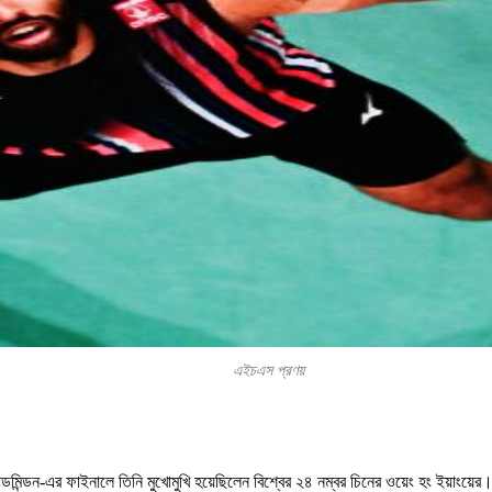
এইচএস প্রণয়
্যাডমিন্ডন-এর ফাইনালে তিনি মুখোমুখি হয়েছিলেন বিশ্বের ২৪ নম্বর চিনের ওয়েং হং ইয়া