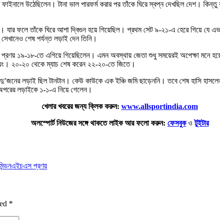
টের ফাইনালে উঠেছিলেন। টানা ভাল পারফর্ম করার পর তাঁকে ঘিরে স্বপ্ন দেখছিল দেশ। কিন্তু
ি। যার ফলে তাঁকে ঘিরে আশা দ্বিগুন হয়ে গিয়েছিল। প্রথম সেট ৯-২১-এ হেরে গিয়ে যে এভাবে 
ু সেখানেও শেষ পর্যন্ত লড়াই দেন তিনি।
নে প্রণয় ১৯-১৮-তে এগিয়ে গিয়েছিলেন। এমন অবস্থায় জেতা শুধু সময়েরই অপেক্ষা মনে হয়
 ওয়েং। ২০-২০ থেকে ম্যাচ শেষ করেন ২২-২০-তে জিতে।
 দু’জনের লড়াই ছিল টানটান। কেউ কাউকে এক ইঞ্চি জমি ছাড়েননি। তবে শেষ হাসি হাসলেন ও
 অপরের লড়াইকে ১-১-এ নিয়ে গেলেন।
খেলার খবরের জন্য ক্লিক করুন:
www.allsportindia.com
অলস্পোর্ট নিউজের সঙ্গে থাকতে লাইক আর ফলো করুন:
ফেসবুক
ও
টুইটার
িন্ডন
এইচএস প্রণয়
ked
*