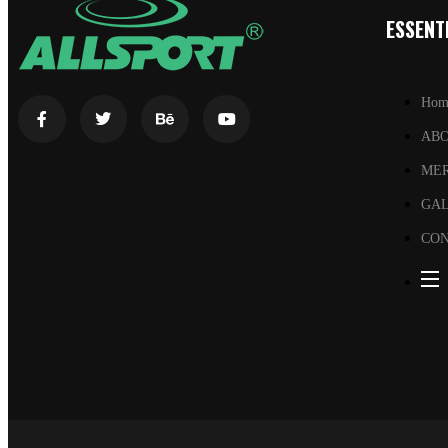
ESSENTI
Hom
AB
ME
GA
CON