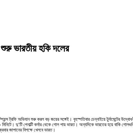
য়ে শুরু ভারতীয় হকি দলের
িয়ন্স ট্রফি অভিযান শুরু করল বড় জয়ের সঙ্গেই। বৃহস্পতিবার চেন্নাইয়ে টুর্নামেন্টের উদ
নিটে। দু’টি পেনাল্টি কর্নার থেকে গোল পায় ভারত। অন্যদিকে ভারতের হয়ে বাকি গোলগুল
্রবার জাপানের বিপক্ষে খেলবে ভারত।