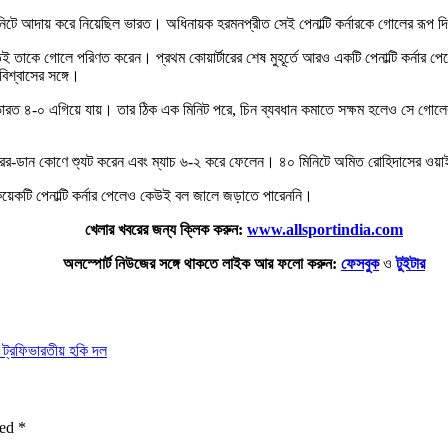
র পাঁচ মিনিটে আদায় করে নিয়েছিল ভারত। অধিনায়ক হরমনপ্রীত সেই পেনাল্টি কর্নারকে গোলের 
তাকে গোলে পরিণত করেন। প্রথম কোয়ার্টারের শেষ মুহূর্তে আরও একটি পেনাল্টি কর্নার পেয়ে 
বিশ্বাসের সঙ্গে।
েন, ভারত ৪-০ এগিয়ে যায়। তার ঠিক এক মিনিট পরে, চিন ব্যবধান কমাতে সক্ষম হলেও সে গ
পরের-ডান কোণে শ্যুট করেন এবং ম্যাচ ৬-২ করে ফেলেন। ৪০ মিনিটে অমিত রোহিদাসের ওয
ই কয়েকটি পেনাল্টি কর্নার পেলেও কেউই বল জালে জড়াতে পারেননি।
খেলার খবরের জন্য ক্লিক করুন:
www.allsportindia.com
অলস্পোর্ট নিউজের সঙ্গে থাকতে লাইক আর ফলো করুন:
ফেসবুক
ও
টুইটার
স ট্রফি
ভারতীয় হকি দল
ked
*