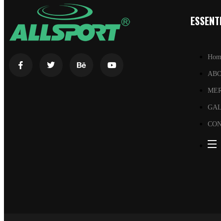
ESSENTI
Hom
AB
ME
GA
CON