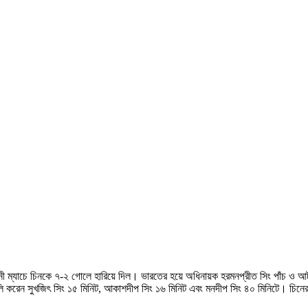
্বোধনী ম্যাচে চিনকে ৭-২ গোলে হারিয়ে দিল। ভারতের হয়ে অধিনায়ক হরমনপ্রীত সিং পাঁচ ও আ
ি করেন সুখজিৎ সিং ১৫ মিনিট, আকাশদীপ সিং ১৬ মিনিট এবং মনদীপ সিং ৪০ মিনিটে। চিনে