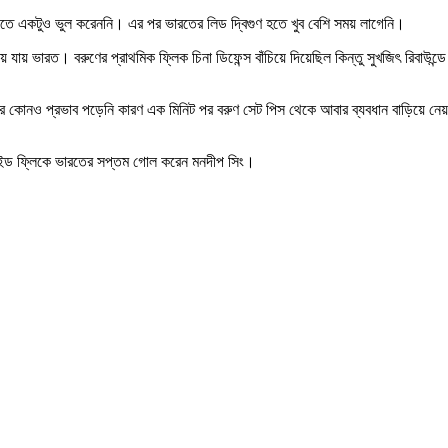
রূপ দিতে একটুও ভুল করেননি। এর পর ভারতের লিড দ্বিগুণ হতে খুব বেশি সময় লাগেনি।
যায় ভারত। বরুণের প্রাথমিক ফ্লিক চিনা ডিফেন্স বাঁচিয়ে দিয়েছিল কিন্তু সুখজিৎ রিবাউন্ডে
োলের কোনও প্রভাব পড়েনি কারণ এক মিনিট পর বরুণ সেট পিস থেকে আবার ব্যবধান বাড়িয়ে নে
়াইড ফ্লিকে ভারতের সপ্তম গোল করেন মনদীপ সিং।