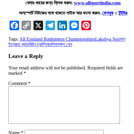
খেলার খবরের জন্য ক্লিক করুন:
www.allsportindia.com
অলস্পোর্ট নিউজের সঙ্গে থাকতে লাইক আর ফলো করুন:
ফেসবুক
ও
টুইটার
Facebook
Copy
X
Telegram
LinkedIn
Messenger
Pinterest
Link
Tags:
All England Badminton Championships
Lakshya Sen
অল
ইংল্যান্ড ব্যাডমিন্টন চ্যাম্পিয়নশিপ
লক্ষ্য সেন
Leave a Reply
Your email address will not be published.
Required fields are
marked
*
Comment
*
Name
*