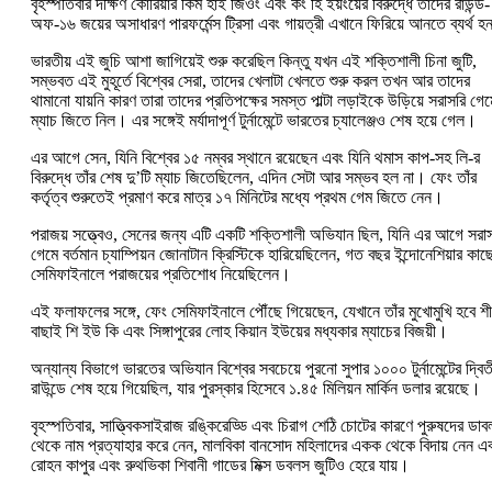
বৃহস্পতিবার দক্ষিণ কোরিয়ার কিম হাই জিওং এবং কং হি ইয়ংয়ের বিরুদ্ধে তাদের রাউন্ড-
অফ-১৬ জয়ের অসাধারণ পারফর্মেন্স ট্রিসা এবং গায়ত্রী এখানে ফিরিয়ে আনতে ব্যর্থ 
ভারতীয় এই জুচি আশা জাগিয়েই শুরু করেছিল কিন্তু যখন এই শক্তিশালী চিনা জুটি,
সম্ভবত এই মুহূর্তে বিশ্বের সেরা, তাদের খেলাটা খেলতে শুরু করল তখন আর তাদের
থামানো যায়নি কারণ তারা তাদের প্রতিপক্ষের সমস্ত পাল্টা লড়াইকে উড়িয়ে সরাসরি গেম
ম্যাচ জিতে নিল। এর সঙ্গেই মর্যাদাপূর্ণ টুর্নামেন্টে ভারতের চ্যালেঞ্জও শেষ হয়ে গেল।
এর আগে সেন, যিনি বিশ্বের ১৫ নম্বর স্থানে রয়েছেন এবং যিনি থমাস কাপ-সহ লি-র
বিরুদ্ধে তাঁর শেষ দু’টি ম্যাচ জিতেছিলেন, এদিন সেটা আর সম্ভব হল না। ফেং তাঁর
কর্তৃত্ব শুরুতেই প্রমাণ করে মাত্র ১৭ মিনিটের মধ্যে প্রথম গেম জিতে নেন।
পরাজয় সত্ত্বেও, সেনের জন্য এটি একটি শক্তিশালী অভিযান ছিল, যিনি এর আগে সরা
গেমে বর্তমান চ্যাম্পিয়ন জোনাটান ক্রিস্টিকে হারিয়েছিলেন, গত বছর ইন্দোনেশিয়ার কাছ
সেমিফাইনালে পরাজয়ের প্রতিশোধ নিয়েছিলেন।
এই ফলাফলের সঙ্গে, ফেং সেমিফাইনালে পৌঁছে গিয়েছেন, যেখানে তাঁর মুখোমুখি হবে শীর
বাছাই শি ইউ কি এবং সিঙ্গাপুরের লোহ কিয়ান ইউয়ের মধ্যকার ম্যাচের বিজয়ী।
অন্যান্য বিভাগে ভারতের অভিযান বিশ্বের সবচেয়ে পুরনো সুপার ১০০০ টুর্নামেন্টের দ্বিত
রাউন্ডে শেষ হয়ে গিয়েছিল, যার পুরস্কার হিসেবে ১.৪৫ মিলিয়ন মার্কিন ডলার রয়েছে।
বৃহস্পতিবার, সাত্ত্বিকসাইরাজ রঙ্কিরেড্ডি এবং চিরাগ শেঠি চোটের কারণে পুরুষদের ডা
থেকে নাম প্রত্যাহার করে নেন, মালবিকা বানসোদ মহিলাদের একক থেকে বিদায় নেন এ
রোহন কাপুর এবং রুথভিকা শিবানী গাডের মিক্স ডবলস জুটিও হেরে যায়।