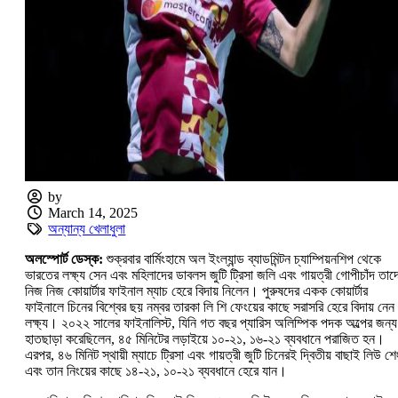
by
March 14, 2025
অন্যান্য খেলাধুলা
অলস্পোর্ট ডেস্ক:
শুক্রবার বার্মিংহামে অল ইংল্যান্ড ব্যাডমিন্টন চ্যাম্পিয়নশিপ থেকে
ভারতের লক্ষ্য সেন এবং মহিলাদের ডাবলস জুটি ট্রিসা জলি এবং গায়ত্রী গোপীচাঁদ তাদ
নিজ নিজ কোয়ার্টার ফাইনাল ম্যাচ হেরে বিদায় নিলেন। পুরুষদের একক কোয়ার্টার
ফাইনালে চিনের বিশ্বের ছয় নম্বর তারকা লি শি ফেংয়ের কাছে সরাসরি হেরে বিদায় নেন
লক্ষ্য। ২০২২ সালের ফাইনালিস্ট, যিনি গত বছর প্যারিস অলিম্পিক পদক অল্পের জন্য
হাতছাড়া করেছিলেন, ৪৫ মিনিটের লড়াইয়ে ১০-২১, ১৬-২১ ব্যবধানে পরাজিত হন।
এরপর, ৪৬ মিনিট স্থায়ী ম্যাচে ট্রিসা এবং গায়ত্রী জুটি চিনেরই দ্বিতীয় বাছাই লিউ শে
এবং তান নিংয়ের কাছে ১৪-২১, ১০-২১ ব্যবধানে হেরে যান।