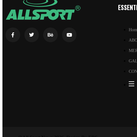
ESSENTI
Hom
AB
ME
GA
CON