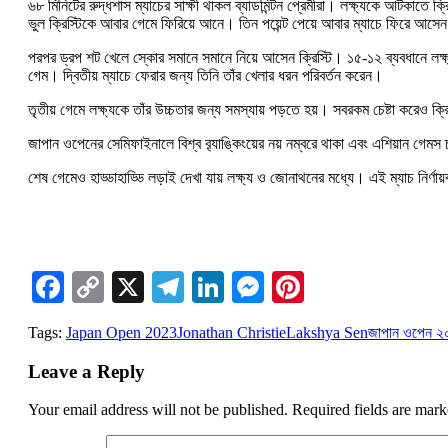
৬৮ মিনিটের রুদ্ধশাস ম্যাচের সাক্ষী থাকল ব্যাডমিন্টন প্রেমীরা। লক্ষ্যকে আটকাতে ক
ভুল ক্রিস্টিকে আবার গেমে ফিরিয়ে আনে। তিন পয়েন্ট পেয়ে আবার ম্যাচে ফিরে আসে
পরপর ড্রপ শট খেলে স্কোর সমানে সমানে নিয়ে আসেন ক্রিস্টি। ১৫-১২ ব্যবধানে লক্ষ্য
গেম। দ্বিতীয় ম্যাচে ফেরার জন্য তিনি তাঁর খেলার ধরন পরিবর্তন করেন।
তৃতীয় গেমে লক্ষ্যকে তাঁর উচ্চতার জন্য সমস্যায় পড়তে হয়। সবরকম চেষ্টা করেও ক্
জাপান ওপেনের সেমিফাইনালে বিশ্ব ব়্যাঙ্কিংয়ের নয় নম্বরে থাকা এবং এশিয়ান গেমস 
শেষ গেমেও হাড্ডাহাড্ডি লড়াই দেখা যায় লক্ষ্য ও জোনাথনের মধ্যে। এই ম্যাচ নির্ণ
Facebook
Copy
X
Telegram
LinkedIn
Messenger
Pinterest
Link
Tags:
Japan Open 2023
Jonathan Christie
Lakshya Sen
জাপান ওপেন ২
Leave a Reply
Your email address will not be published.
Required fields are mar