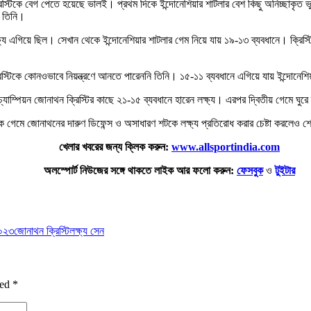
্রিস্টিকে বেগ পেতে হয়েছে ভালই। প্রথম দিকে ইন্দোনেশিয়ার শাটলার বেশ কিছু অনিচ্ছাকৃত ভু
ন তিনি।
 এগিয়ে ছিল। সেখান থেকে ইন্দোনেশিয়ার শাটলার গেম নিয়ে যায় ১৯-১৩ ব্যবধানে। ক্রিস্টি
রিস্টিকে কোনওভাবে নিয়ন্ত্রণে আনতে পারেননি তিনি। ১৫-১১ ব্যবধানে এগিয়ে যায় ইন্দোনেশি
চ্যাম্পিয়ন জোনাথন ক্রিস্টির কাছে ২১-১৫ ব্যবধানে হারেন লক্ষ্য। এরপর দ্বিতীয় গেমে ঘুর
ায়ক গেমে জোনাথনের দারুণ ডিফেন্স ও অসাধারণ শটকে লক্ষ্য প্রতিরোধ করার চেষ্টা করলেও শে
খেলার খবরের জন্য ক্লিক করুন:
www.allsportindia.com
অলস্পোর্ট নিউজের সঙ্গে থাকতে লাইক আর ফলো করুন:
ফেসবুক
ও
টুইটার
০২৩
জোনাথন ক্রিস্টি
লক্ষ্য সেন
ked
*