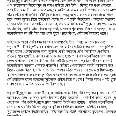
প্রথম গ্র্যান্ড স্ল্যাম জেতার আগে নাদালের ট্রফি ছিল তিনটি। সে বছরই ফরাসি ওপেন
এবং উইম্বলডন জিতে ব্যবধান আরও বাড়িয়ে নেন তিনি। কিন্তু গত দশক দেখেছে
জকোভিচের দাপট। নাদালের একচ্ছত্র্য আধিপত্য থাকায় ফরাসি ওপেনে সে ভাবে আগ
দাঁত ফোটাতে পারেননি। দু’টি ট্রফি ছিল। কিন্তু বয়স হয়ে যাওয়া ফেডেরারের খারাপ
ছন্দে থাকার সুযোগ নিয়ে হার্ডকোর্টে একের পর এক ট্রফি জিতেছেন। অবশেষে টপকেই
গেলেন দু’জনকে। জকোভিচের বয়স যা, তাতে আরও কয়েকটি গ্র্যান্ড স্ল্যাম পেলে অবা
হওয়ার কিছু নেই। তার থেকেও বড় কথা, এখনকার পুরুষদের টেনিসে যা অবস্থা, তাতে
জকোভিচকে আগামী দিনে আর কেউ ছুঁতে পারবে কি না, সেই তর্ক চলতেই পারে।
ফাইনালের আগে একটা সম্ভাবনা সব জায়গাতেই ছিল। ম্যাচ অন্তত চার সেটে
গড়াচ্ছেই। টানা দ্বিতীয় বার ফরাসি ওপেনের ফাইনালে উঠেছিলেন রুড। সাম্প্রতিক
সময়ে তরুণ খেলোয়াড়দের মধ্যে সুরকির কোর্টে সবচেয়ে বেশি ধারাবাহিক দেখাচ্ছিল
তাঁকে। মনে হয়েছিল, গত বার নাদালের কাছে হারলেও এ বার জকোভিচকে সমস্যায়
ফেলতে পারেন। কোথায় কী! সরাসরি সেটে উড়ে গেলেন। প্রথম সেট বাদে কখনওই
জকোভিচকে সমস্যায় ফেলতে পারেননি। সার্বিয়ার খেলোয়াড়কে আদৌ ফাইনালে উঠে
নিজের সেরাটা দিতে হল কি না, তা নিয়ে প্রশ্ন উঠতে পারে। এর থেকে সেমিফাইনালে
কার্লোস আলকারাজের বিরুদ্ধে জিততে বেশি পরিশ্রম করতে হয়েছিল তাঁকে। রুড স্বপ্
দেখিয়েছিলেন তরুণ প্রজন্মের ব্যাটনকে এগিয়ে নিয়ে যাওয়ার। কিন্তু আরও একটি গ্র্যান্
স্ল্যাম বোঝাল, অভিজ্ঞতার কোনও বিকল্প নেই।
শুধু ২৩টি গ্র্যান্ড স্ল্যাম জেতাই নয়, জকোভিচ আরও কিছু নজির গড়লেন। সবচেয়ে বেশ
বয়সে (৩৬ বছর ২০ দিন) রোলাঁ গারোজের ট্রফি জিতলেন। পাশাপাশি তিনিই প্রথম পুর
খেলোয়াড়, যাঁর প্রতিটি গ্র্যান্ড স্ল্যাম অন্তত তিনটি করে রয়েছে। রবিবার জকোভিচের
খেলা দেখতে হাজির ছিলেন ফ্রান্সের ফুটবলার কিলিয়ান এমবাপে, অলিভিয়ের জিহু,
সুইডেনের জ্লাটান ইব্রাহিমোভিচ, অভিনেতা হিউ গ্রান্ট, আমেরিকার ফুটবলের খেলোয়াড়