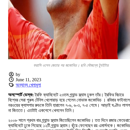
ফরাসি ওপেন জেতার পর জকোভিচ। ছবি সৌজন্যে ট্যুইটার
by
June 11, 2023
অন্যান্য খেলাধুলা
অলস্পোর্ট ডেস্ক:
ট্রফি ক্যাবিনেটে ২৩তম গ্র্যান্ড স্ল্যাম ঢুকল তাঁর। ট্রফির বিচারে
বিশ্বের সেরা পুরুষ টেনিস খেলোয়াড় হয়ে গেলেন নোভাক জকোভিচ । রবিবার ফাইনালে
নরওয়ের ক্যাসপার রুডকে তিনি হারালেন ৭-৬, ৬-৩, ৭-৫ গেমে। আড়াই ঘণ্টাও লাগল
না জিততে। এতটাই একপেশে খেললেন তিনি।
২০০৮ সালে প্রথম বার গ্র্যান্ড স্ল্যাম জিতেছিলেন জকোভিচ। তত দিনে রজার ফেডেরার
ক্যাবিনেটে ঢুকে গিয়েছে ১২টি গ্র্যান্ড স্ল্যাম। ছুঁয়ে ফেলেছেন রয় এমার্সনকে। জকোভি