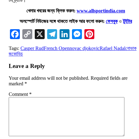
টম ব্র্যাডি।
খেলার খবরের জন্য ক্লিক করুন:
www.allsportindia.com
অলস্পোর্ট নিউজের সঙ্গে থাকতে লাইক আর ফলো করুন:
ফেসবুক
ও
টুইটার
Facebook
Copy
X
Telegram
LinkedIn
Messenger
Pinterest
Link
Tags:
Casper Rud
French Open
novac djokovic
Rafael Nadal
নোভাক
জকোভিচ
Leave a Reply
Your email address will not be published.
Required fields are
marked
*
Comment
*