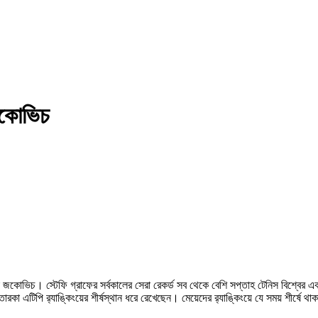
 জকোভিচ
াক জকোভিচ। স্টেফি গ্রাফের সর্বকালের সেরা রেকর্ড সব থেকে বেশি সপ্তাহ টেনিস বিশ্বে
রকা এটিপি র‍্যাঙ্কিংয়ের শীর্ষস্থান ধরে রেখেছেন। মেয়েদের র‍্যাঙ্কিংয়ে যে সময় শীর্ষে