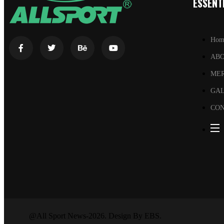
ESSENTI
Hom
AB
ME
GA
CON
@All Sport News-2026. Design By EBS.