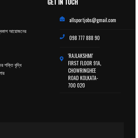
GET IN TUCH
allsportjobs@gmail.com
্বকাপ আয়োজনের
098 777 888 90
'RAJLAKSHMI'
FIRST FLOOR 91A,
র শক্তি বৃদ্ধি
CHOWRINGHEE
পার
ROAD KOLKATA-
700 020