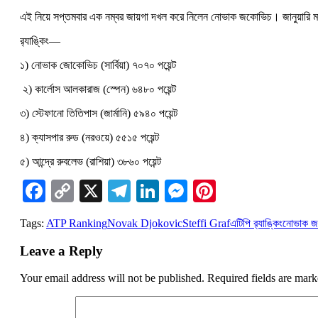
এই নিয়ে সপ্তমবার এক নম্বর জায়গা দখল করে নিলেন নোভাক জকোভিচ। জানুয়ারি মাসের 
র‍্যাঙ্কিং—
১) নোভাক জোকোভিচ (সার্বিয়া) ৭০৭০ পয়েন্ট
২) কার্লোস আলকারাজ (স্পেন) ৬৪৮০ পয়েন্ট
৩) স্টেফানো তিতিপাস (জার্মানি) ৫৯৪০ পয়েন্ট
৪) ক্যাসপার রুড (নরওয়ে) ৫৫১৫ পয়েন্ট
৫) আন্দ্রে রুবলেভ (রাশিয়া) ৩৮৬০ পয়েন্ট
Facebook
Copy
X
Telegram
LinkedIn
Messenger
Pinterest
Link
Tags:
ATP Ranking
Novak Djokovic
Steffi Graf
এটিপি র‍্যাঙ্কিং
নোভাক 
Leave a Reply
Your email address will not be published.
Required fields are mar