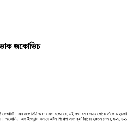
োভাক জকোভিচ
রিট। এর সঙ্গে তিনি অবশ্য এও বলেন যে, এই কথা বলার জন্য লোকে তাঁকে অহঙ্কারি বলতে প
ছলেন। জকোভিচ, অল ইংল্যান্ড ক্লাবে অষ্টম শিরোপা এবং ক্যারিয়ারের ২৪তম মেজর, ৪-৬, 