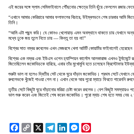
এই জয়ের সঙ্গে স্লাম সেমিফাইনালে পৌঁছনোর ক্ষেত্রে তিনি ছুঁয়ে ফেললেন রজার
“এখানে আমার কেরিয়ারে আমার ফলাফলের বিচারে, উইম্বলডনে শেষ চারবার আমি জিতেছি,
তিনি।
“আমি এটা পছন্দ করি। যে কোনও খেলোয়াড় এমন অবস্থানে থাকতে চায় যেখানে অন্য 
মধ্যে ঢুকে জয় তুলে নিতে চায় — কিন্তু তা হয় না!”
বিশ্বের সাত নম্বর রুবেলেভ এখন মেজরসে খেলা আটটি কোয়ার্টার ফাইনালেই হেরেছে
বিশ্বের এক নম্বর এবং ইউএস ওপেন চ্যাম্পিয়ন কার্লোস আলকারাজ এখনও টুর্নামেন্টে র
জিতেছিলেন জকোভিচকে হারিয়ে, এবার তাঁর মুখোমুখি হতে চলেছেন ক্রিস্টোফার ইউব্
শুরুটা ভাল না হলেও দ্বিতীয় সেট থেকে ঘুরে দাঁড়ান জকোভিচ। প্রথম সেটে যেখানে 
রুবলেভকে খুঁজেই পাওয়া গেল না। এখান থেকে আর পুরো ম্যাচে ফিরতে পারেননি রু
তৃতীয় সেটে কিছুটা ঘুরে দাঁড়ানোর মরিয়া চেষ্টা করেন রবলেভ। বেশ কিছুটা সমস্
ভাল শুরু করেন এবং জিতেই শেষ করেন জকোভিচ। পুরো ম্যাচ শেষ হতে সময় নেয় ২ 
Facebook
Copy
X
Telegram
LinkedIn
Messenger
Pinterest