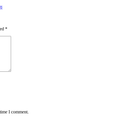
িচ
ked
*
 time I comment.