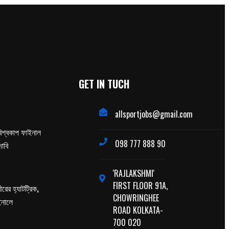
GET IN TUCH
allsportjobs@gmail.com
িশ্বকাপ ফাইনাল
098 777 888 90
াবি
'RAJLAKSHMI'
FIRST FLOOR 91A,
ের হ্যাটট্রিক,
CHOWRINGHEE
াইনালে
ROAD KOLKATA-
700 020