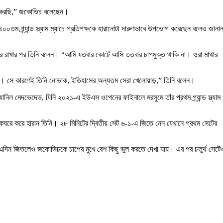
নে করছি,” জকোভিচ বলেছেন।
ম গ্র্যান্ড স্ল্যাম ম্যাচে প্রতিপক্ষকে হারানোটা দারুণভাবে উপভোগ করেছেন বলেও জানা
রে রাখার পর তিনি বলেন। “আমি যতবার কোর্টে আসি ততবার চাপমুক্ত থাকি না। ওরা মাথার
ছে। সে কারণেই তিনি নোভাক, ইতিহাসের অন্যতম সেরা খেলোয়াড়,” তিনি বলেন।
যানিল মেদভেদেভ, যিনি ২০২১-এ ইউএস ওপেনের ফাইনালে মরসুমে তাঁর প্রথম গ্র্যান্ড স্ল্যাম
একঘরে করে হারান তিনি। ২৮ মিনিটের দ্বিতীয় সেট ৬-১-এ জিতে নেন যেখানে প্রথম সেটের
 এদিন জিতলেও জকোভিচকে চাপের মুখে বেশ কিছু ভুল করতে দেখা যায়। এর পর চতুর্থ সেটে