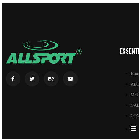
ESSENTI
Hom
AB
ME
GA
CON