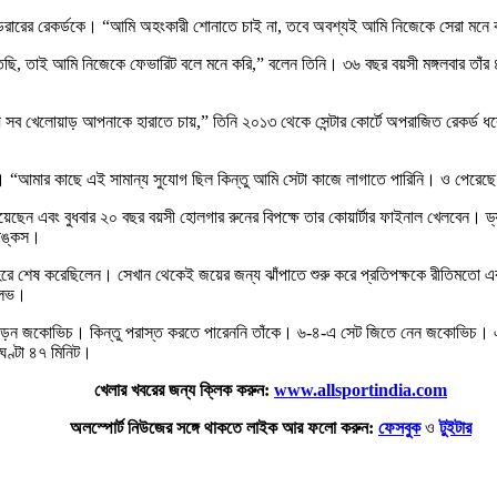
 ফেডেরারের রেকর্ডকে। “আমি অহংকারী শোনাতে চাই না, তবে অবশ্যই আমি নিজেকে সেরা ম
 তাই আমি নিজেকে ফেভারিট বলে মনে করি,” বলেন তিনি। ৩৬ বছর বয়সী মঙ্গলবার তাঁর ৪০০ত
সব খেলোয়াড় আপনাকে হারাতে চায়,” তিনি ২০১৩ থেকে সেন্টার কোর্টে অপরাজিত রেকর্ড ধ
ন। “আমার কাছে এই সামান্য সুযোগ ছিল কিন্তু আমি সেটা কাজে লাগাতে পারিনি। ও পেরে
য়েছেন এবং বুধবার ২০ বছর বয়সী হোলগার রুনের বিপক্ষে তার কোয়ার্টার ফাইনাল খেলবেন। ড্
যাঙ্কস।
হেরে শেষ করেছিলে‌ন। সেখান থেকেই জয়ের জন্য ঝাঁপাতে শুরু করে প্রতিপক্ষকে রীতিমতো 
বলেভ।
যায়ও পড়েন জকোভিচ। কিন্তু পরাস্ত করতে পারেননি তাঁকে। ৬-৪-এ সেট জিতে নেন জকোভিচ।
ঘণ্টা ৪৭ মিনিট।
খেলার খবরের জন্য ক্লিক করুন:
www.allsportindia.com
অলস্পোর্ট নিউজের সঙ্গে থাকতে লাইক আর ফলো করুন:
ফেসবুক
ও
টুইটার