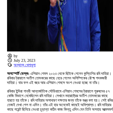
by
July 23, 2023
অন্যান্য খেলাধুলা
অলস্পোর্ট ডেস্ক:
এশিয়ান গেমস ২০২৩ থেকে ছিটকে গেলেন কুস্তিগির রবি দাহিয়া।
রবিবার ট্রায়ালে অতীশ তোদকরের কাছে হেরে গেলেন অলিম্পিকের রৌপ্য় পদকজয়ী
দাহিয়া। যার ফল এই বছর আর এশিয়ান গেমসে অংশ নেওয়া হচ্ছে না তাঁর।
রবিবার ইন্দিরা গান্ধী আন্তর্জাতিক স্টেডিয়ামে এশিয়ান গেমসের ট্রায়ালে পুরুষদের ৫৭
কেজি বিভাগে নেমেছিলেন রবি দাহিয়া। সেখানে মহারাষ্ট্রের অতীশ তোদকরের কাছে
হারতে হয় তাঁকে। রবি দাহিয়ার অসাধারণ দক্ষতার জন্য তাঁকে যন্ত্র বলা হয়। সেই রবির
তেজই দেখা গেল না এদিন। তাঁর এই হার অনেকেই কাছেই অবিশ্বাস্য। রবি দাহিয়ার
কাছে পয়েন্ট ছিনিয়ে নেওয়া চূড়ান্ত কঠিন কাজ কিন্তু এদিন যেন তিনি অসহায় আত্মসমর্