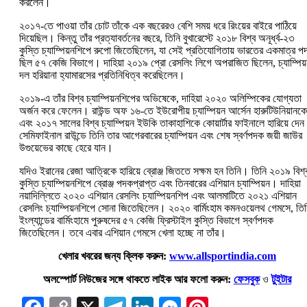
করলেন।
২০১৭-তে পাওয়া তাঁর চোট তাঁকে এক বছরেরও বেশি সময় ধরে রিংয়ের বাইরে পাঠিয়ে
দিয়েছিল। কিন্তু তাঁর প্রত্যাবর্তনের বছরে, তিনি বুখারেস্টে ২০১৮ বিশ্ব অনূর্ধ্ব-২৩
কুস্তি চ্যাম্পিয়নশিপে রুপো জিতেছিলেন, যা সেই প্রতিযোগিতায় ভারতের একমাত্র প
ছিল ৫৭ কেজি বিভাগে। দাহিয়া ২০১৯ প্রো রেসলিং লিগে অপরাজিত ছিলেন, চ্যাম্পি
দল হরিয়ানা হ্যামারসের প্রতিনিধিত্ব করেছিলেন।
২০১৯-এ তাঁর বিশ্ব চ্যাম্পিয়নশিপের অভিষেকে, দাহিয়া ২০২০ অলিম্পিকের যোগ্যতা
অর্জন করে ফেলেন। রাউন্ড অফ ১৬-তে ইউরোপীয় চ্যাম্পিয়ন আর্সেন হারুটিউনিয়ানকে
এবং ২০১৭ সালের বিশ্ব চ্যাম্পিয়ন ইউকি তাকাহাশিকে কোয়ার্টার ফাইনালে হারিয়ে দে
সেমিফাইনাল রাউন্ডে তিনি তার আগেরবারের চ্যাম্পিয়ন এবং শেষ স্বর্ণপদক জয়ী জাউর
উগুয়েভের কাছে হেরে যান।
যদিও ইরানের রেজা আত্রিকে হারিয়ে ব্রোঞ্জ জিততে সক্ষম হন তিনি। তিনি ২০১৯ বিশ্
কুস্তি চ্যাম্পিয়নশিপে ব্রোঞ্জ পদকপ্রাপ্ত এবং তিনবারের এশিয়ান চ্যাম্পিয়ন। দাহিয়া
নয়াদিল্লিতে ২০২০ এশিয়ান রেসলিং চ্যাম্পিয়নশিপ এবং আলমাটিতে ২০২১ এশিয়ান
রেসলিং চ্যাম্পিয়নশিপে সোনা জিতেছিলেন। ২০২০ বার্মিংহাম কমনওয়েলথ গেমসে, তি
ইংল্যান্ডের বার্মিংহামে পুরুষদের ৫৭ কেজি ফ্রিস্টাইল কুস্তি বিভাগে স্বর্ণপদক
জিতেছিলেন। তবে এবার এশিয়ান গেমসে খেলা হচ্ছে না তাঁর।
খেলার খবরের জন্য ক্লিক করুন:
www.allsportindia.com
অলস্পোর্ট নিউজের সঙ্গে থাকতে লাইক আর ফলো করুন:
ফেসবুক
ও
টুইটার