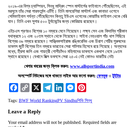
২০১৯-এর বিশ্ব চ্যাম্পিয়ন, সিন্ধু মাদ্রিদ স্পেন মাস্টার্সের ফাইনালে পৌঁছেছিলেন, এই
মরসুমে তাঁর সেরা পারফর্মেন্স এটিই। তিনি মালয়েশিয়া মাস্টার্স এবং কানাডা ওপেনে
সেমিফাইনাল পর্যন্ত পৌঁছেছিলেন কিন্তু ইউএস ওপেনের কোয়ার্টার ফাইনাল থেকে বেরি
যান। তিনি এখন সুপার ৫০০ টুর্নামেন্টের জন্য কোরিয়ায় রয়েছেন।
এইচএস প্রণয়ও বিশ্বের ১০ নম্বরে মেনে গিয়েছেন। লক্ষ্য সেন এবং কিদাম্বি শ্রীকান
যথাক্রমে ১২ এবং ২০তম স্থানে থেকে গিয়েছেন। সাইনা নেহওয়াল পাঁচ ধাপ পিছিয়ে
বিশ্বের ৩৬ নম্বরে রয়েছেন। সাত্ত্বিকসাইরাজ রঙ্কিরেড্ডি এবং চিরাগ শেট্টির পুরুষদের
ডাবলস জুটি বিশ্বের তিন নম্বরে ভারতের সেরা শাটলার হিসেবে রয়ে গিয়েছে। অন্যদের
মধ্যে, ট্রিসা জলি এবং গায়ত্রী গোপীচাঁদও মহিলাদের ডাবলসে একধাপ নেমে ১৯তম
স্থানে রয়েছেন। যেখানে মিক্স ডবলসে সেরা ২৫-এ নেই কোনও ভারতীয় নেই৷
খেলার খবরের জন্য ক্লিক করুন:
www.allsportindia.com
অলস্পোর্ট নিউজের সঙ্গে থাকতে লাইক আর ফলো করুন:
ফেসবুক
ও
টুইটার
Facebook
Copy
X
Telegram
LinkedIn
Messenger
Pinterest
Link
Tags:
BWF World Ranking
PV Sindhu
পিভি সিন্ধু
Leave a Reply
Your email address will not be published.
Required fields are