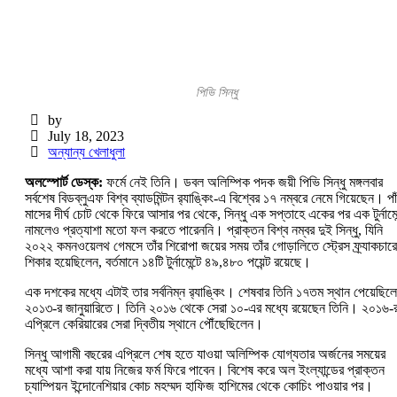
পিভি সিন্ধু
by
July 18, 2023
অন্যান্য খেলাধুলা
অলস্পোর্ট ডেস্ক:
ফর্মে নেই তিনি। ডবল অলিম্পিক পদক জয়ী পিভি সিন্ধু মঙ্গলবার
সর্বশেষ বিডব্লুএফ বিশ্ব ব্যাডমিন্টন র‍্যাঙ্কিং-এ বিশ্বের ১৭ নম্বরে নেমে গিয়েছেন। পা
মাসের দীর্ঘ চোট থেকে ফিরে আসার পর থেকে, সিন্ধু এক সপ্তাহে একের পর এক টুর্নামেন
নামলেও প্রত্যাশা মতো ফল করতে পারেননি। প্রাক্তন বিশ্ব নম্বর দুই সিন্ধু, যিনি
২০২২ কমনওয়েলথ গেমসে তাঁর শিরোপা জয়ের সময় তাঁর গোড়ালিতে স্ট্রেস ফ্র্যাকচার
শিকার হয়েছিলেন, বর্তমানে ১৪টি টুর্নামেন্টে ৪৯,৪৮০ পয়েন্ট রয়েছে।
এক দশকের মধ্যে এটাই তার সর্বনিম্ন র‍্যাঙ্কিং। শেষবার তিনি ১৭তম স্থান পেয়েছিল
২০১৩-র জানুয়ারিতে। তিনি ২০১৬ থেকে সেরা ১০-এর মধ্যে রয়েছেন তিনি। ২০১৬-
এপ্রিলে কেরিয়ারের সেরা দ্বিতীয় স্থানে পৌঁছেছিলেন।
সিন্ধু আগামী বছরের এপ্রিলে শেষ হতে যাওয়া অলিম্পিক যোগ্যতার অর্জনের সময়ের
মধ্যে আশা করা যায় নিজের ফর্ম ফিরে পাবেন। বিশেষ করে অল ইংল্যান্ডের প্রাক্তন
চ্যাম্পিয়ন ইন্দোনেশিয়ার কোচ মহম্মদ হাফিজ হাশিমের থেকে কোচিং পাওয়ার পর।