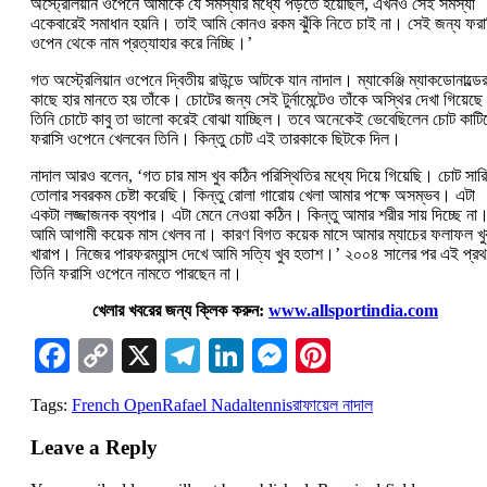
অস্ট্রেলিয়ান ওপেনে আমাকে যে সমস্যার মধ্যে পড়তে হয়েছিল, এখনও সেই সমস্যা
একেবারেই সমাধান হয়নি। তাই আমি কোনও রকম ঝুঁকি নিতে চাই না। সেই জন্য ফরা
ওপেন থেকে নাম প্রত্যাহার করে নিচ্ছি।’
গত অস্ট্রেলিয়ান ওপেনে দ্বিতীয় রাউন্ডে আটকে যান নাদাল। ম্যাকেঞ্জি ম্যাকডোনাল্ডে
কাছে হার মানতে হয় তাঁকে। চোটের জন্য সেই টুর্নামেন্টেও তাঁকে অস্থির দেখা গিয়েছ
তিনি চোটে কাবু তা ভালো করেই বোঝা যাচ্ছিল। তবে অনেকেই ভেবেছিলেন চোট কাটিয
ফরাসি ওপেনে খেলবেন তিনি। কিন্তু চোট এই তারকাকে ছিটকে দিল।
নাদাল আরও বলেন, ‘গত চার মাস খুব কঠিন পরিস্থিতির মধ্যে দিয়ে গিয়েছি। চোট সারি
তোলার সবরকম চেষ্টা করেছি। কিন্তু রোলা গারোয় খেলা আমার পক্ষে অসম্ভব। এটা
একটা লজ্জাজনক ব্যপার। এটা মেনে নেওয়া কঠিন। কিন্তু আমার শরীর সায় দিচ্ছে না
আমি আগামী কয়েক মাস খেলব না। কারণ বিগত কয়েক মাসে আমার ম্যাচের ফলাফল খু
খারাপ। নিজের পারফরম্যান্স দেখে আমি সত্যি খুব হতাশ।’ ২০০৪ সালের পর এই প্র
তিনি ফরাসি ওপেনে নামতে পারছেন না।
খেলার খবরের জন্য ক্লিক করুন:
www.allsportindia.com
Facebook
Copy
X
Telegram
LinkedIn
Messenger
Pinterest
Link
Tags:
French Open
Rafael Nadal
tennis
রাফায়েল নাদাল
Leave a Reply