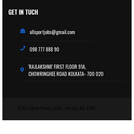
GET IN TUCH
allsportjobs@gmail.com
098 777 888 90
'RAJLAKSHMI' FIRST FLOOR 91A,
CHOWRINGHEE ROAD KOLKATA- 700 020
@All Sport News-2026. Design By EBS.