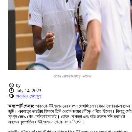
রোহন বোপন্না-ম্যাথু এবডেন
by
July 14, 2023
অন্যান্য খেলাধুলা
অলস্পোর্ট ডেস্ক:
ভারতকে উইম্বলডনের স্বপ্ন দেখাচ্ছিলেন রোহন বোপন্না-এবডেন
জুটি। একমাত্র ভারতীয় হিসাবে তিনি খেতাব জয়ের দৌঁড়ে এগিয়ে ছিলেন। কিন্তু সেই
স্বপ্ন ভেঙে গেল সেমিফাইনালেই। রোহন বোপন্না এবং তাঁর ডবলস সঙ্গি ম্যাথেউ
এবডেন বৃহস্পতিবার উইম্বলডন থেকে বিদায় নিলেন।
ভারতীয় শাটলার তাঁর অস্ট্রেলিয়ার সঙ্গিকে নিয়ে উইন্বলডনের ডবলসে পা রেখেছিলেন।