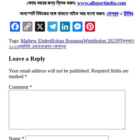
খেলার খবরের জন্য ক্লিক করুন:
www.allsportindia.com
অলস্পোর্ট নিউজের সঙ্গে থাকতে লাইক আর ফলো করুন:
ফেসবুক
ও
টুইটার
Facebook
Copy
X
Telegram
LinkedIn
Messenger
Pinterest
Link
Tags:
Mathew Ebden
Rohan Bopanna
Wimbledon 2023
উইম্বলডন
২০২৩
ম্যাথিউ এবডেন
রোহন বোপান্না
Leave a Reply
Your email address will not be published.
Required fields are
marked
*
Comment
*
Name
*