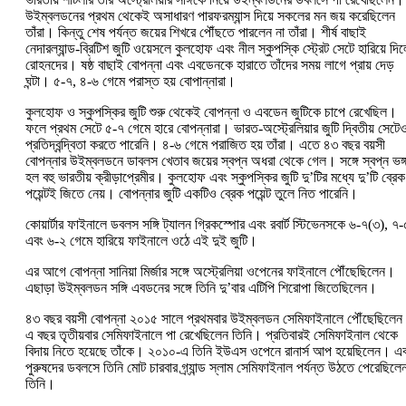
উইম্বলডনের প্রথম থেকেই অসাধারণ পারফরম্যান্স দিয়ে সকলের মন জয় করেছিলেন
তাঁরা। কিন্তু শেষ পর্যন্ত জয়ের শিখরে পৌঁছতে পারলেন না তাঁরা। শীর্ষ বাছাই
নেদারল্যান্ড-ব্রিটিশ জুটি ওয়েসলে কুলহোফ এবং নীল স্কুপস্কি স্ট্রেট সেটে হারিয়ে দি
রোহনদের। ষষ্ঠ বাছাই বোপন্না এবং এবডেনকে হারাতে তাঁদের সময় লাগে প্রায় দেড়
ঘন্টা। ৫-৭, ৪-৬ গেমে পরাস্ত হয় বোপান্নারা।
কুলহোফ ও স্কুপস্কির জুটি শুরু থেকেই বোপন্না ও এবডেন জুটিকে চাপে রেখেছিল।
ফলে প্রথম সেটে ৫-৭ গেমে হারে বোপন্নারা। ভারত-অস্ট্রেলিয়ার জুটি দ্বিতীয় সেটে
প্রতিদ্বন্দ্বিতা করতে পারেনি। ৪-৬ গেমে পরাজিত হয় তাঁরা। এতে ৪৩ বছর বয়সী
বোপন্নার উইম্বলডনে ডাবলস খেতাব জয়ের স্বপ্ন অধরা থেকে গেল। সঙ্গে স্বপ্ন ভঙ্
হল বহু ভারতীয় ক্রীড়াপ্রেমীর। কুলহোফ এবং স্কুপস্কির জুটি দু’টির মধ্যে দু’টি ব্রেক
পয়েন্টই জিতে নেয়। বোপন্নার জুটি একটিও ব্রেক পয়েন্ট তুলে নিত পারেনি।
কোয়ার্টার ফাইনালে ডবলস সঙ্গি ট্যালন গ্রিকস্পোর এবং রবার্ট স্টিভেনসকে ৬-৭(৩), ৭-
এবং ৬-২ গেমে হারিয়ে ফাইনালে ওঠে এই দুই জুটি।
এর আগে বোপন্না সানিয়া মির্জার সঙ্গে অস্ট্রেলিয়া ওপেনের ফাইনালে পৌঁছেছিলেন।
এছাড়া উইম্বলডন সঙ্গি এবডনের সঙ্গে তিনি দু’বার এটিপি শিরোপা জিতেছিলেন।
৪৩ বছর বয়সী বোপন্না ২০১৫ সালে প্রথমবার উইম্বলডন সেমিফাইনালে পৌঁছেছিলে
এ বছর তৃতীয়বার সেমিফাইনালে পা রেখেছিলেন তিনি। প্রতিবারই সেমিফাইনাল থেকে
বিদায় নিতে হয়েছে তাঁকে। ২০১০-এ তিনি ইউএস ওপেনে রানার্স আপ হয়েছিলেন। এ
পুরুষদের ডবলসে তিনি মোট চারবার গ্র্যান্ড স্লাম সেমিফাইনাল পর্যন্ত উঠতে পেরেছিলে
তিনি।