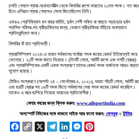
চলতি গেমসে প্যারা-অ্যাথলেটিক্স থেকে খিলারির রুপো ভারতের ২১তম পদক। গত বছ
চিনে এশিয়ান প্যারা গেমসেও সোনা জিতেছিলেন তিনি।
এফ৪৬ শ্রেণিবিন্যাস হল বাহুর ঘাটতি, দুর্বল পেশী শক্তি বা বাহুতে নড়াচড়ার দুর্বল
প্যাসিভ পরিসর-সহ ক্রীড়াবিদদের জন্য, যেখানে ক্রীড়াবিদরা দাঁড়িয়ে অবস্থানে
প্রতিদ্বন্দ্বিতা করে।
খিলারির বাঁ হাত প্রতিবন্ধী।
প্যারালিম্পিকস ২০২৪-এ ভারত সর্বকালের সর্বোচ্চ পদক জয়ের রেকর্ড ইতিমধ্যেই করে
ফেলেছে। ২১টি‌ পদক জাতে নিয়েছে। (তিনটি সোনা, আটটি রুপো এবং দশটি ব্রোঞ্জ)
এবং প্যারালিম্পিকের একটি একক সংস্করণে তাদের রেকর্ড পদক অর্জনকে আরও বাড়া
সুযোগ রয়েছে।
টোকিও সংস্করণে (আগস্ট ২৪ – সেপ্টেম্বর ৫, ২০২১), ভারত পাঁচটি সোনা, আটটি রু
এবং ছয়টি ব্রোঞ্জ সহ ১৯টি পদক জিতে সর্বকালের সেরা পদক জয়ের রেকর্ড করেছিল।
তাকেও এ বছর ছাপিয়ে গিয়েছে ভারতের প্রতিযোগীরা।
খেলার খবরের জন্য ক্লিক করুন:
www.allsportindia.com
অলস্পোর্ট নিউজের সঙ্গে থাকতে লাইক আর ফলো করুন:
ফেসবুক
ও
টুইটার
Facebook
Copy
X
Telegram
LinkedIn
Messenger
Pinterest
Link