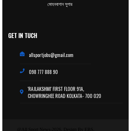
মোহনবাগান সুপার
GET IN TUCH
allsportjobs@gmail.com
098 777 888 90
'RAJLAKSHMI' FIRST FLOOR 91A,
CHOWRINGHEE ROAD KOLKATA- 700 020
@All Sport News-2026. Design By EBS.