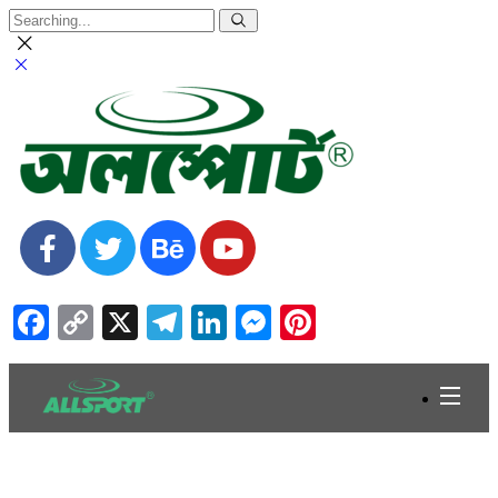
Facebook
Copy
X
Telegram
LinkedIn
Messenger
Pinterest
Link