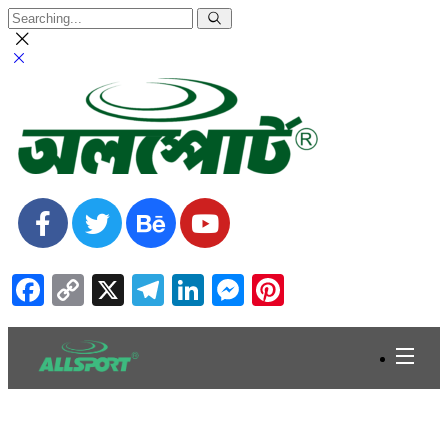
Facebook
Copy
X
Telegram
LinkedIn
Messenger
Pinterest
Link