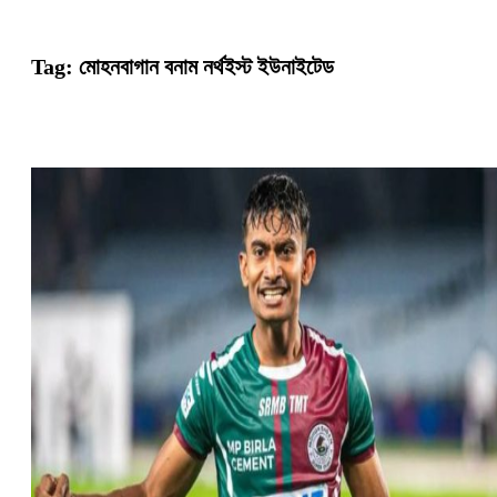
Tag:
মোহনবাগান বনাম নর্থইস্ট ইউনাইটেড