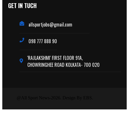
GET IN TUCH
allsportjobs@gmail.com
098 777 888 90
'RAJLAKSHMI' FIRST FLOOR 91A,
CHOWRINGHEE ROAD KOLKATA- 700 020
@All Sport News-2026. Design By EBS.