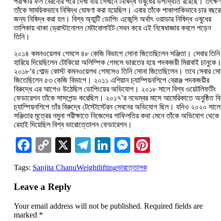
পরীক্ষার ফল বেরনোর পরে দেখা যায় সেখানে নিষিদ্ধ ওষুধের উপস্থিতি রয়েছে। তৎক্ষণ
তাঁকে সাময়িকভাবে নিষিদ্ধ ঘোষণা করা হয়েছিল। এবার তাঁকে পাকাপাকিভাবে চার বছরে
জন্য নিষিদ্ধ করা হল। বিশ্ব অ্যান্টি ডোপিং এজেন্সি অর্থাৎ ওয়াডার নিষিদ্ধ ওষুধের
তালিকায় থাকা ড্রোস্টানোলন মেটাবোলাইট সেবন করে এই নিষেধাজ্ঞার কবলে পড়েন
তিনি।
২০১৪ কমনওয়েলথ গেমসে ৪৮ কেজি বিভাগে সোনা জিতেছিলেন সঞ্জিতা। সেবার তিনি
হারিয়ে দিয়েছিলেন টোকিয়ো অলিম্পিক গেমসে ভারতের হয়ে পদকজয়ী মিরাবাই চানুকে
২০১৮’র গোল্ড কোস্ট কমনওয়েলথ গেমসেও তিনি সোনা জিতেছিলেন। তবে সেবার সো
জিতেছিলেন ৫৩ কেজি বিভাগে। ২০১১ এশিয়ান চ্যাম্পিয়নশিপে ব্রোঞ্জ পদকজয়ীর
বিরুদ্ধে এর আগেও উঠেছিল ডোপিংয়ের অভিযোগ। ২০১৮ সালে বিশ্ব ওয়েটলিফটিং
ফেডারেশন তাঁকে সাসপেন্ড করেছিল। ২০১৭’র নভেম্বর মাসে আমেরিকাতে অনুষ্ঠিত বি
চ্যাম্পিয়নশিপে তাঁর বিরুদ্ধে টেস্টোস্টেরন সেবনের অভিযোগ ছিল। যদিও ২০২০ সালে
সঞ্জিতার মূত্রের নমুনা পরীক্ষাতে নিজেদের গাফিলতির কথা মেনে তাঁকে অভিযোগ থেকে
রেহাই দিয়েছিল বিশ্ব ভারোত্তোলন ফেডারেশন।
Facebook
Copy
X
Telegram
LinkedIn
Messenger
Pinterest
Link
Tags:
Sanjita Chanu
Weightlifting
ভারত্তোলক
Leave a Reply
Your email address will not be published.
Required fields are
marked
*