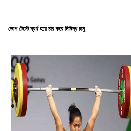
ডোপ টেস্টে ব্যর্থ হয়ে চার বছর নিষিদ্ধ চানু