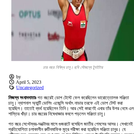
চার বছর নিষিদ্ধ চানু। ছবি সৌজন্যে ট্যুইটার
by
April 5, 2023
Uncategorized
নিজস্ব সংবাদদাতাঃ
গত বছরেই ডোপ টেস্টে ফেল করেছিলেন ভারোত্তোলক সঞ্জিতা
চানু। ন্যাশনাল অ্যান্টি ডোপিং এজেন্সি অর্থাৎ নাডার তরফে এই ডোপ টেস্ট করা
হয়েছিল। তাতেই ব্যর্থ হয়েছিলেন তিনি। আর সেই কারণেই এবার তাঁর উপর নেমে এল
শাস্তির খাঁড়া। চার বছরের নিষেধাজ্ঞার কবলে পড়লেন সঞ্জিতা চানু।
গত বছর সেপ্টেম্বর-অক্টোবর মাসে গুজরাটে বসেছিল জাতীয় গেমসের আসর। সেখানেই
প্রতিযোগিতা চলাকালীন রুটিনমাফিক মূত্র পরীক্ষা করা হয়েছিল সঞ্জিতা চানুর। যে