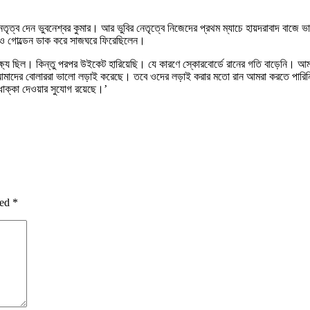
ৃত্ব দেন ভুবনেশ্বর কুমার। আর ভুবির নেতৃত্বে নিজেদের প্রথম ম্যাচে হায়দরাবাদ বাজে ভা
জেও গোল্ডেন ডাক করে সাজঘরে ফিরেছিলেন।
ক্ষ্য ছিল। কিন্তু পরপর উইকেট হারিয়েছি। যে কারণে স্কোরবোর্ডে রানের গতি বাড়েনি। আ
ছে। আমাদের বোলাররা ভালো লড়াই করেছে। তবে ওদের লড়াই করার মতো রান আমরা করতে পা
াক্কা দেওয়ার সুযোগ রয়েছে।’
ked
*