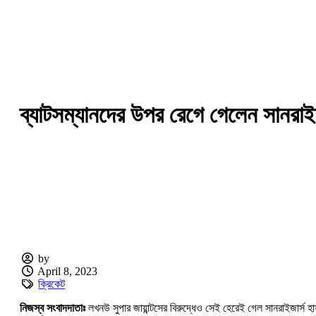
ব্যাটসম্যানদের উপর রেগে গেলেন সানরাইজ
by
April 8, 2023
ক্রিকেট
নিজস্ব সংবাদদাতাঃ
লখনউ সুপার জায়ান্টসের বিরুদ্ধেও সেই হেরেই গেল সানরাইজার্স