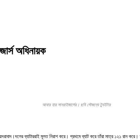
ার্স অধিনায়ক
আবার হার সানরাইজার্সের। ছবি সৌজন্যে ট্যুইটার
 হায়দরাবাদ।দলের ব্যাটাররাই মূলত নিরাশ করে। প্রথমে ব্যাট করে তাঁরা মাত্র ১২১ রান 