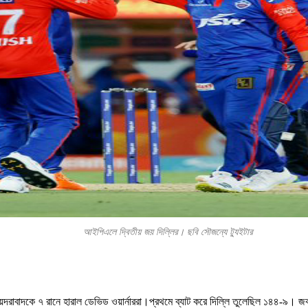
আইপিএলে দ্বিতীয় জয় দিল্লির। ছবি সৌজন্যে ট্যুইটার
ায়দরাবাদকে ৭ রানে হারাল ডেভিড ওয়ার্নাররা।প্রথমে ব্যাট করে দিল্লি তুলেছিল ১৪৪-৯। 