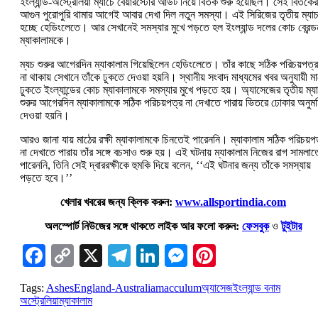
ইংল্যান্ড-অস্ট্রেলিয়া ম্যাচে বেয়ারস্টোর আউট নিয়ে বিতর্ক শুরু হয়েছিল। সেই বিতর্কের
আগুন পুরোপুরি থামার আগেই আবার দেখা দিল নতুন সমস্যা। এই সিরিজের তৃতীয় ম্যা
হচ্ছে হেডিংলেতে। আর সেখানেই সমস্যার মুখে পড়তে হল ইংল্যান্ড দলের কোচ ব্রেন্ড
ম্যাকালামকে।
ম্যচ শুরুর আগেরদিন ম্যাকালাম গিয়েছিলেন হেডিংলেতে। তাঁর কাছে সঠিক পরিচয়পত্র
না থাকায় সেখানে তাঁকে ঢুকতে দেওয়া হয়নি। স্থানীয় সংবাদ মাধ্যমের খবর অনুযায়ী মা
ঢুকতে ইংল্যান্ডের কোচ ম্যাকালামকে সমস্যার মুখে পড়তে হয়। অ্যাসেজের তৃতীয় ম্য
শুরুর আগেরদিন ম্যাকালামকে সঠিক পরিচয়পত্র না দেখাতে পারায় ভিতরে ঢোকার অনুম
দেওয়া হয়নি।
আরও জানা যায় মাঠের রক্ষী ম্যাকালামকে চিনতেই পারেননি। ম্যাকালাম সঠিক পরিচয়প
না দেখাতে পারায় তাঁর সঙ্গে বচসাও শুরু হয়। এই ঘটনায় ম্যাকালাম নিজের রাগ সামলাত
পারেননি, তিনি সেই দ্বাররক্ষীকে হুমকি দিয়ে বলেন, ‘‘এই ঘটনার জন্য তাঁকে সমস্যায়
পড়তে হবে।’’
খেলার খবরের জন্য ক্লিক করুন:
www.allsportindia.com
অলস্পোর্ট নিউজের সঙ্গে থাকতে লাইক আর ফলো করুন:
ফেসবুক
ও
টুইটার
Facebook
Copy
X
Telegram
LinkedIn
Messenger
Pinterest
Link
Tags:
Ashes
England-Australia
macculum
অ্যাসেজ
ইংল্যান্ড বনাম
অস্ট্রেলিয়া
ম্যাকালাম