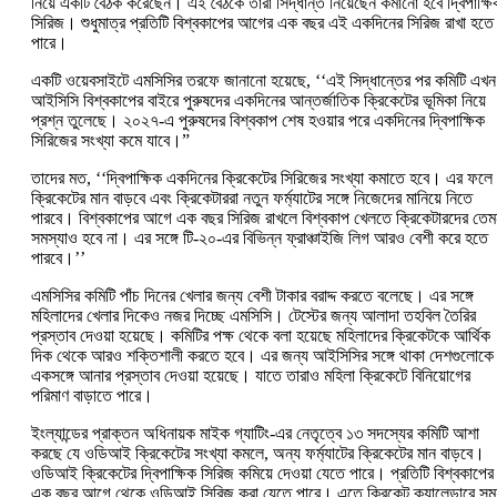
নিয়ে একটি বৈঠক করেছেন। এই বৈঠকে তাঁরা সিদ্ধান্ত নিয়েছেন কমানো হবে দ্বিপাক্ষি
সিরিজ। শুধুমাত্র প্রতিটি বিশ্বকাপের আগের এক বছর এই একদিনের সিরিজ রাখা হতে
পারে।
একটি ওয়েবসাইটে এমসিসির তরফে জানানো হয়েছে, ‘‘এই সিদ্ধান্তের পর কমিটি এখন
আইসিসি বিশ্বকাপের বাইরে পুরুষদের একদিনের আন্তর্জাতিক ক্রিকেটের ভূমিকা নিয়ে
প্রশ্ন তুলেছে। ২০২৭-এ পুরুষদের বিশ্বকাপ শেষ হওয়ার পরে একদিনের দ্বিপাক্ষিক
সিরিজের সংখ্যা কমে যাবে।”
তাদের মত, ‘‘দ্বিপাক্ষিক একদিনের ক্রিকেটের সিরিজের সংখ্যা কমাতে হবে। এর ফলে
ক্রিকেটের মান বাড়বে এবং ক্রিকেটাররা নতুন ফর্ম্যাটের সঙ্গে নিজেদের মানিয়ে নিতে
পারবে। বিশ্বকাপের আগে এক বছর সিরিজ রাখলে বিশ্বকাপ খেলতে ক্রিকেটারদের তে
সমস্যাও হবে না। এর সঙ্গে টি-২০-এর বিভিন্ন ফ্রাঞ্চাইজি লিগ আরও বেশী করে হতে
পারবে।’’
এমসিসির কমিটি পাঁচ দিনের খেলার জন্য বেশী টাকার বরাদ্দ করতে বলেছে। এর সঙ্গে
মহিলাদের খেলার দিকেও নজর দিচ্ছে এমসিসি। টেস্টের জন্য আলাদা তহবিল তৈরির
প্রস্তাব দেওয়া হয়েছে। কমিটির পক্ষ থেকে বলা হয়েছে মহিলাদের ক্রিকেটকে আর্থিক
দিক থেকে আরও শক্তিশালী করতে হবে। এর জন্য আইসিসির সঙ্গে থাকা দেশগুলোকে
একসঙ্গে আনার প্রস্তাব দেওয়া হয়েছে। যাতে তারাও মহিলা ক্রিকেটে বিনিয়োগের
পরিমাণ বাড়াতে পারে।
ইংল্যান্ডের প্রাক্তন অধিনায়ক মাইক গ্যাটিং-এর নেতৃত্বে ১৩ সদস্যের কমিটি আশা
করছে যে ওডিআই ক্রিকেটের সংখ্যা কমলে, অন্য ফর্ম্যাটের ক্রিকেটের মান বাড়বে।
ওডিআই ক্রিকেটের দ্বিপাক্ষিক সিরিজ কমিয়ে দেওয়া যেতে পারে। প্রতিটি বিশ্বকাপের
এক বছর আগে থেকে ওডিআই সিরিজ করা যেতে পারে। এতে ক্রিকেট ক্যালেন্ডারে সম