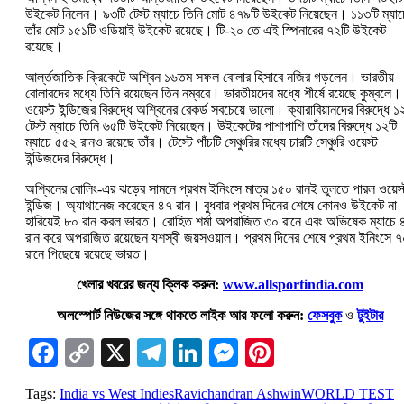
উইকেট নিলেন। ৯৩টি টেস্ট ম্যাচে তিনি মোট ৪৭৯টি উইকেট নিয়েছেন। ১১৩টি ম্যাচ
তাঁর মোট ১৫১টি ওডিয়াই উইকেট রয়েছে। টি-২০ তে এই স্পিনারের ৭২টি উইকেট
রয়েছে।
আর্ল্তজাতিক ক্রিকেটে অশ্বিন ১৬তম সফল বোলার হিসাবে নজির গড়লেন। ভারতীয়
বোলারদের মধ্যে তিনি রয়েছেন তিন নম্বরে। ভারতীয়দের মধ্যে শীর্ষে রয়েছে কুম্বলে।
ওয়েস্ট ইন্ডিজের বিরুদ্ধে অশ্বিনের রেকর্ড সবচেয়ে ভালো। ক্যারাবিয়ানদের বিরুদ্ধে ১
টেস্ট ম্যাচে তিনি ৬৫টি উইকেট নিয়েছেন। উইকেটের পাশাপাশি তাঁদের বিরুদ্ধে ১২টি
ম্যাচে ৫৫২ রানও রয়েছে তাঁর। টেস্টে পাঁচটি সেঞ্চুরির মধ্যে চারটি সেঞ্চুরি ওয়েস্ট
ইন্ডিজদের বিরুদ্ধে।
অশ্বিনের বোলিং-এর ঝড়ের সামনে প্রথম ইনিংসে মাত্র ১৫০ রানই তুলতে পারল ওয়েস্
ইন্ডিজ। অ্যাথানেজ করেছেন ৪৭ রান। বুধবার প্রথম দিনের শেষে কোনও উইকেট না
হারিয়েই ৮০ রান করল ভারত। রোহিত শর্মা অপরাজিত ৩০ রানে এবং অভিষেক ম্যাচে 
রান করে অপরাজিত রয়েছেন যশস্বী জয়সওয়াল। প্রথম দিনের শেষে প্রথম ইনিংসে ৭
রানে পিছেয়ে রয়েছে ভারত।
খেলার খবরের জন্য ক্লিক করুন:
www.allsportindia.com
অলস্পোর্ট নিউজের সঙ্গে থাকতে লাইক আর ফলো করুন:
ফেসবুক
ও
টুইটার
Facebook
Copy
X
Telegram
LinkedIn
Messenger
Pinterest
Link
Tags:
India vs West Indies
Ravichandran Ashwin
WORLD TEST