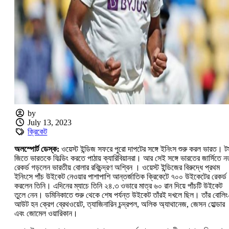
by
July 13, 2023
ক্রিকেট
অলস্পোর্ট ডেস্ক:
ওয়েস্ট ইন্ডিজ সফরে পুরো দাপটের সঙ্গে ইনিংস শুরু করল ভারত। ট
জিতে ভারতকে ফিল্ডিং করতে পাঠায় ক্যারিবিয়ানরা। আর সেই সঙ্গে ভারতের জার্সিতে ন
রেকর্ড গড়লেন ভারতীয় বোলার রবিচন্দ্রণ অশ্বিন । ওয়েস্ট ইন্ডিজের বিরুদ্ধে প্রথম
ইনিংসে পাঁচ উইকেট নেওয়ার পাশাপাশি আন্তর্জাতিক ক্রিকেটে ৭০০ উইকেটের রেকর্ড
করলেন তিনি। এদিনের ম্যাচে তিনি ২৪.৩ ওভারে মাত্র ৬০ রান দিয়ে পাঁচটি উইকেট
তুলে নেন। ডমিনিকাতে শুরু থেকে শেষ পর্যন্ত উইকেট তাঁরই দখলে ছিল। তাঁর বোলি
আউট হন ক্রেগ ব্রেথওয়েট, ত্যাজিনারিন চন্দ্রপল, অলিক অ্যাথানেজ, জেসন হোল্ডার
এবং জোমেল ওয়ারিকান।