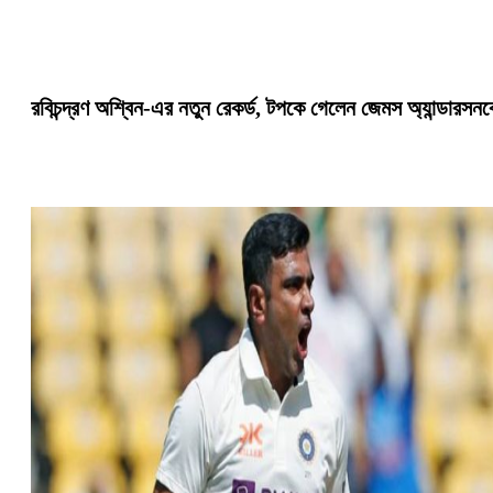
রবিচন্দ্রণ অশ্বিন-এর নতুন রেকর্ড, টপকে গেলেন জেমস অ্যান্ডারসন