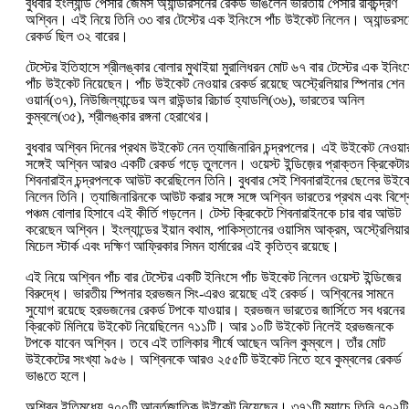
বুধবার ইংল্যান্ড পেসার জেমস অ্যান্ডারসনের রেকর্ড ভাঙলেন ভারতীয় পেসার রবিচন্দ্রণ
অশ্বিন। এই নিয়ে তিনি ৩৩ বার টেস্টের এক ইনিংসে পাঁচ উইকেট নিলেন। অ্যান্ডরস
রেকর্ড ছিল ৩২ বারের।
টেস্টের ইতিহাসে শ্রীলঙ্কার বোলার মুথাইয়া মুরালিধরন মোট ৬৭ বার টেস্টের এক ইনিং
পাঁচ উইকেট নিয়েছেন। পাঁচ উইকেট নেওয়ার রেকর্ড রয়েছে অস্ট্রেলিয়ার স্পিনার শেন
ওয়া‌র্ন(৩৭), নিউজিল্যান্ডের অল রাউন্ডার রিচার্ড হ্যাডলি(৩৬), ভারতের অনিল
কুম্বলে(৩৫), শ্রীলঙ্কার রঙ্গনা হেরাথের।
বুধবার অশ্বিন দিনের প্রথম উইকেট নেন ত্যাজিনারিন চন্দ্রপলের। এই উইকেট নেওয়া
সঙ্গেই অশ্বিন আরও একটি রেকর্ড গড়ে তুললেন। ওয়েস্ট ইন্ডিজ়ের প্রাক্তন ক্রিকেটা
শিবনারাইন চন্দ্রপলকে আউট করেছিলেন তিনি। বুধবার সেই শিবনারাইনের ছেলের উইক
নিলেন তিনি। ত্যাজিনারিনকে আউট করার সঙ্গে সঙ্গে অশ্বিন ভারতের প্রথম এবং বিশ্ব
পঞ্চম বোলার হিসাবে এই কীর্তি গড়লেন। টেস্ট ক্রিকেটে শিবনারাইনকে চার বার আউট
করেছেন অশ্বিন। ইংল্যান্ডের ইয়ান বথাম, পাকিস্তানের ওয়াসিম আক্রম, অস্ট্রেলিয়ার
মিচেল স্টার্ক এবং দক্ষিণ আফ্রিকার সিমন হার্মারের এই কৃতিত্ব রয়েছে।
এই নিয়ে অশ্বিন পাঁচ বার টেস্টের একটি ইনিংসে পাঁচ উইকেট নিলেন ওয়েস্ট ইন্ডিজের
বিরুদ্ধে। ভারতীয় স্পিনার হরভজন সিং-এরও রয়েছে এই রেকর্ড। অশ্বিনের সামনে
সুযোগ রয়েছে হরভজনের রেকর্ড টপকে যাওয়ার। হরভজন ভারতের জার্সিতে সব ধরনের
ক্রিকেট মিলিয়ে উইকেট নিয়েছিলেন ৭১১টি। আর ১০টি উইকেট নিলেই হরভজনকে
টপকে যাবেন অশ্বিন। তবে এই তালিকার শীর্ষে আছেন অনিল কুম্বলে। তাঁর মোট
উইকেটের সংখ্যা ৯৫৬। অশ্বিনকে আরও ২৫৫টি উইকেট নিতে হবে কুম্বলের রেকর্ড
ভাঙতে হলে।
অশ্বিন ইতিমধ্যে ৭০০টি আর্ন্তজাতিক উইকেট নিয়েছেন। ৩৭১টি ম্যাচে তিনি ৭০২টি