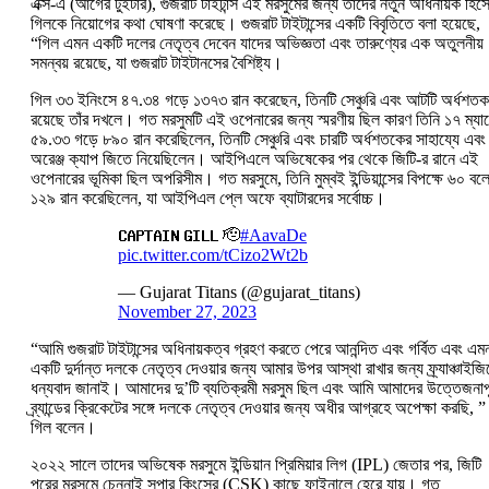
এক্স-এ (আগের টুইটার), গুজরাট টাইটান্স এই মরসুমের জন্য তাদের নতুন অধিনায়ক হিস
গিলকে নিয়োগের কথা ঘোষণা করেছে। গুজরাট টাইটান্সের একটি বিবৃতিতে বলা হয়েছে,
“গিল এমন একটি দলের নেতৃত্ব দেবেন যাদের অভিজ্ঞতা এবং তারুণ্যের এক অতুলনীয়
সমন্বয় রয়েছে, যা গুজরাট টাইটানসের বৈশিষ্ট্য।
গিল ৩৩ ইনিংসে ৪৭.৩৪ গড়ে ১৩৭৩ রান করেছেন, তিনটি সেঞ্চুরি এবং আটটি অর্ধশতক
রয়েছে তাঁর দখলে। গত মরসুমটি এই ওপেনারের জন্য স্মরণীয় ছিল কারণ তিনি ১৭ ম্যা
৫৯.৩৩ গড়ে ৮৯০ রান করেছিলেন, তিনটি সেঞ্চুরি এবং চারটি অর্ধশতকের সাহায্যে এবং
অরেঞ্জ ক্যাপ জিতে নিয়েছিলেন। আইপিএলে অভিষেকের পর থেকে জিটি-র রানে এই
ওপেনারের ভূমিকা ছিল অপরিসীম। গত মরসুমে, তিনি মুম্বই ইন্ডিয়ান্সের বিপক্ষে ৬০ বল
১২৯ রান করেছিলেন, যা আইপিএল প্লে অফে ব্যাটারদের সর্বোচ্চ।
𝐂𝐀𝐏𝐓𝐀𝐈𝐍 𝐆𝐈𝐋𝐋 🫡
#AavaDe
pic.twitter.com/tCizo2Wt2b
— Gujarat Titans (@gujarat_titans)
November 27, 2023
“আমি গুজরাট টাইটান্সের অধিনায়কত্ব গ্রহণ করতে পেরে আনন্দিত এবং গর্বিত এবং এম
একটি দুর্দান্ত দলকে নেতৃত্ব দেওয়ার জন্য আমার উপর আস্থা রাখার জন্য ফ্র্যাঞ্চাইজ
ধন্যবাদ জানাই। আমাদের দু’টি ব্যতিক্রমী মরসুম ছিল এবং আমি আমাদের উত্তেজনাপূর
ব্র্যান্ডের ক্রিকেটের সঙ্গে দলকে নেতৃত্ব দেওয়ার জন্য অধীর আগ্রহে অপেক্ষা করছি, ”
গিল বলেন।
২০২২ সালে তাদের অভিষেক মরসুমে ইন্ডিয়ান প্রিমিয়ার লিগ (IPL) জেতার পর, জিটি
পরের মরসুমে চেন্নাই সুপার কিংসের (CSK) কাছে ফাইনালে হেরে যায়। গত