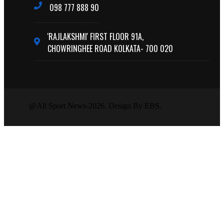
098 777 888 90
'RAJLAKSHMI' FIRST FLOOR 91A,
CHOWRINGHEE ROAD KOLKATA- 700 020
@All Sport News-2026. Design By EBS.