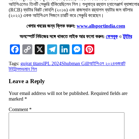
আইপিএলেও তিনটি সেঞ্চুরি হাঁকিয়েছিলেন গিল। শুধুমাত্র রয়্যাল চ্যালেঞ্জার্স ব্যাঙ্গালোর
(RCB) ব্যাটার বিরাট কোহলি (২০১৬) এবং রাজস্থান রয়্যালস ব্যাটার জস বাটলার
(২০২২) একক আইপিএল সিজনে চারটি করে সেঞ্চুরি করেছেন।
খেলার খবরের জন্য ক্লিক করুন:
www.allsportindia.com
অলস্পোর্ট নিউজের সঙ্গে থাকতে লাইক আর ফলো করুন:
ফেসবুক
ও
টুইটার
Facebook
Copy
X
Telegram
LinkedIn
Messenger
Pinterest
Link
Tags:
gujrat titans
IPL 2024
Shubman Gill
আইপিএল ২০২৪
গুজরাট
টাইটান্স
শুভমান গিল
Leave a Reply
Your email address will not be published.
Required fields are
marked
*
Comment
*