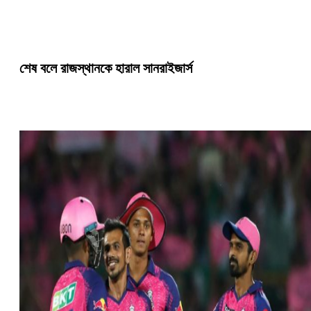
শেষ বলে রাজস্থানকে হারাল সানরাইজার্স