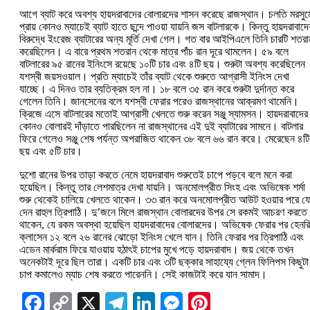
আগে ব্যাট করে অবশ্য হায়দরাবাদের বোলারদের শাসন করেছে রাজস্থান। চলতি মরসুম
প্রায় কোনও ম্যাচেই ব্যাট হাতে ছন্দে পাওয়া যায়নি জস বাটলারকে। কিন্তু হায়দরাবাদে
বিরুদ্ধে ইংরেজ ব্যাটারের অন্য মূর্তি দেখা গেল। গত বার আইপিএলে তিনি চারটি শতরা
করেছিলেন। এ বারে প্রথম শতরান থেকে মাত্র পাঁচ রান দূরে থামলেন। ৫৯ বলে
বাটলারের ৯৫ রানের ইনিংসে রয়েছে ১০টি চার এবং ৪টি ছয়। শুরুটা অবশ্য করেছিলেন
যশস্বী জয়সওয়াল। প্রতি ম্যাচেই তাঁর ব্যাট থেকে শুরুতে আগ্রাসী ইনিংস দেখা
যাচ্ছে। এ দিনও তার ব্যতিক্রম হল না। ১৮ বলে ৩৫ রান করে শুরুটা দুর্দান্ত করে
গেলেন তিনি। জানসেনের বলে যশস্বী ফেরার পরেও রাজস্থানের আক্রমণ থামেনি।
ক্রিজে এসে বাটলারের মতোই আগ্রাসী খেলতে শুরু করেন সঞ্জু স্যামসন। হায়দরাবাদের
কোনও বোলারই দাঁড়াতে পারছিলেন না রাজস্থানের এই দুই ব্যাটারের সামনে। বাটলার
ফিরে গেলেও সঞ্জু শেষ পর্যন্ত অপরাজিত থাকেন ৩৮ বলে ৬৬ রান করে। মেরেছেন ৪টি
ছয় এবং ৫টি চার।
দুশো রানের উপর তাড়া করতে নেমে হায়দরাবাদ শুরুতেই চাপে পড়বে বলে মনে করা
হয়েছিল। কিন্তু তার লেশমাত্র দেখা যায়নি। অনমোলপ্রীত সিংহ এবং অভিষেক শর্মা
শুরু থেকেই চালিয়ে খেলতে থাকেন। ৩৩ রান করে অনমোলপ্রীত আউট হওয়ার পরে য
দেন রাহুল ত্রিপাঠি। দু’জনে মিলে রাজস্থান বোলারদের উপর সে রকমই আচরণ করতে
থাকেন, যে রকম অবস্থা হয়েছিল হায়দরাবাদের বোলারদের। অভিষেক ফেরার পর হেনর
ক্লাসেন ১২ বলে ২৬ রানের ঝোড়ো ইনিংস খেলে যান। তিনি ফেরার পর ত্রিপাঠি এবং
এডেন মার্করাম ফিরে যাওয়ায় হঠাৎই চাপের মুখে পড়ে হায়দরাবাদ। জয় থেকে তখন
অনেকটাই দূরে ছিল তারা। একটি চার এবং ৩টি ছক্কার সাহায্যে গ্লেন ফিলিপস কিছুটা
চাপ কমালেও ম্যাচ শেষ করতে পারেননি। সেই কাজটাই করে যান সামাদ।
Facebook
Copy
X
Telegram
LinkedIn
Messenger
Pinterest