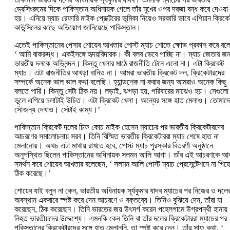
ড্রেসিংরুমের দিকে পাকিস্তান অধিনায়ক গেলে তাঁর মুখের ওপর দরজা বন্ধ করে দেওয়া
হয়। এনিয়ে ম্যাচ রেফারি মাইক প্রোক্টরের ভূমিকা নিয়েও সরকারি ভাবে এশিয়ান ক্রিকে
কাউন্সিলের কাছে অভিয়োগ জানিয়েছে পাকিস্তান।
এতেই পাকিস্তানের পেসার শোয়েব আখতার পোস্ট ম্যাচ শোতে ক্ষোভ প্রকাশ করে বল
‘‌ আমি বাকরুদ্ধ। একইসঙ্গে হৃদয়বিদারক। কী বলব ভেবে পাচ্ছি না। ম্যাচ জেতার জন
ভারতীয় দলকে অভিনন্দন। কিন্তু খেলার মাঠে রাজনীতি টেনে এনো না। এটা ক্রিকেট
ম্যাচ। এটা রাজনীতির আখড়া বানিও না। আমরা ভারতীয় ক্রিকেট দল, ক্রিকেটারদের
সম্পর্কে অনেক ভাল ভাল কথা বলেছি। হ্যান্ডশেক না করার জন্য আমরাও অনেক কিছু
বলতে পারি। কিন্তু সেটা ঠিক নয়। লড়াই, ঝগড়া হয়, পরিবারের মাঝেও হয়। সেগুলো
ভুলে এগিয়ে চলাটাই উচিত। এটা ক্রিকেট খেলা। অন্যের সঙ্গে হাত মেলাও। তোমাদ
সৌজন্য দেখাও। সেটাই কাম্য।’‌
পাকিস্তান ক্রিকেট দলের চিফ কোচ মাইক হেসেন ম্যাচের পর ভারতীয় ক্রিকেটারদের
আচরণের সমালোচনায় সরব। তিনি বিস্মিত ভারতীয় ক্রিকেটাররা ম্যাচ শেষে হাত না
মেলানোয়। অথচ এটা মাথায় রাখতে হবে, পোস্ট ম্যাচ পুরস্কার বিতরণী অনুষ্ঠানে
অনুপস্থিত ছিলেন পাকিস্তানের অধিনায়ক সলমন আলি আগা। তাঁর এই আচরণকে আব
সমর্থন করে শোয়েব আখতার বলেছেন, ‘‌ সলমন আলি পোস্ট ম্যাচ প্রেসেন্টেশনে না গিয়ে
ঠিক করেছে।’‌
শোয়েব যাই বলুন না কেন, ভারতীয় অধিনায়ক সূর্যকুমার যাদব ম্যাচের পর নিজের ও দলে
অবস্থান একবারে স্পষ্ট করে দেন আচরণে ও বক্তব্যে। তিনিও বুঝিয়ে দেন, তাঁরা যা
করেছেন, ঠিক করেছেন। তিনি ভারতের জয় উৎসর্গ করেন পহেলগামে উগ্রপন্থী হানায়
নিহত ভারতীয়দের উদ্দেশ্যে। এমনকি কেন তিনি বা তাঁর দলের ক্রিকেটাররা ম্যাচের পর
পকিস্তানের ক্রিকেটারদের সঙ্গে হাত মেলাননি, তা স্পষ্ট করে দেন। তাঁর সাফ কথা, ‘‌