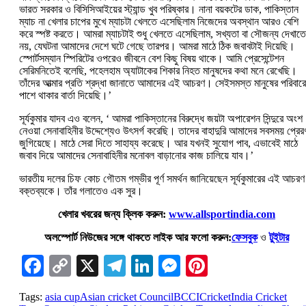
ভারত সরকার ও বিসিসিআইয়ের স্ট্যান্ড খুব পরিষ্কার। নানা বয়কটের ডাক, পাকিস্তান
ম্যাচ না খেলার চাপের মুখে ম্যাচটা খেলতে এসেছিলাম নিজেদের অবস্থান আরও বেশি
করে স্পষ্ট করতে। আমরা ম্যাচটাই শুধু খেলতে এসেছিলাম, সখ্যতা বা সৌজন্য দেখাতে
নয়, যেঘটনা আমাদের দেশে ঘটে গেছে তারপর। আমরা মাঠে ঠিক জবাবটাই দিয়েছি।
স্পোর্টসম্যান স্পিরিটের ওপরেও জীবনে বেশ কিছু বিষয় থাকে। আমি প্রেসেন্টেশন
সেরিমনিতেই বলেছি, পহেলহাম অ্যাটাকের শিকার নিহত মানুষদের কথা মনে রেখেছি।
তাঁদের আত্মার প্রতি শ্রদ্ধা জানাতে আমাদের এই আচরণ। সেইসমস্ত মানুষের পরিবার
পাশে থাকার বার্তা দিয়েছি।’‌
সূর্যকুমার যাদব এও বলেন, ‘‌ আমরা পাকিস্তানের বিরুদ্ধে জয়টা অপারেশন সিন্দুরে অংশ
নেওয়া সেনাবাহিনীর উদ্দেশ্যেও উৎসর্গ করেছি। তাদের বাহাদুরি আমাদের সবসময় প্রের
জুগিয়েছে। মাঠে সেরা দিতে সাহায্য করেছে। আর যখনই সুযোগ পাব, এভাবেই মাঠে
জবাব দিয়ে আমাদের সেনাবাহিনীর মনোবল বাড়ানোর কাজ চালিয়ে যাব।’‌
ভারতীয় দলের চিফ কোচ গৌতম গম্ভীর পূর্ণ সমর্থন জানিয়েছেন সূর্যকুমারের এই আচরণ
বক্তব্যকে। তাঁর গলাতেও এক সুর।
খেলার খবরের জন্য ক্লিক করুন:
www.allsportindia.com
অলস্পোর্ট নিউজের সঙ্গে থাকতে লাইক আর ফলো করুন:
ফেসবুক
ও
টুইটার
Facebook
Copy
X
Telegram
LinkedIn
Messenger
Pinterest
Link
Tags:
asia cup
Asian cricket Council
BCCI
Cricket
India Cricket