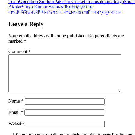
Team
Operation Sindoor
Pakistan Cricket Team
salman ali aga
Shoai
Akhtar
Surya Kumar Yadav
অপারেশন সিন্দুর
এশিয়া
কাপ
এসিসি
ক্রিকেট
বিসিসিআই
শোয়েব আখতার
সলমন আলি আগা
সূর্য কুমার যাদব
Leave a Reply
Your email address will not be published.
Required fields are
marked
*
Comment
*
Name
*
Email
*
Website
Save my name, email, and website in this browser for the next