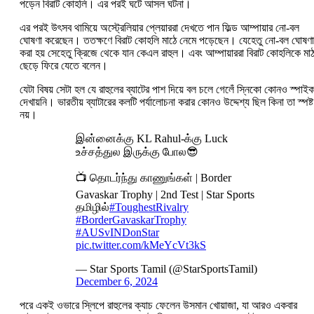
পড়েন বিরাট কোহলি। এর পরই ঘটে আসল ঘটনা।
এর পরই উৎসব থামিয়ে অস্ট্রেলিয়ার প্লেয়াররা দেখতে পান ফিল্ড আম্পায়ার নো-বল
ঘোষণা করেছেন। ততক্ষণে বিরাট কোহলি মাঠে নেমে পড়েছেন। যেহেতু নো-বল ঘোষণা
করা হয় সেহেতু ক্রিজে থেকে যান কেএল রাহুল। এবং আম্পায়াররা বিরাট কোহলিকে মা
ছেড়ে ফিরে যেতে বলেন।
যেটা বিষয় সেটা হল যে রাহুলের ব্যাটের পাশ দিয়ে বল চলে গেলেঁ স্নিকো কোনও স্পাই
দেখায়নি। ভারতীয় ব্যাটারের কলটি পর্যালোচনা করার কোনও উদ্দেশ্য ছিল কিনা তা স্পষ্ট
নয়।
இன்னைக்கு KL Rahul-க்கு Luck
உச்சத்துல இருக்கு போல😎
📺 தொடர்ந்து காணுங்கள் | Border
Gavaskar Trophy | 2nd Test | Star Sports
தமிழில்
#ToughestRivalry
#BorderGavaskarTrophy
#AUSvINDonStar
pic.twitter.com/kMeYcVt3kS
— Star Sports Tamil (@StarSportsTamil)
December 6, 2024
পরে একই ওভারে স্লিপে রাহুলের ক্যাচ ফেলেন উসমান খোয়াজা, যা আরও একবার