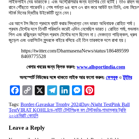
লাইফলাইন দেয় ভারতকে। এবং অস্ট্রেলিয়ার জন্য হতাশার তো বটেই। তাও রাহুল বড
রানে পৌঁছতে পারেননি। শেষ পর্যন্ত ৬৪ বলে ৩৭ রান করে আউট হন তিনি, এবং মিচে
স্টার্ক দিনের দ্বিতীয় উইকেটটি তুনে নেন।
এর আগে টস জিতে প্রথমে ব্যাট করার সিদ্ধান্ত নেন ভারত অধিনায়ক রোহিত শর্মা।
প্রথম টেস্টের দলে তিনটি পরিবর্তন করেই এদিন নেমেছিল ভারত। রোহিত শর্মা, শুভমান
গিল এবং রবিচন্দ্রন অশ্বিন প্রথম টেস্টের দলে ছিলেন না। দেবদত্ত পাড়িক্কল, ধ্রুব
জুড়েল এবং ওয়াশিংটন সুন্দরকে বাইরে বসিয়ে এই তিন তারকাকে দলে রাখা হয়।
https://twitter.com/DharmasenaNews/status/186489599
8469775528
খেলার খবরের জন্য ক্লিক করুন:
www.allsportindia.com
অলস্পোর্ট নিউজের সঙ্গে থাকতে লাইক আর ফলো করুন:
ফেসবুক
ও
টুইটার
Facebook
Copy
X
Telegram
LinkedIn
Messenger
Pinterest
Link
Tags:
Border-Gavaskar Trophy 2024
Day-Night Test
Pink Ball
Test
VIRAT KOHLI
ডে-নাইট টেস্ট
পিঙ্ক বল টেস্ট
বর্ডার-গাভাস্কার ট্রফি
২০২৪
বিরাট কোহলি
Leave a Reply