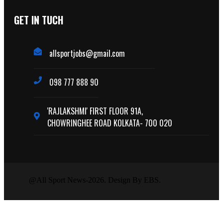
GET IN TUCH
allsportjobs@gmail.com
098 777 888 90
'RAJLAKSHMI' FIRST FLOOR 91A,
CHOWRINGHEE ROAD KOLKATA- 700 020
@All Sport News-2026. Design By EBS.