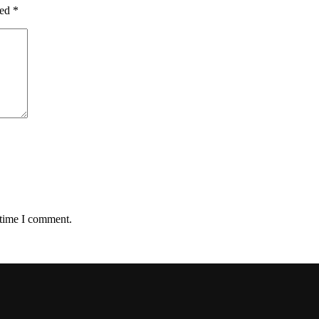
ked
*
 time I comment.