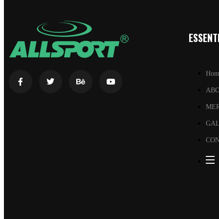
ESSENTI
Hom
AB
ME
GA
CON