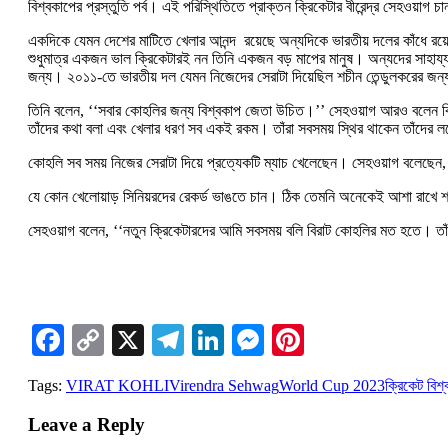
বিশ্বকাপের প্রস্তুতি পর্ব। এই পরিস্থিতিতে প্রাক্তন ক্রিকেটার বীরেন্দ্র সেহওয
একদিকে যেমন দেশের মাটিতে খেলার আনন্দ রয়েছে অন্যদিকে ভারতীয় দলের কাঁধে রয
শুধুমাত্র একজন ভাল ক্রিকেটারই নন তিনি একজন বড় মাপের মানুষ। অন্যদের সাহায
জন্য। ২০১১-তে ভারতীয় দল যেমন নিজেদের সেরাটা দিয়েছিল শচীন তেন্ডুলকরের জন
তিনি বলেন, ‘‘সবার কোহলির জন্য বিশ্বকাপ জেতা উচিত।’’ সেহওয়াগ আরও বলেন ব
তাঁদের কথা বলা এবং খেলার ধরণ সব একই রকম। তাঁরা সবসময় স্থির থাকেন তাঁদের ল
কোহলি সব সময় নিজের সেরাটা দিয়ে প্রত্যেকটি ম্যাচ খেলেছেন। সেহওয়াগ বলেছে
যে কোন খেলোয়াড় সিনিয়রদের রেকর্ড ভাঙতে চান। ঠিক তেমনি অনেকেই আশা রাখে 
সেহওয়াগ বলেন, ‘‘নতুন ক্রিকেটারদের আমি সবসময় বলি বিরাট কোহলির মত হতে। তাঁ
Facebook
Copy
X
Telegram
LinkedIn
Messenger
Pinterest
Link
Tags:
VIRAT KOHLI
Virendra Sehwag
World Cup 2023
ক্রিকেট বি
Leave a Reply