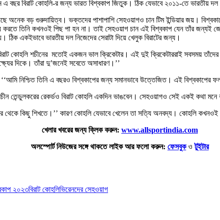
়াগ চান এ বছর বিরাট কোহলি-র জন্য ভারত বিশ্বকাপ জিতুক। ঠিক যেভাবে ২০১১-তে ভারতীয় 
়েছে অনেক বড় গুরুদায়িত্ব। ভক্তদের পাশাপাশি সেহওয়াগও চান টিম ইন্ডিয়ার জয়। বি
্য করতে তিনি কখনওই পিছ পা হন না। তাই সেহওয়াগ চান এই বিশ্বকাপ যেন তাঁর জন্যই জে
্য। ঠিক একইভাবে ভারতীয় দল নিজেদের সেরাটা দিয়ে খেলুক বিরাটের জন্য।
িরাট কোহলি শচীনের মতোই একজন ভাল ক্রিকেটার। এই দুই ক্রিকেটাররাই সবসময় তাঁদের
ক্ষ্যের দিকে। তাঁরা দু’জনেই সবেতে অসাধারণ।’’
ন, ‘‘আমি নিশ্চিত তিনি এ বছরও বিশ্বকাপের জন্য সমানভাবে উত্তেজিত। এই বিশ্বকাপের ফ
শচীন তেন্ডুলকরের রেকর্ডও বিরাট কোহলি একদিন ভাঙবেন। সেহওয়াগও সেই একই কথা মনে ক
র থেকে কিছু শিখতে।’’ কারণ কোহলি যেভাবে খেলেন তা সত্যি অনবদ্য। কোহলি কখনওই হাল ছ
খেলার খবরের জন্য ক্লিক করুন:
www.allsportindia.com
অলস্পোর্ট নিউজের সঙ্গে থাকতে লাইক আর ফলো করুন:
ফেসবুক
ও
টুইটার
শ্বকাপ ২০২৩
বিরাট কোহলি
ভিরেনদের সেহওয়াগ