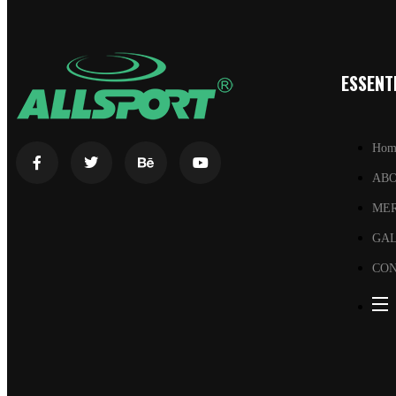
ESSENTI
Hom
AB
ME
GA
CON