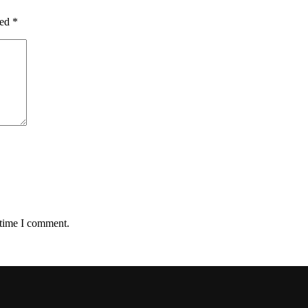
ked
*
 time I comment.