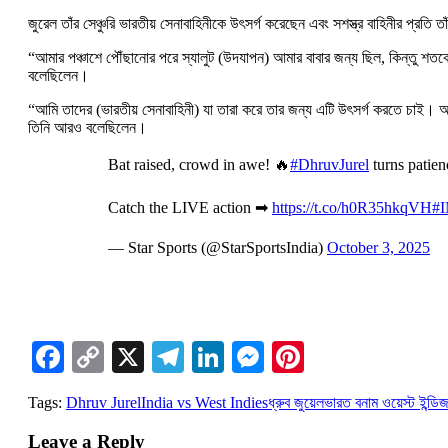
জুরেল তাঁর সেঞ্চুরি ভারতীয় সেনাবাহিনীকে উৎসর্গ করেছেন এবং সশস্ত্র বাহিনীর প্রতি 
“আমার পঞ্চাশে পৌঁছানোর পরে স্যালুট (উদযাপন) আমার বাবার জন্য ছিল, কিন্তু শত
বলেছিলেন।
“আমি তাদের (ভারতীয় সেনাবাহিনী) যা তারা করে তার জন্য এটি উৎসর্গ করতে চাই। 
তিনি আরও বলেছিলেন।
Bat raised, crowd in awe! 🔥
#DhruvJurel
turns patien
Catch the LIVE action ➡
https://t.co/h0R35hkqVH
#
— Star Sports (@StarSportsIndia)
October 3, 2025
Facebook
Copy
X
Telegram
LinkedIn
Messenger
Pinterest
Link
Tags:
Dhruv Jurel
India vs West Indies
ধ্রুব জুয়েল
ভারত বনাম ওয়েস্ট ইন্ডি
Leave a Reply