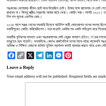
কয়েকজন ভারতীয় রয়েছেন। যেমন স্যাভিও মেদেইরা, খালিদ জামিল, বিনো জর্জ। এব
শঙ্করের খেলোয়াড় জীবন ছোট করে দিয়েছিল চোট। চিমার সঙ্গে ঝামেলায় যে চোট পে
রাখবেন না। কিন্তু স্ত্রীর প্রেরণায় আবার মাঠে ফেরা। কোচিং শুরু। সালটা ২০১
লিগ দল সুদেবা এফসির কোচ।
২০১৪ সালে সঞ্জয় সেনের সহকারি হিসেবে আইলিগ জয়ী মোহনবাগান দলের সদস্য ছিলেন। এ
ভবানীপুরেও কোচিং করিয়েছিলেন। তার মধ্যেই একটার পর একটা লাইসেন্স করে গিয়েছে
ভারতীয় ফুটবলের মসনদে এখন শঙ্করলালের বেস্ট ফ্রেন্ড কল্যাণ চৌবে। ন’য়ের দশকে শ
বন্ধুত্বে ছেদ পড়েনি। অন্যদিকে, কোনও রাজনৈতিক দলের সাথে-পাছে থাকেননি শঙ্কর
অভিজ্ঞ ও শিক্ষিত কোচকে বর্তমান ফুটবল প্রশাসন কতটা ব্যবহার করতে পারে এখন সে
Facebook
Copy
X
Telegram
LinkedIn
Messenger
Pinterest
Link
Leave a Reply
Your email address will not be published.
Required fields are mar