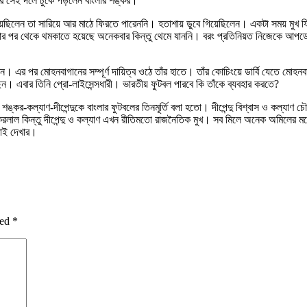
ার সেই দলে ঢুকে পড়লেন বাংলার শঙ্কর।
য়েছিলেন তা সারিয়ে আর মাঠে ফিরতে পারেননি। হতাশায় ডুবে গিয়েছিলেন। একটা সময় মু
২। তার পর থেকে থমকাতে হয়েছে অনেকবার কিন্তু থেমে যাননি। বরং প্রতিনিয়ত নিজেকে আ
র পর মোহনবাগানের সম্পূর্ণ দায়িত্ব ওঠে তাঁর হাতে। তাঁর কোচিংয়ে ডার্বি যেতে মোহনবা
ন। এবার তিনি প্রো-লাইসেন্সধারী। ভারতীয় ফুটবল পারবে কি তাঁকে ব্যবহার করতে?
ঙ্কর-কল্যাণ-দীপেন্দুকে বাংলার ফুটবলের তিনমূর্তি বলা হতো। দীপেন্দু বিশ্বাস ও কল্যাণ চ
লাল কিন্তু দীপেন্দু ও কল্যাণ এখন রীতিমতো রাজনৈতিক মুখ। সব মিলে অনেক অমিলের মধ্য
টাই দেখার।
ked
*