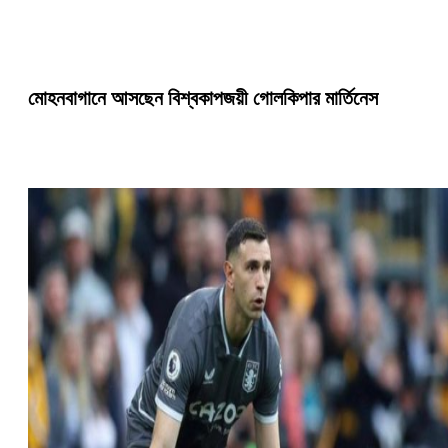
মোহনবাগানে আসছেন বিশ্বকাপজয়ী গোলকিপার মার্তিনেস