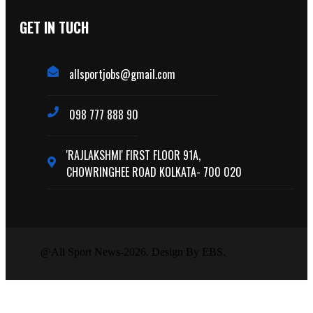
GET IN TUCH
allsportjobs@gmail.com
098 777 888 90
'RAJLAKSHMI' FIRST FLOOR 91A,
CHOWRINGHEE ROAD KOLKATA- 700 020
@All Sport News-2026. Design By EBS.