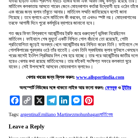
যাওয়া ছাড়াও একটি প্রদর্শনী ম্যাচে হাজির থাকা এবং আরও কিছু কর্মসূচি রয়েছে তাঁর।
মার্তিনেস কলকাতায় আসতে পারেন জেনে মোহনবাগান কর্তারা উদ্যোগী হয়ে ওঠেন তাঁক
এক বারের জন্য ক্লাব তাঁবুতে আনার। মার্তিনেস সম্মতি জানিয়েছেন বলেই জানা
গিয়েছে। তবে ক্লাবে এসে মার্তিনেস কী করবেন, তা এখনও স্পষ্ট নয়। মোহনবাগানের
তরফে আগামী দিনে পুরো কর্মসূচির ব্যাপারে জানানো হবে।
গত বছর ফিফা বিশ্বকাপে আর্জেন্টিনার ট্রফি জয়ে গুরুত্বপূর্ণ ভূমিকা নিয়েছিলেন
মার্তিনেস। ফাইনালে শেষ মুহূর্তে একটি নিশ্চিত গোল বাঁচানো তো রয়েছেই, গোটা
প্রতিযোগিতা জুড়েই অনবদ্য খেলে আর্জেন্টিনার জয় নিশ্চিত করেন তিনি। ফাইনালে সে
গোলকিপারের পুরস্কার ওঠে তাঁর হাতেই। এখন তিনি স্বমহিমায় ক্লাব ফুটবলে খেলছে
পরের মাসেই ইংলিশ প্রিমিয়ার লিগ শেষ হয়ে যাচ্ছে। তার পরে আর্জেন্টিনার জাতীয় দলে
হয়েও খেলার কথা রয়েছে মার্তিনেসের। তার ফাঁকেই সংক্ষিপ্ত সফরে কলকাতা ঘুরে
যাবেন। সেই উপলক্ষেই আসবেন মোহনবাগান ক্লাবেও।
খেলার খবরের জন্য ক্লিক করুন:
www.allsportindia.com
অলস্পোর্ট নিউজের সঙ্গে থাকতে লাইক আর ফলো করুন:
ফেসবুক
ও
টুইটার
Facebook
Copy
X
Telegram
LinkedIn
Messenger
Pinterest
Link
Tags:
argentina
Emiliano Martinez
mohunbagan
মার্তিনেজ
Leave a Reply