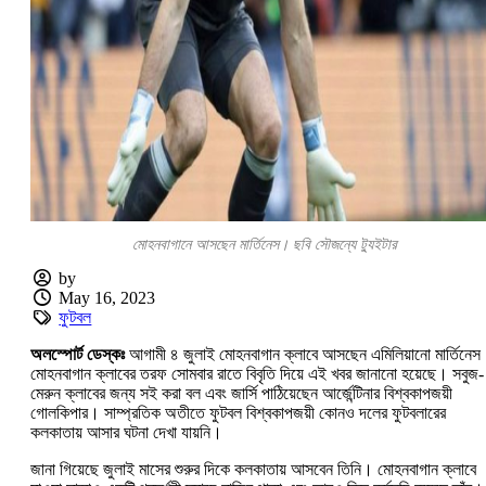
মোহনবাগানে আসছেন মার্তিনেস। ছবি সৌজন্যে ট্যুইটার
by
May 16, 2023
ফুটবল
অলস্পোর্ট ডেস্কঃ
আগামী ৪ জুলাই মোহনবাগান ক্লাবে আসছেন এমিলিয়ানো মার্তিনে
মোহনবাগান ক্লাবের তরফ সোমবার রাতে বিবৃতি দিয়ে এই খবর জানানো হয়েছে। সবুজ-
মেরুন ক্লাবের জন্য সই করা বল এবং জার্সি পাঠিয়েছেন আর্জেন্টিনার বিশ্বকাপজয়ী
গোলকিপার। সাম্প্রতিক অতীতে ফুটবল বিশ্বকাপজয়ী কোনও দলের ফুটবলারের
কলকাতায় আসার ঘটনা দেখা যায়নি।
জানা গিয়েছে জুলাই মাসের শুরুর দিকে কলকাতায় আসবেন তিনি। মোহনবাগান ক্লাবে