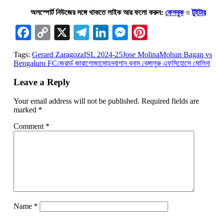
অলস্পোর্ট নিউজের সঙ্গে থাকতে লাইক আর ফলো করুন:
ফেসবুক
ও
টুইটার
Facebook
Copy
X
Telegram
LinkedIn
Messenger
Pinterest
Link
Tags:
Gerard Zaragoza
ISL 2024-25
Jose Molina
Mohun Bagan vs
Bengaluru FC
জেরার্ড জারাগোজা
মোহনবাগান বনাম বেঙ্গালুরু এফসি
হোসে মোলিনা
Leave a Reply
Your email address will not be published.
Required fields are
marked
*
Comment
*
Name
*