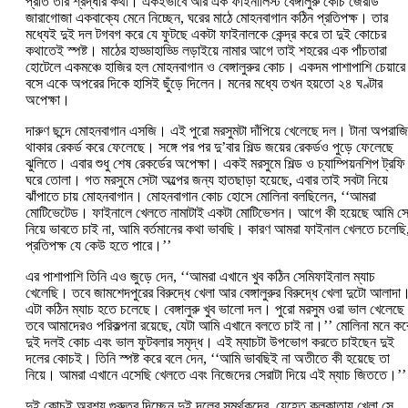
প্রতি তাঁর শ্রদ্ধার কথা। একইভাবে আর এক ফাইনালিস্ট বেঙ্গালুরু কোচ জেরার্ড
জারাগোজা একবাক্যে মেনে নিচ্ছেন, ঘরের মাঠে মোহনবাগান কঠিন প্রতিপক্ষ। তার
মধ্যেই দুই দল টগবগ করে যে ফুটছে একটা ফাইনালকে কেন্দ্র করে তা দুই কোচের
কথাতেই স্পষ্ট। মাঠের হাড্ডাহাড্ডি লড়াইয়ে নামার আগে তাই শহরের এক পাঁচতারা
হোটেলে একমঞ্চে হাজির হল মোহনবাগান ও বেঙ্গালুরুর কোচ। একদম পাশাপাশি চেয়ারে
বসে একে অপরের দিকে হাসিই ছুঁড়ে দিলেন। মনের মধ্যে তখন হয়তো ২৪ ঘণ্টার
অপেক্ষা।
দারুণ ছন্দে মোহনবাগান এসজি। এই পুরো মরসুমটা দাঁপিয়ে খেলেছে দল। টানা অপরাজ
থাকার রেকর্ড করে ফেলেছে। সঙ্গে পর পর দু’বার শিল্ড জয়ের রেকর্ডও পুড়ে ফেলেছে
ঝুলিতে। এবার শুধু শেষ রেকর্ডের অপেক্ষা। একই মরসুমে শিল্ড ও চ্যাম্পিয়নশিপ ট্রফি
ঘরে তোলা। গত মরসুমে সেটা অল্পের জন্য হাতছাড়া হয়েছে, এবার তাই সবটা নিয়ে
ঝাঁপাতে চায় মোহনবাগান। মোহনবাগান কোচ হোসে মোলিনা বলছিলেন, ‘‘আমরা
মোটিভেটেড। ফাইনালে খেলতে নামাটাই একটা মোটিভেশ‌ন। আগে কী হয়েছে আমি সে
নিয়ে ভাবতে চাই না, আমি বর্তমানের কথা ভাবছি। কারণ আমরা ফাইনাল খেলতে চলেছি
প্রতিপক্ষ যে কেউ হতে পারে।’’
এর পাশাপাশি তিনি এও জুড়ে দেন, ‘‘আমরা এখানে খুব কঠিন সেমিফাইনাল ম্যাচ
খেলেছি। তবে জামশেদপুরের বিরুদ্ধে খেলা আর বেঙ্গালুরুর বিরুদ্ধে খেলা দুটো আলাদা
এটা কঠিন ম্যাচ হতে চলেছে। বেঙ্গালুরু খুব ভালো দল। পুরো মরসুম ওরা ভাল খেলেছ
তবে আমাদেরও পরিকল্পনা রয়েছে, যেটা আমি এখানে বলতে চাই না।’’ মোলিনা মনে কর
দুই দলই কোচ এবং ভাল ফুটবলার সমৃদ্ধ। এই ম্যাচটা উপভোগ করতে চাইছেন দুই
দলের কোচই। তিনি স্পষ্ট করে বলে দেন, ‘‘আমি ভাবছিই না অতীতে কী হয়েছে তা
নিয়ে। আমরা এখানে এসেছি খেলতে এবং নিজেদের সেরাটা দিয়ে এই ম্যাচ জিততে।’’
দুই কোচই অবশ্য গুরুত্ব দিচ্ছেন দুই দলের সমর্থকদের. যেহেতু কলকাতায় খেলা সে