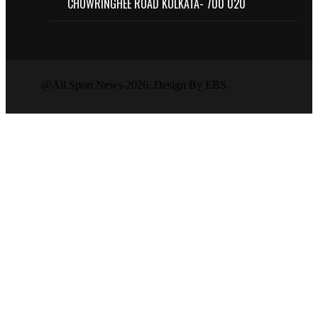
CHOWRINGHEE ROAD KOLKATA- 700 020
@All Sport News-2026. Design By EBS.