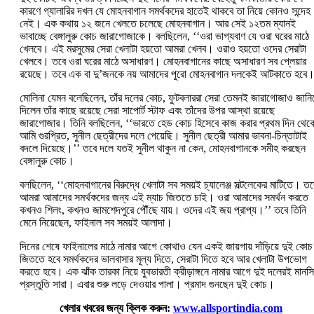
কারণে গ্যালারির দখল যে মোহনবাগান সমর্থকদের হাতেই থাকবে তা নিয়ে কোনও সন্দেহ
নেই। এক কথায় ১২ জনে খেলতে চলেছে মোহনবাগান। আর সেই ১২তম ম্যানই
ভাবাচ্ছে বেঙ্গালুরু কোচ জারাগোজাকে। বলছিলেন, ‘‘ওরা ভাগ্যবাণ যে ওরা ঘরের মাঠে
খেলবে। এই মরসুমের সেরা খেলাটা হয়তো আমরা খেলব। ওরাও হয়তো ওদের সেরাটা
খেলবে। তবে ওরা ঘরের মাঠে অসাধারণ। মোহনবাগানের কাছে অসাধারণ সব প্লেয়ার
রয়েছে। তবে এক বা দু’জনকে নয় আমাদের পুরো মোহনবাগান দলকেই আটকাতে হবে।
মোলিনা যেমন‌ বলেছিলেন, তাঁর দলের কোচ, ফুটবলাররা সেরা তেমনই জারাগোজাও জানিয
দিলেন তাঁর কাছে রয়েছে সেরা সাপোর্ট স্টাফ এবং তাঁদের উপর আস্থা রয়েছে
জারাগোজার। তিনি বলছিলেন, ‘‘ভারতে হেড কোচ হিসেবে কাজ করার প্রথম দিন থেক
আমি গুরপ্রিত, সুনীল ছেত্রীদের দলে পেয়েছি। সুনীল ছেত্রী আমার ভাবনা-চিন্তাটাই
বদলে দিয়েছে।’’ তবে দলে যতই সুনীল থাকুন না কেন, মোহনবাগানকে সমীহ করছেন
বেঙ্গালুরু কোচ।
বলছিলেন, ‘‘মোহনবাগানের বিরুদ্ধে খেলাটা সব সময়ই চ্যালেঞ্জ সল্টলেকের মাটিতে। তব
আমরা আমাদের সমর্থকদের জন্য এই ম্যাচ জিততে চাই। ওরা আমাদের সমর্থন করতে
কখনও শিলং, কখনও জামশেদপুরে পৌঁছে যায়। ওদের এই জয় প্রাপ্য।’’ তবে তিনি
মেনে নিয়েছেন, ফাইনাল সব সময়ই আলাদা।
দিনের শেষে ফাইনালের মাঠে নামার আগে কোথাও যেন একই জায়গায় দাঁড়িয়ে দুই কো
জিততে হবে সমর্থকদের ভালবাসার মূল্য দিতে, সেরাটা দিতে হবে আর খেলাটা উপভোগ
করতে হবে। এক ঝাঁক তারকা নিয়ে যুবভারতী ক্রীড়াঙ্গনে নামার আগে দুই দলেরই মানস
প্রস্তুতি সারা। এবার শুরু লড়ে দেওয়ার পালা। প্রমাদ গুনছেন দুই কোচ।
খেলার খবরের জন্য ক্লিক করুন:
www.allsportindia.com