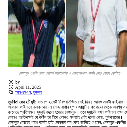
বেঙ্গালুরু এফসি কোচ জেরার্ড জারাগোজা ও মোহনবাগান এফসি কোচ হোসে মোলিনা
by
April 11, 2025
আইএসএল
,
ফুটবল
সুচরিতা সেন চৌধুরী:
রাত পোহালেই চিরপ্রতিক্ষিত সেই দিন। আরও একটা ফাইনাল।
আবারও ফাইনালে কলকাতার দল মোহনবাগান সুপার জায়ান্ট। গতবারের থেকে অবশ্য এব
বদলেছে প্রতিপক্ষ। মুম্বই বদলে হয়েছে বেঙ্গালুরু। তবে ম্যাচটা যখন ফাইনাল তখন য
কোনও প্রতিপক্ষই যে কঠিন তা নিয়ে কোনও সংশয়ই নেই দলের কোচ, ফুটবলারের।
বেঙ্গালুরু কোচের পাশে বসেই তাই মোহনাবাগান কোচ জানিয়ে গেলেন, বেঙ্গালুরু এফসির