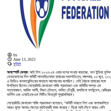
by
June 13, 2023
ফুটবল
অলস্পোর্ট ডেস্ক
: আই লিগ ২০২৩-২৪ এবার দলের সংখ্যা বাড়াচ্ছে. অল ইন্ডিয়া ফুটব
ফেডারেশনের লিগ কমিটি লালনহিংলোভা হামারের সভাপতিত্বে, মঙ্গলবার, ১৩ জুন, ২০
এ ভিডিও কনফারেন্সিংয়ের মাধ্যমে আলোচনায় বসেছিল। সেই বৈঠকে হামারের সঙ্গে
উপস্থিত ছিলেন সেক্রেটারি জেনারেল শাজি প্রভাকরণ এবং কমিটির সদস্য এম
সত্যনারায়ণ, আরিফ আলী, কিরণ চৌগুলে, অমিত চৌধুরী, ক্যাটানো ফার্নান্ডেস, রেজিনল্
ভার্গিস এবং এআইএফএফ সিটিও ভিনসেন্ট সুব্রামনিয়াম।
সেক্রেটারি জেনারেল শাজি প্রভাকরণ বলেছেন, “কমিটি ভারতে লিগ এবং ক্লাবগুলিতে
আরও মূল্য আনার ক্ষেত্রে ব্যতিক্রমী কাজ করেছে। হিরো আই-লিগে আরও বেশি