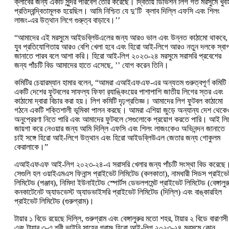
ক্লাবের জন্য একটি সুন্দর পরিবেশ তৈরি করেছে। দ্বিতীয় ডিভিশন লিগ গত মরসুমে খুব
প্রতিদ্বন্দ্বিতামূলক হয়েছিল। আমি নিশ্চিত যে দু’টি ক্লাব দিল্লি এফসি এবং শিলং
লাজং-এর উত্থান লিগে গুরু্ত্ব বাড়াবে।’’
“আমাদের এই মরসুমে আইডব্লিউএলের জন্য আরও ভাল এবং উন্নত কাঠামো থাকবে,
যুব প্রতিযোগিতায় আরও বেশি খেলা হবে এবং হিরো আই-লিগে আরও নতুন দলকে স্বা
জানাতে পারব বলে আশা করি। হিরো আই-লিগ ২০২৩-২৪ মরসুমে সরাসরি প্রবেশের
জন্য পাঁচটি বিড আমাদের হাতে এসেছে, ’’ যোগ করেন তিনি।
কমিটির চেয়ারম্যান হামার বলেন, “আমরা এআইএফএফ-এর অন্যতম গুরুত্বপূর্ণ কমিটি
একটি দেশের ফুটবলের সাফল্য ফিফা র‍্যাঙ্কিংয়ের পাশাপাশি জাতীয় লিগের স্তর এবং
কাঠামো দ্বারা বিচার করা হয়। লিগ কমিটি দৃঢ়প্রতিজ্ঞ। আমাদের লিগ ফুটবল কাঠামো
গঠনে একটি শক্তিশালী ভূমিকা পালন করছে। আমরা এশিয়া জুড়ে অন্যান্য দেশ থেকে
অনুপ্রেরণা নিতে পারি এবং আমাদের ফুটবলে সেগুলোকে প্রয়োগ করতে পারি। আই লি
জায়গা করে নেওয়ার জন্য আমি দিল্লি এফসি এবং শিলং লাজংকেও অভিনন্দন জানাতে
চাই সঙ্গে হিরো আই-লিগে উত্থান এবং হিরো আইডব্লিউএল জেতার জন্য গোকুলম
কেরালাকে।”
এআইএফএফ আই-লিগ ২০২৩-২৪-এ সরাসরি খেলার জন্য পাঁচটি সংস্থা বিড করেছে
সেগুলি হল ওয়াইএমএস ফিনান্স প্রাইভেট লিমিটেড (কলকাতা), নামধারী সিডস প্রাইভে
লিমিটেড (পঞ্জাব), ‌নিমিদা ইউনাইটেড স্পোর্টস ডেভলপমেন্ট প্রাইভেট লিমিটেড (বেঙ্গালুর
কনকাটেনেট অ্যাডভেস্ট অ্যাডভাইসরি প্রাইভেট লিমিটেড (দিল্লি) এবং বাঙ্কারহিল
প্রাইভেট লিমিটেড (গুরুগ্রাম)।
টায়ার ১ বিডে রয়েছে দিল্লি, গুরুগ্রাম এবং বেঙ্গালুরুর মতো শহর, টায়ার ২ বিডে বারাণসী
এবং টায়ার ৩-এ শ্রী ভাইনি সাহেব গ্রাম৷ হিরো আই-লিগ ২০২৩-২৪ মরসুমে কোন