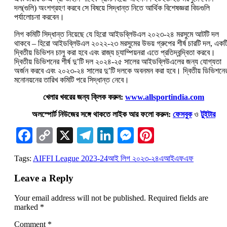
দল(গুলি) অংশগ্রহণ করবে সে বিষয়ে সিদ্ধান্ত নিতে আর্থিক বিশেষজ্ঞরা বিডগুলি
পর্যালোচনা করবেন।
লিগ কমিটি সিদ্ধান্ত নিয়েছে যে হিরো আইডব্লিউএল ২০২৩-২৪ মরসুমে আটটি দল
থাকবে – হিরো আইডব্লিউএল ২০২২-২৩ মরসুমের উভয় গ্রুপের শীর্ষ চারটি দল, একট
দ্বিতীয় ডিভিশন চালু করা হবে এবং রাজ্য চ্যাম্পিয়নরা এতে প্রতিদ্বন্দ্বিতা করবে।
দ্বিতীয় ডিভিশনের শীর্ষ দু’টি দল ২০২৪-২৫ সালের আইডব্লিউএলের জন্য যোগ্যতা
অর্জন করবে এবং ২০২৩-২৪ সালের দু’টি দলকে অবনমন করা হবে। দ্বিতীয় ডিভিশনে
মনোনয়নের তারিখ কমিটি পরে সিদ্ধান্ত নেবে।
খেলার খবরের জন্য ক্লিক করুন:
www.allsportindia.com
অলস্পোর্ট নিউজের সঙ্গে থাকতে লাইক আর ফলো করুন:
ফেসবুক
ও
টুইটার
Facebook
Copy
X
Telegram
LinkedIn
Messenger
Pinterest
Link
Tags:
AIFF
I League 2023-24
আই লিগ ২০২৩-২৪
এআইএফএফ
Leave a Reply
Your email address will not be published.
Required fields are
marked
*
Comment
*