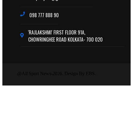
098 777 888 90
'RAJLAKSHMI' FIRST FLOOR 91A,
CHOWRINGHEE ROAD KOLKATA- 700 020
@All Sport News-2026. Design By EBS.