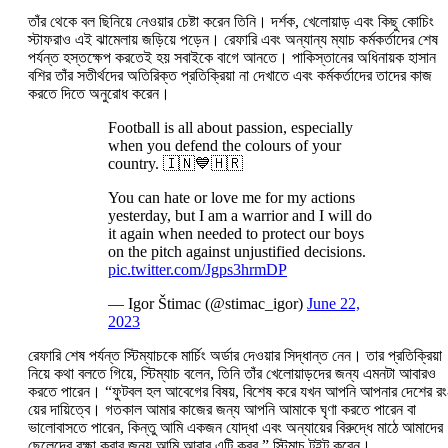
তাঁর থেকে বল ছিনিয়ে নেওয়ার চেষ্টা করেন তিনি। দর্শক, খেলোয়াড় এবং কিছু কোচিং
স্টাফরাও এই ঝামেলায় জড়িয়ে পড়েন। রেফারি এবং অন্যান্য ম্যাচ কর্মকর্তাদের শেষ
পর্যন্ত হস্তক্ষেপ করতেই হয় সবাইকে বাগে আনতে। পাকিস্তানের অধিনায়ক হাসান
বশির তাঁর সতীর্থদের অতিরিক্ত প্রতিক্রিয়া না দেখাতে এবং কর্মকর্তাদের তাদের কাজ
করতে দিতে অনুরোধ করেন।
Football is all about passion, especially
when you defend the colours of your
country. 🇮🇳💙🇭🇷
You can hate or love me for my actions
yesterday, but I am a warrior and I will do
it again when needed to protect our boys
on the pitch against unjustified decisions.
pic.twitter.com/Jgps3hrmDP
— Igor Štimac (@stimac_igor)
June 22,
2023
রেফারি শেষ পর্যন্ত স্টিম্যাচকে মার্চিং অর্ডার দেওয়ার সিদ্ধান্ত নেন। তার প্রতিক্রিয়া
নিয়ে কথা বলতে গিয়ে, স্টিম্যাচ বলেন, তিনি তাঁর খেলোয়াড়দের জন্য এমনটা আবারও
করতে পারেন। “ফুটবল হল আবেগের বিষয়, বিশেষ করে যখন আপনি আপনার দেশের রং
য়ের দায়িত্বে। গতকাল আমার কাজের জন্য আপনি আমাকে ঘৃণা করতে পারেন বা
ভালোবাসতে পারেন, কিন্তু আমি একজন যোদ্ধা এবং অন্যায়ের বিরুদ্ধে মাঠে আমাদের
ছেলেদের রক্ষা করার জন্য আমি আবার এটি করব,” স্টিমাচ টুইট করেন।