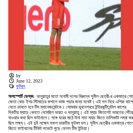
by
June 12, 2023
ফুটবল
অলস্পোর্ট ডেস্ক:
ভানুয়াতুর মতো অনামী দলের বিরুদ্ধে সুনীল ছেত্রী-র একমাত্র গো
জেতা কোচ ইগর স্টিমাচের কপালে ভাজ পড়ার জন্য যথেষ্ট। এই দল নিয়ে এশিয়া কাপে
যেতে ভাবতে হবে টিম ম্যানেজমেন্টকে। সোমবার ভুবনেশ্বরে ইন্টারকন্টিনেন্টাল কাপের
দ্বিতীয় ম্যাচে খেলতে নেমেছিল ভারত ও ভানুয়াতু। এই ম্যাচ জিতলেই ভারতের পৌঁছ
যাওয়ার কথা ছিল ফাইনালে। সঙ্গে ঘরের মাঠে টানা সাত ম্যাচ জিতে তালিকাটা লম্বা ক
ছিল লক্ষ্য। এই দুই লক্ষ্যে সফল ভারতীয় ফুটবল দল। সুনীল ছেত্রীর একমাত্র গোল
জিতে ফাইনালের টিকিট পকেটে পুড়ে ফেলল টিম ইন্ডিয়া।