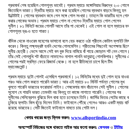
প্রথমার্ধ শেষ হয়েছিল গোলশূন্য ভাবেই। প্রথম ম্যাচে মঙ্গোলিয়ার বিরুদ্ধে ২-০ গোলে
জিতেছিল ভারত। দ্বিতীয় ম্যাচে মনে করা হয়েছিল গোলের ব্যবধান বাড়বে কিন্তু হল
উল্টোটাই। গোলের ব্যবধান কমে গেল সঙ্গে গোল সংখ্যা। তাহলে কি ভারতীয় দলে গো
করার লোকের অভাব। প্রথম ম্যাচে গোল না পেলেও দ্বিতীয় ম্যাচে গোল পেলেন
সুনীল। ৮১ মিনিটে জয়ের গোলটি আসে তাঁর পা থেকেই। এই গোল না হলে ম্যাচের ফ
গোলশূন্য ড্র-ও হতে পারত।
বাঁদিক থেকে নাওরেম মহেশের ভাসানো বলে হেড করতে ওঠা প্রীতম কোটাল ফ্লাইট মি
করেন। কিন্তু লক্ষ্যভ্রষ্ট হননি দেশের গোলমেশিন। প্রীতমের পিছনেই অপেক্ষায় ছিল
সুনীয় ছেত্রী। ভেসে আসে সেই বল বুক দিয়ে নামিয়ে বাঁ পায়ে জোড়াল শট নেন গোলে
তাঁর সেই গোলমুখি শট বাঁচাতে লাফালেও নাগাল পাননি ভানুয়াতু গোলকিপার। সুনীলের 
গোলের পরই স্বস্তি ফেরে রিজার্ভ বেঞ্চে। না হলে রীতিমতো চাপে ছিল টিম
ম্যানেজমেন্ট।
প্রথম ম্যাচে দুটো গোলই এসেছিল প্রথমার্ধে। ১২ মিনিটের মধ্যে দুই গোল হয়ে যাওয়
পরও আর গোল করতে পারেনি ভারত। আর এই ম্যাচে ৮০ মিনিট পর্যন্ত গোলের মুখ
খুলতে পারেনি ভারতের ফরোয়ার্ড লাইন। শেষবেলায় মান বাঁচালেন সেই সুনীল। গোলের
সুযোগ যে পায়নি ভারত তেমনটা নয় কিন্তু তা কাজে লাগাতে পারেনি। গোলের পর
সুনীলের সেলিব্রেশন বুঝিয়ে দিল বাবা হতে চলেছেন তিনি। জার্সির ভিতর পেটের কাছে 
ঢুকিয়ে ফ্লাইং কিস ছুঁড়ে দিলেন তিনি। ফাইনালে পৌঁছে গেলেও আরও একটি ম্যাচ বা
রয়েছে ভারতের। সেটি জিতেই ফাইনালে নামতে চায় গোটা দল।
খেলার খবরের জন্য ক্লিক করুন:
www.allsportindia.com
অলস্পোর্ট নিউজের সঙ্গে থাকতে লাইক আর ফলো করুন:
ফেসবুক
ও
টুইটার