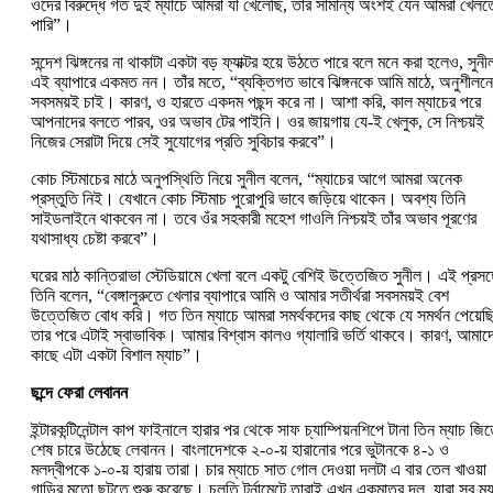
ওদের বিরুদ্ধে গত দুই ম্যাচে আমরা যা খেলেছি, তার সামান্য অংশই যেন আমরা খেলত
পারি”।
সন্দেশ ঝিঙ্গনের না থাকাটা একটা বড় ফ্যাক্টর হয়ে উঠতে পারে বলে মনে করা হলেও, সুনী
এই ব্যাপারে একমত নন। তাঁর মতে, “ব্যক্তিগত ভাবে ঝিঙ্গনকে আমি মাঠে, অনুশীলনে
সবসময়ই চাই। কারণ, ও হারতে একদম পছন্দ করে না। আশা করি, কাল ম্যাচের পরে
আপনাদের বলতে পারব, ওর অভাব টের পাইনি। ওর জায়গায় যে-ই খেলুক, সে নিশ্চয়ই
নিজের সেরাটা দিয়ে সেই সুযোগের প্রতি সুবিচার করবে”।
কোচ স্টিমাচের মাঠে অনুপস্থিতি নিয়ে সুনীল বলেন, “ম্যাচের আগে আমরা অনেক
প্রস্তুতি নিই। যেখানে কোচ স্টিমাচ পুরোপুরি ভাবে জড়িয়ে থাকেন। অবশ্য তিনি
সাইডলাইনে থাকবেন না। তবে ওঁর সহকারী মহেশ গাওলি নিশ্চয়ই তাঁর অভাব পূরণের
যথাসাধ্য চেষ্টা করবে”।
ঘরের মাঠ কান্তিরাভা স্টেডিয়ামে খেলা বলে একটু বেশিই উত্তেজিত সুনীল। এই প্রসঙ্
তিনি বলেন, “বেঙ্গালুরুতে খেলার ব্যাপারে আমি ও আমার সতীর্থরা সবসময়ই বেশ
উত্তেজিত বোধ করি। গত তিন ম্যাচে আমরা সমর্থকদের কাছ থেকে যে সমর্থন পেয়েছি
তার পরে এটাই স্বাভাবিক। আমার বিশ্বাস কালও গ্যালারি ভর্তি থাকবে। কারণ, আমাদ
কাছে এটা একটা বিশাল ম্যাচ”।
ছন্দে ফেরা লেবানন
ইন্টারকন্টিনেন্টাল কাপ ফাইনালে হারার পর থেকে সাফ চ্যাম্পিয়নশিপে টানা তিন ম্যাচ জি
শেষ চারে উঠেছে লেবানন। বাংলাদেশকে ২-০-য় হারানোর পরে ভুটানকে ৪-১ ও
মলদ্বীপকে ১-০-য় হারায় তারা। চার ম্যাচে সাত গোল দেওয়া দলটা এ বার তেল খাওয়া
গাড়ির মতো ছুটতে শুরু করেছে। চলতি টুর্নামেন্টে তারাই এখন একমাত্র দল, যারা সব ম্