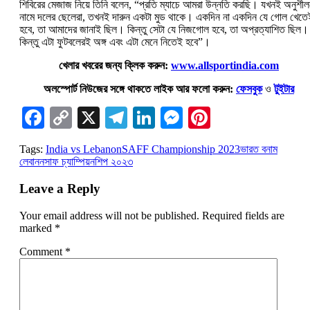
শিবিরের মেজাজ নিয়ে তিনি বলেন, “প্রতি ম্যাচে আমরা উন্নতি করছি। যখনই অনুশীল
নামে দলের ছেলেরা, তখনই দারুন একটা মুড থাকে। একদিন না একদিন যে গোল খেতে
হবে, তা আমাদের জানাই ছিল। কিন্তু সেটা যে নিজগোল হবে, তা অপ্রত্যাশিত ছিল।
কিন্তু এটা ফুটবলেরই অঙ্গ এবং এটা মেনে নিতেই হবে”।
খেলার খবরের জন্য ক্লিক করুন:
www.allsportindia.com
অলস্পোর্ট নিউজের সঙ্গে থাকতে লাইক আর ফলো করুন:
ফেসবুক
ও
টুইটার
Facebook
Copy
X
Telegram
LinkedIn
Messenger
Pinterest
Link
Tags:
India vs Lebanon
SAFF Championship 2023
ভারত বনাম
লেবানন
সাফ চ্যাম্পিয়নশিপ ২০২৩
Leave a Reply
Your email address will not be published.
Required fields are
marked
*
Comment
*