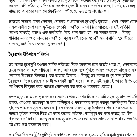
প্রথম এই দুই দেশ দক্ষিণ এশীয় টুর্নামেন্টে অংশ নেওয়ার ফলে এই টুর্নামেন্টের চ্যালেঞ্জ
অনেক বেশি কঠিন হয়ে গিয়েছে অংশগ্রহনকারী অন্য দেশগুলির কাছে। সেই চ্যালেঞ্জ
সামলেও এ বারের সাফ সেমিফাইনালে পৌঁছেছে ভারত ও বাংলাদেশ।
ভারতের সামনে যেমন লেবানন, তেমনই বাংলাদেশের মুখোমুখি কুয়েত। শেষ পর্যন্ত কো
দক্ষিণ এশীয় দেশ সাফ ফুটবলের খেতাবী লড়াইয়ে অংশ নিতে পারবে, না দুই অতিথি
দেশের মধ্যেই কোনও এক দল ট্রফি নিয়ে চলে যাবে, তা তো সময়ই জানে। কিন্তু
শনিবার ভারত ও লেবাননের লড়াই যে প্রায় ফাইনালের মতোই হাড্ডাহাড্ডি হয়ে উঠতে
চলেছে, এই নিয়ে কোনও সন্দেহ নেই।
দ্বৈরথের ইতিহাসে পরিবর্তন
দুই দলের মুখোমুখি হওয়ার সার্বিক নজিরের দিকে তাকালে মনে হতেই পারে যে, লেবাননে
চেয়ে ভারত ফুটবলে পিছিয়ে। কারণ, আটবারের মুখোমুখিতে ভারত জিতেছে মাত্র দু’বা
লেবানন জিতেছে তিনবার। ড্র হয়েছে তিনবার। কিন্তু দুই দলের মধ্যে সাম্প্রতিক
দ্বৈরথের দিকে দেখলে ধারনাটা অবশ্যই পাল্টে যাবে। কারণ, দুই ম্যাচেই ভারত রীতিমত
আধিপত্য বিস্তার করে প্রথমে গোলশূন্য ড্র করে ও পরেরবার জেতে।
সপ্তাহদুয়েক আগে ভুবনেশ্বরের ম্যাচের শুরু ও শেষ দিকে যে দুটি সহজ সুযোগ পেয়েছ
ভারত, সেগুলো হাতছাড়া না হলে হাসিমুখে ও ফাইনালের জন্য ভরপুর আত্মবিশ্বাস নিয়ে 
ছাড়তে পারতেন সুনীল ছেত্রীরা। লেবাননের দীর্ঘদেহী ফুটবলারদের শরীরি চ্যালেঞ্জকে
সামলে ফুটবল দক্ষতা দিয়ে যে ভাবে তাদের আটকে গোলশূন্য ড্র করে ভারত, তা ছিল
প্রশংসার দাবিদার। কিন্তু একাধিক সুযোগ পেয়েও তা কাজে লাগাতে না পারার মাশুল দ
হয় সেই জয় হাতছাড়া করে।
তার তিন দিন পর ইন্টারকন্টিনেন্টাল ফাইনালে লেবাননকে ২-০-য় হারিয়ে টুর্নামেন্টের খেতাব