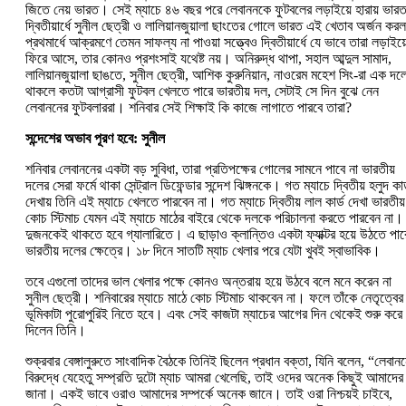
জিতে নেয় ভারত। সেই ম্যাচে ৪৬ বছর পরে লেবাননকে ফুটবলের লড়াইয়ে হারায় ভা
দ্বিতীয়ার্ধে সুনীল ছেত্রী ও লালিয়ানজুয়ালা ছাংতের গোলে ভারত এই খেতাব অর্জন ক
প্রথমার্ধে আক্রমণে তেমন সাফল্য না পাওয়া সত্ত্বেও দ্বিতীয়ার্ধে যে ভাবে তারা লড়াইয়
ফিরে আসে, তার কোনও প্রশংসাই যথেষ্ট নয়। অনিরুদ্ধ থাপা, সহাল আব্দুল সামাদ,
লালিয়ানজুয়ালা ছাঙতে, সুনীল ছেত্রী, আশিক কুরুনিয়ান, নাওরেম মহেশ সিং-রা এক দল
থাকলে কতটা আগ্রাসী ফুটবল খেলতে পারে ভারতীয় দল, সেটাই সে দিন বুঝে নেন
লেবাননের ফুটবলাররা। শনিবার সেই শিক্ষাই কি কাজে লাগাতে পারবে তারা?
সন্দেশের অভাব পূরণ হবে
:
সুনীল
শনিবার লেবাননের একটা বড় সুবিধা, তারা প্রতিপক্ষের গোলের সামনে পাবে না ভারতীয়
দলের সেরা ফর্মে থাকা সেন্ট্রাল ডিফেন্ডার সন্দেশ ঝিঙ্গনকে। গত ম্যাচে দ্বিতীয় হলুদ কার
দেখায় তিনি এই ম্যাচে খেলতে পারবেন না। গত ম্যাচে দ্বিতীয় লাল কার্ড দেখা ভারতীয়
কোচ স্টিমাচ যেমন এই ম্যাচে মাঠের বাইরে থেকে দলকে পরিচালনা করতে পারবেন না।
দুজনকেই থাকতে হবে গ্যালারিতে। এ ছাড়াও ক্লান্তিও একটা ফ্যাক্টর হয়ে উঠতে পার
ভারতীয় দলের ক্ষেত্রে। ১৮ দিনে সাতটি ম্যাচ খেলার পরে যেটা খুবই স্বাভাবিক।
তবে এগুলো তাদের ভাল খেলার পক্ষে কোনও অন্তরায় হয়ে উঠবে বলে মনে করেন না
সুনীল ছেত্রী। শনিবারের ম্যাচে মাঠে কোচ স্টিমাচ থাকবেন না। ফলে তাঁকে নেতৃত্বের
ভূমিকাটা পুরোপুরিই নিতে হবে। এবং সেই কাজটা ম্যাচের আগের দিন থেকেই শুরু করে
দিলেন তিনি।
শুক্রবার বেঙ্গালুরুতে সাংবাদিক বৈঠকে তিনিই ছিলেন প্রধান বক্তা, যিনি বলেন, “লেবান
বিরুদ্ধে যেহেতু সম্প্রতি দুটো ম্যাচ আমরা খেলেছি, তাই ওদের অনেক কিছুই আমাদের
জানা। একই ভাবে ওরাও আমাদের সম্পর্কে অনেক জানে। তাই ওরা নিশ্চয়ই চাইবে,