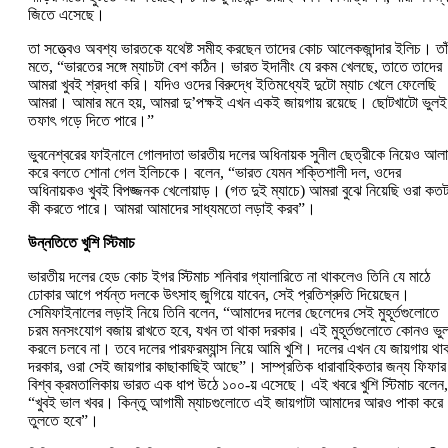
জিতে এসেছে।
তা সত্ত্বেও অবশ্য ভারতকে যথেষ্ট সমীহ করছেন তাদের কোচ আলেকজান্দার ইলিচ। তা
মতে, “ভারতের সঙ্গে ম্যাচটা বেশ কঠিন। ভারত ইদানীং যে রকম খেলছে, তাতে তাদের
আমরা খুবই শ্রদ্ধা করি। যদিও ওদের বিরুদ্ধে ইতিমধ্যেই দুটো ম্যাচ খেলে ফেলেছি
আমরা। আমার মনে হয়, আমরা দু’পক্ষই এখন একই জায়গায় রয়েছে। ছোটখাটো ভুলই
তফাৎ গড়ে দিতে পারে।”
ভুবনেশ্বরের ফাইনালে গোলদাতা ভারতীয় দলের অধিনায়ক সুনীল ছেত্রীকে নিয়েও আলা
করে বলতে শোনা গেল ইলিচকে। বলেন, “ভারত যেমন শক্তিশালী দল, ওদের
অধিনায়কও খুবই বিপজ্জনক খেলোয়াড়। (গত দুই ম্যাচে) আমরা বুঝে নিয়েছি ওরা কতট
কী করতে পারে। আমরা আমাদের সাধ্যমতো লড়াই করব”।
উন্নতিতে খুশি স্টিমাচ
ভারতীয় দলের হেড কোচ ইগর স্টিমাচ শনিবার গ্যালারিতে না থাকলেও তিনি যে মাঠে
ঢোকার আগে পর্যন্ত দলকে উৎসাহ জুগিয়ে যাবেন, সেই প্রতিশ্রুতি দিয়েছেন।
সেমিফাইনালের লড়াই নিয়ে তিনি বলেন, “আমাদের দলের ছেলেদের সেই মুহূর্তগুলোতে
চরম মনসংযোগ বজায় রাখতে হবে, যখন তা থাকা দরকার। এই মুহূর্তগুলোতে কোনও ভু
করলে চলবে না। তবে দলের পারফরম্যান্স নিয়ে আমি খুশি। দলের এখন যে জায়গায় থা
দরকার, ওরা সেই জায়গার কাছাকাছিই আছে”। সাম্প্রতিক ধারাবাহিকতার জন্য ফিফার
বিশ্ব ক্রমতালিকায় ভারত এক ধাপ উঠে ১০০-য় এসেছে। এই খবরে খুশি স্টিমাচ বলেন,
“খুবই ভাল খবর। কিন্তু আগামী ম্যাচগুলোতে এই জায়গাটা আমাদের আরও পাকা করে
তুলতে হবে”।