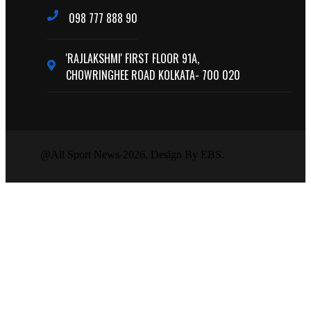
098 777 888 90
'RAJLAKSHMI' FIRST FLOOR 91A,
CHOWRINGHEE ROAD KOLKATA- 700 020
@All Sport News-2026. Design By EBS.