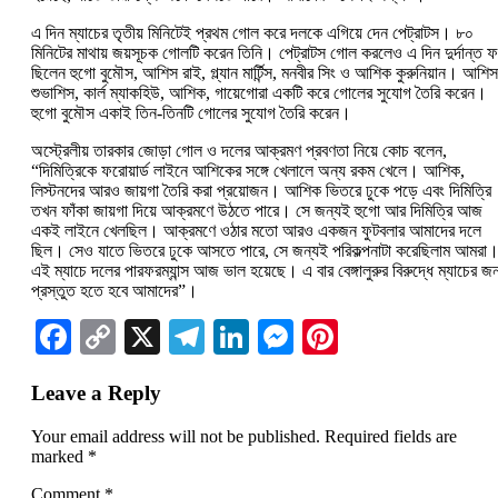
এ দিন ম্যাচের তৃতীয় মিনিটেই প্রথম গোল করে দলকে এগিয়ে দেন পেট্রাটস। ৮০
মিনিটের মাথায় জয়সূচক গোলটি করেন তিনি। পেট্রাটস গোল করলেও এ দিন দুর্দান্ত ফর
ছিলেন হুগো বুমৌস, আশিস রাই, গ্ল্যান মার্টিন্স, মনবীর সিং ও আশিক কুরুনিয়ান। আশিস
শুভাশিস, কার্ল ম্যাকহিউ, আশিক, গায়েগোরা একটি করে গোলের সুযোগ তৈরি করেন।
হুগো বুমৌস একাই তিন-তিনটি গোলের সুযোগ তৈরি করেন।
অস্ট্রেলীয় তারকার জোড়া গোল ও দলের আক্রমণ প্রবণতা নিয়ে কোচ বলেন,
“দিমিত্রিকে ফরোয়ার্ড লাইনে আশিকের সঙ্গে খেলালে অন্য রকম খেলে। আশিক,
লিস্টনদের আরও জায়গা তৈরি করা প্রয়োজন। আশিক ভিতরে ঢুকে পড়ে এবং দিমিত্রি
তখন ফাঁকা জায়গা দিয়ে আক্রমণে উঠতে পারে। সে জন্যই হুগো আর দিমিত্রি আজ
একই লাইনে খেলছিল। আক্রমণে ওঠার মতো আরও একজন ফুটবলার আমাদের দলে
ছিল। সেও যাতে ভিতরে ঢুকে আসতে পারে, সে জন্যই পরিকল্পনাটা করেছিলাম আমরা
এই ম্যাচে দলের পারফরম্যান্স আজ ভাল হয়েছে। এ বার বেঙ্গালুরুর বিরুদ্ধে ম্যাচের জন
প্রস্তুত হতে হবে আমাদের”।
Facebook
Copy
X
Telegram
LinkedIn
Messenger
Pinterest
Link
Leave a Reply
Your email address will not be published.
Required fields are
marked
*
Comment
*