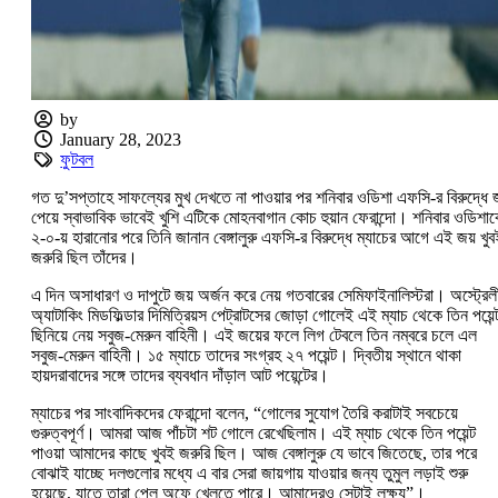
by
January 28, 2023
ফুটবল
গত দু’সপ্তাহে সাফল্যের মুখ দেখতে না পাওয়ার পর শনিবার ওডিশা এফসি-র বিরুদ্ধে 
পেয়ে স্বাভাবিক ভাবেই খুশি এটিকে মোহনবাগান কোচ হুয়ান ফেরান্দো। শনিবার ওডিশা
২-০-য় হারানোর পরে তিনি জানান বেঙ্গালুরু এফসি-র বিরুদ্ধে ম্যাচের আগে এই জয় খুব
জরুরি ছিল তাঁদের।
এ দিন অসাধারণ ও দাপুটে জয় অর্জন করে নেয় গতবারের সেমিফাইনালিস্টরা। অস্ট্রেলী
অ্যাটাকিং মিডফিল্ডার দিমিত্রিয়স পেট্রাটসের জোড়া গোলেই এই ম্যাচ থেকে তিন পয়েন্
ছিনিয়ে নেয় সবুজ-মেরুন বাহিনী। এই জয়ের ফলে লিগ টেবলে তিন নম্বরে চলে এল
সবুজ-মেরুন বাহিনী। ১৫ ম্যাচে তাদের সংগ্রহ ২৭ পয়েন্ট। দ্বিতীয় স্থানে থাকা
হায়দরাবাদের সঙ্গে তাদের ব্যবধান দাঁড়াল আট পয়েন্টের।
ম্যাচের পর সাংবাদিকদের ফেরান্দো বলেন, “গোলের সুযোগ তৈরি করাটাই সবচেয়ে
গুরুত্বপূর্ণ। আমরা আজ পাঁচটা শট গোলে রেখেছিলাম। এই ম্যাচ থেকে তিন পয়েন্ট
পাওয়া আমাদের কাছে খুবই জরুরি ছিল। আজ বেঙ্গালুরু যে ভাবে জিতেছে, তার পরে
বোঝাই যাচ্ছে দলগুলোর মধ্যে এ বার সেরা জায়গায় যাওয়ার জন্য তুমুল লড়াই শুরু
হয়েছে, যাতে তারা প্লে অফে খেলতে পারে। আমাদেরও সেটাই লক্ষ্য”।