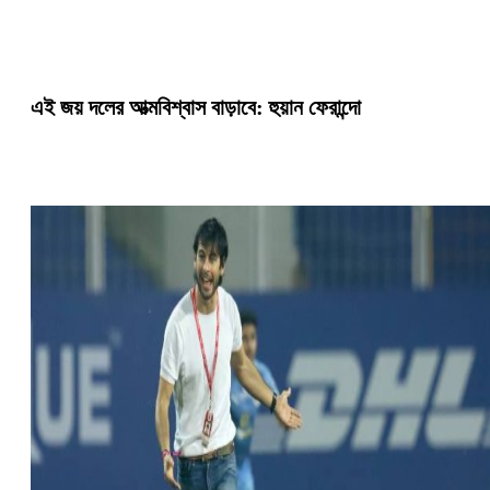
এই জয় দলের আত্মবিশ্বাস বাড়াবে: হুয়ান ফেরান্দো